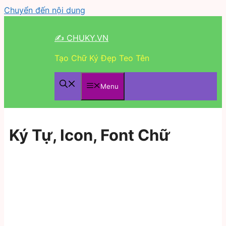
Chuyển đến nội dung
✍ CHUKY.VN
Tạo Chữ Ký Đẹp Teo Tên
Menu
Ký Tự, Icon, Font Chữ