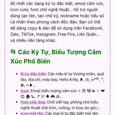
đủ nhất các dạng ký tự đặc biệt, emoji cảm xúc,
icon cute, font chữ nghệ thuật… hỗ trợ người
dùng tạo tên, tạo chữ ký, nickname hoặc tiểu sử
cá nhân theo phong cách độc đáo. Bạn có thể
dễ dàng copy & dán để sử dụng trên Facebook,
Zalo, TikTok, Instagram, Free Fire, Liên Quân…
và nhiều nền tảng khác.
📂 Các Ký Tự, Biểu Tượng Cảm
Xúc Phổ Biến
Kí tự đặc biệt:
Các mẫu kí tự Vương miện, quả
táo, địa chỉ, máy bay, Hello Kitty, ❥, 亗, ๖²⁴ʱ, ™,
✿, ➻❥…
Icon:
Emoji biểu tượng xảm xúc ⭐ 😍 🤡 💫 ✨ 💔
😊 🏠 📞 📍 💡 🔔 🎮 🧊…
Font chữ đẹp:
Chữ viết tay, phông chữ kiểu
nghệ thuật chữ tròn, vuông, in hoa, bo góc…
Icon mũi tên:
Các loại kí tự đặc biệt mũi tên