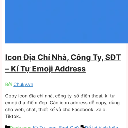
Icon Địa Chỉ Nhà, Công Ty, SĐT
– Kí Tự Emoji Address
Bởi
Chuky.vn
Copy icon địa chỉ nhà, công ty, số điện thoại, kí tự
emoji địa điểm đẹp. Các icon address dễ copy, dùng
cho web, chat, thiết kế và cho Facebook, Zalo,
Tiktok…
Danh mục
Ký Tự, Icon, Font Chữ
Để lại bình luận