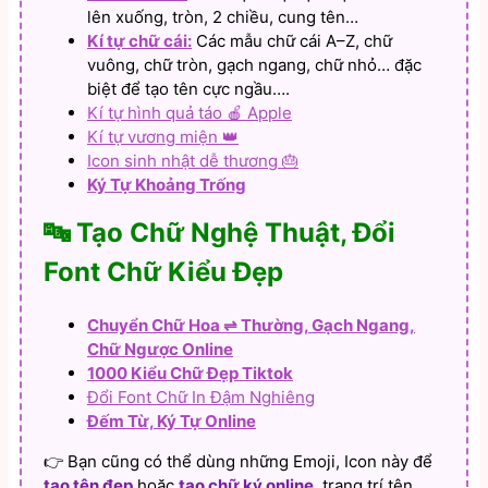
lên xuống, tròn, 2 chiều, cung tên…
Kí tự chữ cái:
Các mẫu chữ cái A–Z, chữ
vuông, chữ tròn, gạch ngang, chữ nhỏ… đặc
biệt để tạo tên cực ngầu….
Kí tự hình quả táo 🍎 Apple
Kí tự vương miện 👑
Icon sinh nhật dễ thương 🎂
Ký Tự Khoảng Trống
🔤 Tạo Chữ Nghệ Thuật, Đổi
Font Chữ Kiểu Đẹp
Chuyển Chữ Hoa ⇌ Thường, Gạch Ngang,
Chữ Ngược Online
1000 Kiểu Chữ Đẹp Tiktok
Đổi Font Chữ In Đậm Nghiêng
Đếm Từ, Ký Tự Online
👉 Bạn cũng có thể dùng những Emoji, Icon này để
tạo tên đẹp
hoặc
tạo chữ ký online
, trang trí tên