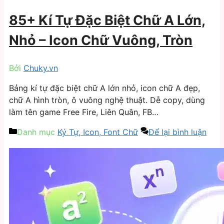
85+ Kí Tự Đặc Biệt Chữ A Lớn,
Nhỏ – Icon Chữ Vuông, Tròn
Bởi
Chuky.vn
Bảng kí tự đặc biệt chữ A lớn nhỏ, icon chữ A đẹp,
chữ A hình tròn, ô vuông nghệ thuật. Dễ copy, dùng
làm tên game Free Fire, Liên Quân, FB…
Danh mục
Ký Tự, Icon, Font Chữ
Để lại bình luận