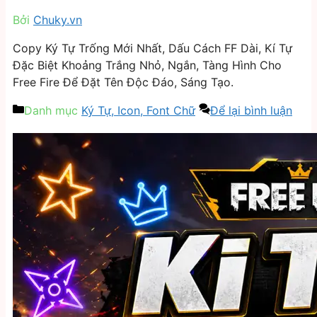
Bởi
Chuky.vn
Copy Ký Tự Trống Mới Nhất, Dấu Cách FF Dài, Kí Tự
Đặc Biệt Khoảng Trắng Nhỏ, Ngắn, Tàng Hình Cho
Free Fire Để Đặt Tên Độc Đáo, Sáng Tạo.
Danh mục
Ký Tự, Icon, Font Chữ
Để lại bình luận