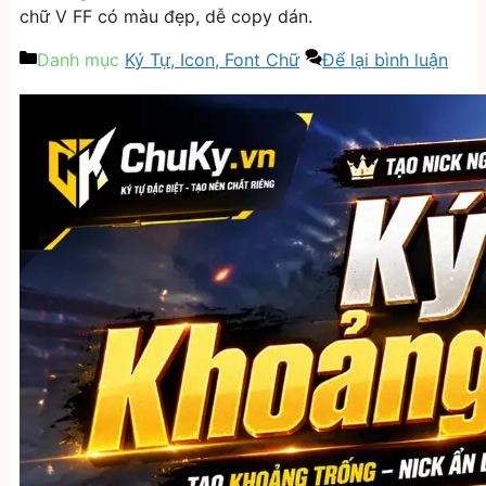
chữ V FF có màu đẹp, dễ copy dán.
Danh mục
Ký Tự, Icon, Font Chữ
Để lại bình luận