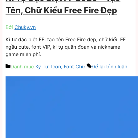
Tên, Chữ Kiểu Free Fire Đẹp
Bởi
Chuky.vn
Kí tự đặc biệt FF: tạo tên Free Fire đẹp, chữ kiểu FF
ngầu cute, font VIP, kí tự quân đoàn và nickname
game miễn phí.
Danh mục
Ký Tự, Icon, Font Chữ
Để lại bình luận