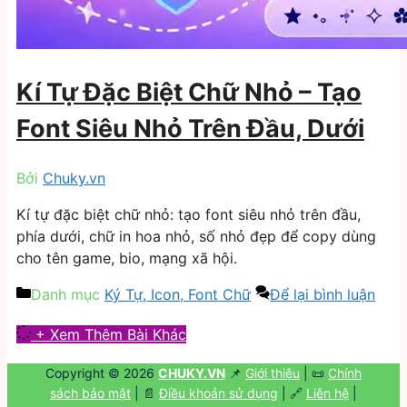
Kí Tự Đặc Biệt Chữ Nhỏ – Tạo
Font Siêu Nhỏ Trên Đầu, Dưới
Bởi
Chuky.vn
Kí tự đặc biệt chữ nhỏ: tạo font siêu nhỏ trên đầu,
phía dưới, chữ in hoa nhỏ, số nhỏ đẹp để copy dùng
cho tên game, bio, mạng xã hội.
Danh mục
Ký Tự, Icon, Font Chữ
Để lại bình luận
+ Xem Thêm Bài Khác
Copyright © 2026
CHUKY.VN
📌
Giới thiệu
| 📜
Chính
sách bảo mật
| 📄
Điều khoản sử dụng
| 🔗
Liên hệ
|