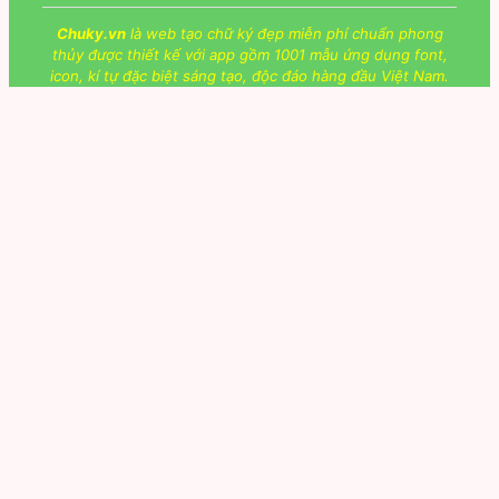
Chuky.vn
là web tạo chữ ký đẹp miễn phí chuẩn phong
thủy được thiết kế với app gồm 1001 mẫu ứng dụng font,
icon, kí tự đặc biệt sáng tạo, độc đáo hàng đầu Việt Nam.