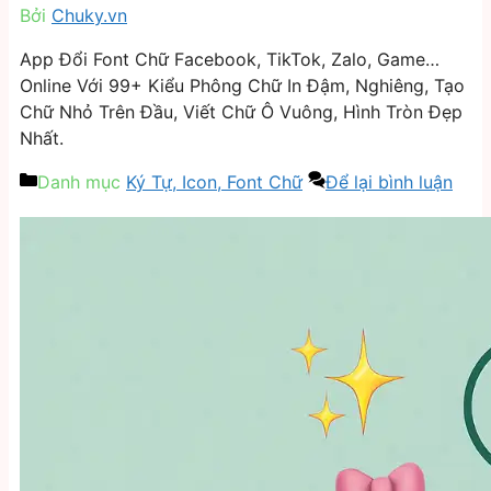
Bởi
Chuky.vn
App Đổi Font Chữ Facebook, TikTok, Zalo, Game…
Online Với 99+ Kiểu Phông Chữ In Đậm, Nghiêng, Tạo
Chữ Nhỏ Trên Đầu, Viết Chữ Ô Vuông, Hình Tròn Đẹp
Nhất.
Danh mục
Ký Tự, Icon, Font Chữ
Để lại bình luận