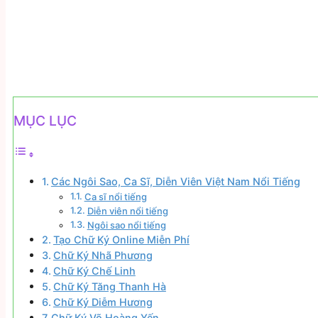
MỤC LỤC
Các Ngôi Sao, Ca Sĩ, Diễn Viên Việt Nam Nổi Tiếng
Ca sĩ nổi tiếng
Diễn viên nổi tiếng
Ngôi sao nổi tiếng
Tạo Chữ Ký Online Miễn Phí
Chữ Ký Nhã Phương
Chữ Ký Chế Linh
Chữ Ký Tăng Thanh Hà
Chữ Ký Diễm Hương
Chữ Ký Võ Hoàng Yến