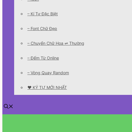
– Kí Tự Đặc Biệt
– Font Chữ Đẹp
– Chuyển Chữ Hoa ⇌ Thường
– Đếm Từ Online
– Vòng Quay Random
❤️ KÝ TỰ MỚI NHẤT