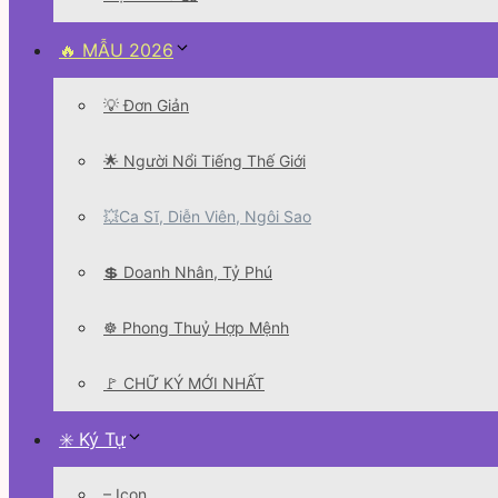
🔥 MẪU 2026
💡 Đơn Giản
🌟 Người Nổi Tiếng Thế Giới
💥Ca Sĩ, Diễn Viên, Ngôi Sao
💲 Doanh Nhân, Tỷ Phú
☸️ Phong Thuỷ Hợp Mệnh
🚩 CHỮ KÝ MỚI NHẤT
✳️ Ký Tự
– Icon