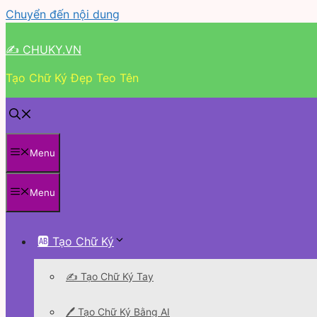
Chuyển đến nội dung
✍ CHUKY.VN
Tạo Chữ Ký Đẹp Teo Tên
Menu
Menu
🆎 Tạo Chữ Ký
✍️ Tạo Chữ Ký Tay
🖊 Tạo Chữ Ký Bằng AI