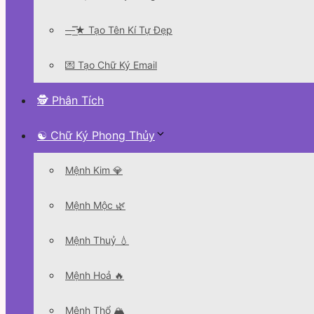
—͟͞͞★ Tạo Tên Kí Tự Đẹp
💌 Tạo Chữ Ký Email
🕵 Phân Tích
☯ Chữ Ký Phong Thủy
Mệnh Kim 💎
Mệnh Mộc 🌿
Mệnh Thuỷ 💧
Mệnh Hoả 🔥
Mệnh Thổ 🏔️