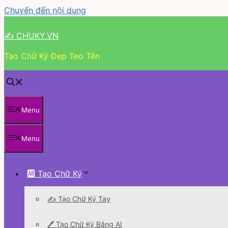
Chuyển đến nội dung
✍ CHUKY.VN
Tạo Chữ Ký Đẹp Teo Tên
Menu
Menu
🆎 Tạo Chữ Ký
✍️ Tạo Chữ Ký Tay
🖊 Tạo Chữ Ký Bằng AI