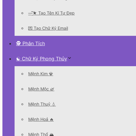
—͟͞͞★ Tạo Tên Kí Tự Đẹp
💌 Tạo Chữ Ký Email
🕵 Phân Tích
☯ Chữ Ký Phong Thủy
Mệnh Kim 💎
Mệnh Mộc 🌿
Mệnh Thuỷ 💧
Mệnh Hoả 🔥
Mệnh Thổ 🏔️