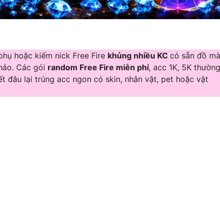
 phụ hoặc kiếm nick Free Fire
khủng nhiều KC
có sẵn đồ m
khảo. Các gói
random Free Fire miễn phí
, acc 1K, 5K thườn
t đâu lại trúng acc ngon có skin, nhân vật, pet hoặc vật