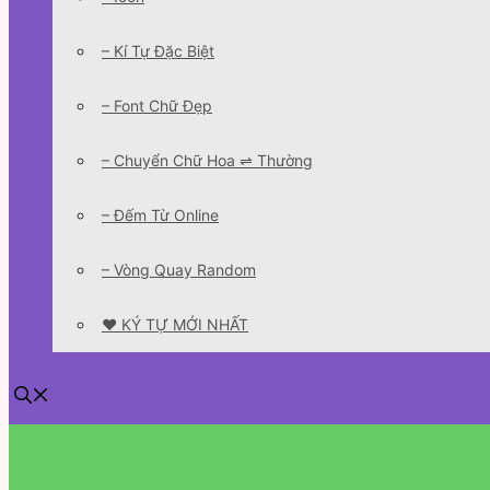
– Kí Tự Đặc Biệt
– Font Chữ Đẹp
– Chuyển Chữ Hoa ⇌ Thường
– Đếm Từ Online
– Vòng Quay Random
❤️ KÝ TỰ MỚI NHẤT