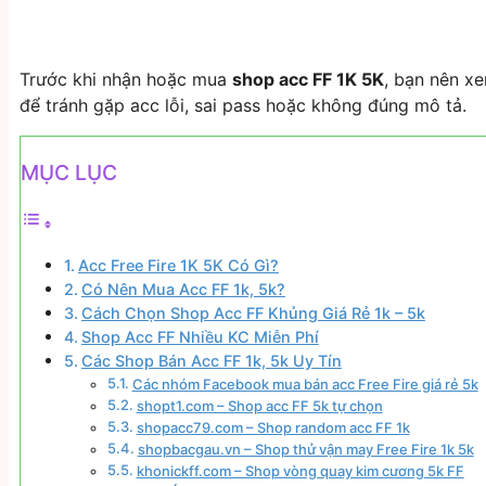
Trước khi nhận hoặc mua
shop acc FF 1K 5K
, bạn nên xe
để tránh gặp acc lỗi, sai pass hoặc không đúng mô tả.
MỤC LỤC
Acc Free Fire 1K 5K Có Gì?
Có Nên Mua Acc FF 1k, 5k?
Cách Chọn Shop Acc FF Khủng Giá Rẻ 1k – 5k
Shop Acc FF Nhiều KC Miễn Phí
Các Shop Bán Acc FF 1k, 5k Uy Tín
Các nhóm Facebook mua bán acc Free Fire giá rẻ 5k
shopt1.com – Shop acc FF 5k tự chọn
shopacc79.com – Shop random acc FF 1k
shopbacgau.vn – Shop thử vận may Free Fire 1k 5k
khonickff.com – Shop vòng quay kim cương 5k FF