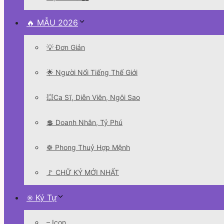
🔥 MẪU 2026
💡 Đơn Giản
🌟 Người Nổi Tiếng Thế Giới
💥Ca Sĩ, Diễn Viên, Ngôi Sao
💲 Doanh Nhân, Tỷ Phú
☸️ Phong Thuỷ Hợp Mệnh
🚩 CHỮ KÝ MỚI NHẤT
✳️ Ký Tự
– Icon