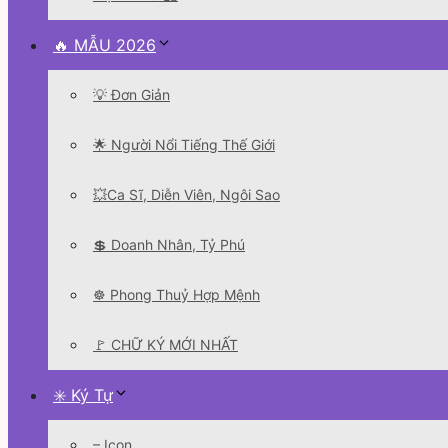
🔥 MẪU 2026
💡 Đơn Giản
🌟 Người Nổi Tiếng Thế Giới
💥Ca Sĩ, Diễn Viên, Ngôi Sao
💲 Doanh Nhân, Tỷ Phú
☸️ Phong Thuỷ Hợp Mệnh
🚩 CHỮ KÝ MỚI NHẤT
✳️ Ký Tự
– Icon