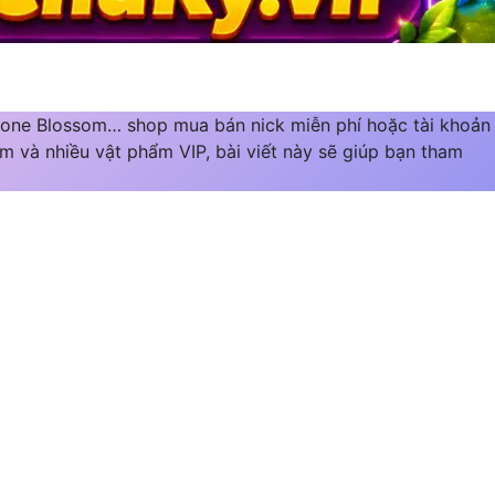
one Blossom… shop mua bán nick miễn phí hoặc tài khoản
m và nhiều vật phẩm VIP, bài viết này sẽ giúp bạn tham