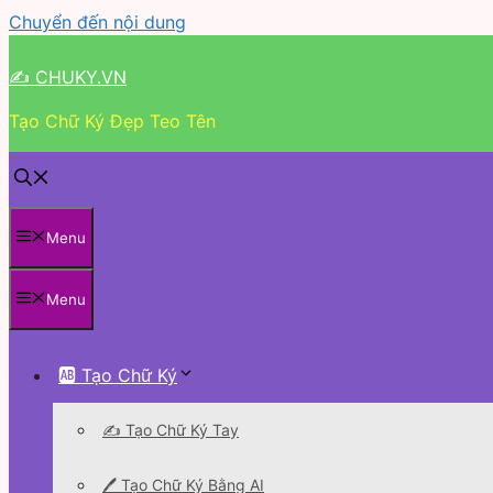
Chuyển đến nội dung
✍ CHUKY.VN
Tạo Chữ Ký Đẹp Teo Tên
Menu
Menu
🆎 Tạo Chữ Ký
✍️ Tạo Chữ Ký Tay
🖊 Tạo Chữ Ký Bằng AI