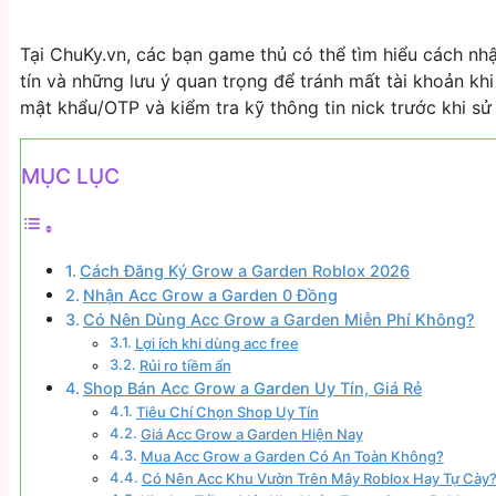
Tại ChuKy.vn, các bạn game thủ có thể tìm hiểu cách n
tín và những lưu ý quan trọng để tránh mất tài khoản khi
mật khẩu/OTP và kiểm tra kỹ thông tin nick trước khi sử
MỤC LỤC
Cách Đăng Ký Grow a Garden Roblox 2026
Nhận Acc Grow a Garden 0 Đồng
Có Nên Dùng Acc Grow a Garden Miễn Phí Không?
Lợi ích khi dùng acc free
Rủi ro tiềm ẩn
Shop Bán Acc Grow a Garden Uy Tín, Giá Rẻ
Tiêu Chí Chọn Shop Uy Tín
Giá Acc Grow a Garden Hiện Nay
Mua Acc Grow a Garden Có An Toàn Không?
Có Nên Acc Khu Vườn Trên Mây Roblox Hay Tự Cày