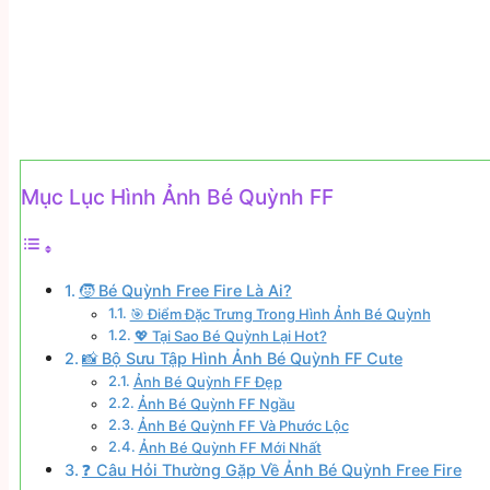
Mục Lục Hình Ảnh Bé Quỳnh FF
🧒 Bé Quỳnh Free Fire Là Ai?
🎯 Điểm Đặc Trưng Trong Hình Ảnh Bé Quỳnh
💖 Tại Sao Bé Quỳnh Lại Hot?
📸 Bộ Sưu Tập Hình Ảnh Bé Quỳnh FF Cute
Ảnh Bé Quỳnh FF Đẹp
Ảnh Bé Quỳnh FF Ngầu
Ảnh Bé Quỳnh FF Và Phước Lộc
Ảnh Bé Quỳnh FF Mới Nhất
❓ Câu Hỏi Thường Gặp Về Ảnh Bé Quỳnh Free Fire