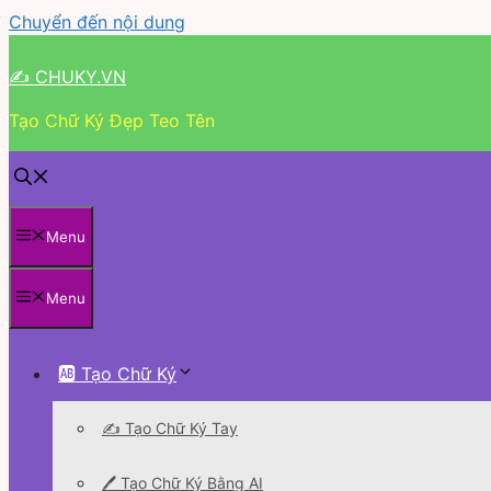
Chuyển đến nội dung
✍ CHUKY.VN
Tạo Chữ Ký Đẹp Teo Tên
Menu
Menu
🆎 Tạo Chữ Ký
✍️ Tạo Chữ Ký Tay
🖊 Tạo Chữ Ký Bằng AI