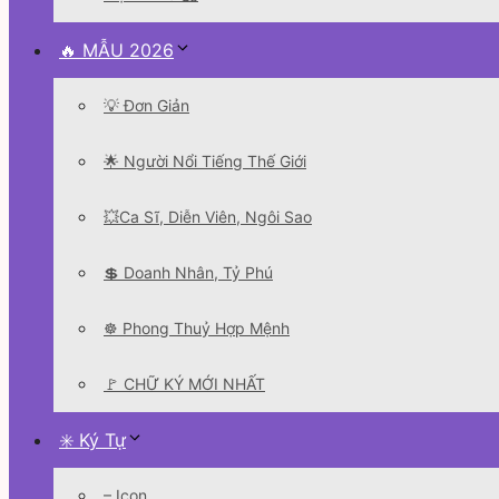
🔥 MẪU 2026
💡 Đơn Giản
🌟 Người Nổi Tiếng Thế Giới
💥Ca Sĩ, Diễn Viên, Ngôi Sao
💲 Doanh Nhân, Tỷ Phú
☸️ Phong Thuỷ Hợp Mệnh
🚩 CHỮ KÝ MỚI NHẤT
✳️ Ký Tự
– Icon