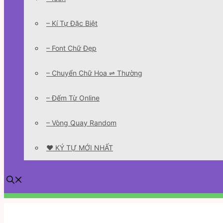
– Kí Tự Đặc Biệt
– Font Chữ Đẹp
– Chuyển Chữ Hoa ⇌ Thường
– Đếm Từ Online
– Vòng Quay Random
❤️ KÝ TỰ MỚI NHẤT