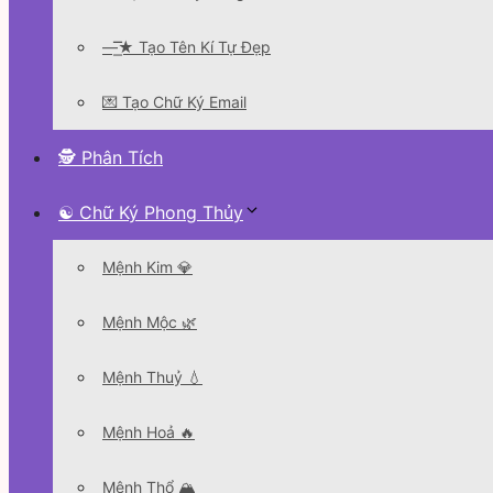
—͟͞͞★ Tạo Tên Kí Tự Đẹp
💌 Tạo Chữ Ký Email
🕵 Phân Tích
☯ Chữ Ký Phong Thủy
Mệnh Kim 💎
Mệnh Mộc 🌿
Mệnh Thuỷ 💧
Mệnh Hoả 🔥
Mệnh Thổ 🏔️