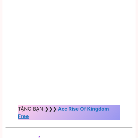
TẶNG BẠN ❯❯❯
Acc Rise Of Kingdom
Free