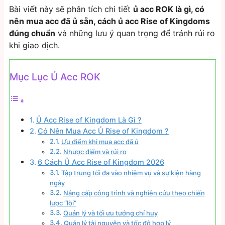
Bài viết này sẽ phân tích chi tiết
ủ acc ROK là gì, có
nên mua acc đã ủ sẵn, cách ủ acc Rise of Kingdoms
đúng chuẩn
và những lưu ý quan trọng để tránh rủi ro
khi giao dịch.
Mục Lục Ủ Acc ROK
Ủ Acc Rise of Kingdom Là Gì ?
Có Nên Mua Acc Ủ Rise of Kingdom ?
Ưu điểm khi mua acc đã ủ
Nhược điểm và rủi ro
6 Cách Ủ Acc Rise of Kingdom 2026
Tập trung tối đa vào nhiệm vụ và sự kiện hàng
ngày
Nâng cấp công trình và nghiên cứu theo chiến
lược “lõi”
Quản lý và tối ưu tướng chỉ huy
Quản lý tài nguyên và tốc độ hợp lý