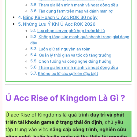
Tham gia liên minh mạnh và hoạt động đều
Tận dụng farm trên map và đánh man rợ
Bảng Kế Hoạch Ủ Acc ROK 30 ngày
Những Lưu Ý Khi Ủ Acc ROK 2026
Lựa chọn server phù hợp trước khi ủ
Không tăng sức mạnh quá nhanh trong giai đoạn
đầu
Luôn giữ tài nguyên an toàn
Quản lý thời gian và tốc độ tăng trưởng
Chọn tướng và công nghệ đúng hướng
Tham gia liên minh mạnh và hoạt động đều
Không bỏ lỡ các sự kiện đặc biệt
Ủ Acc Rise of Kingdom Là Gì ?
Ủ acc Rise of Kingdoms là quá trình
duy trì và phát
triển tài khoản game ở trạng thái ổn định
, chủ yếu
tập trung vào việc
nâng cấp công trình, nghiên cứu
công nghệ, huấn luyện quân và thu thập tài nguyên