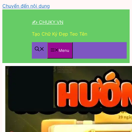
Chuyển đến nội dung
✍ CHUKY.VN
Tạo Chữ Ký Đẹp Teo Tên
Menu