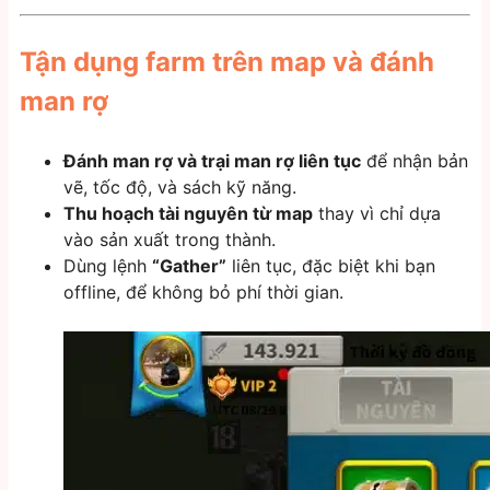
Tận dụng farm trên map và đánh
man rợ
Đánh man rợ và trại man rợ liên tục
để nhận bản
vẽ, tốc độ, và sách kỹ năng.
Thu hoạch tài nguyên từ map
thay vì chỉ dựa
vào sản xuất trong thành.
Dùng lệnh
“Gather”
liên tục, đặc biệt khi bạn
offline, để không bỏ phí thời gian.