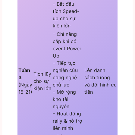
– Bắt đầu
tích Speed-
up cho sự
kiện lớn
– Chỉ nâng
cấp khi có
event Power
Up
– Tiếp tục
Tuần
nghiên cứu
Lên danh
Tích lũy
3
công nghệ
sách tướng
cho sự
(Ngày
chủ lực
và đội hình ưu
kiện lớn
15-21)
– Mở rộng
tiên
kho tài
nguyên
– Hoạt động
rally & hỗ trợ
liên minh