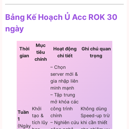
Bảng Kế Hoạch Ủ Acc ROK 30
ngày
Mục
Thời
Hoạt động
Ghi chú quan
tiêu
gian
chi tiết
trọng
chính
– Chọn
server mới &
gia nhập liên
minh mạnh
– Tập trung
mở khóa các
Khởi
công trình
Không dùng
Tuần
tạo &
chính
Speed-up trừ
1
tích lũy
– Nghiên cứu
khi cần thiết
(Ngày