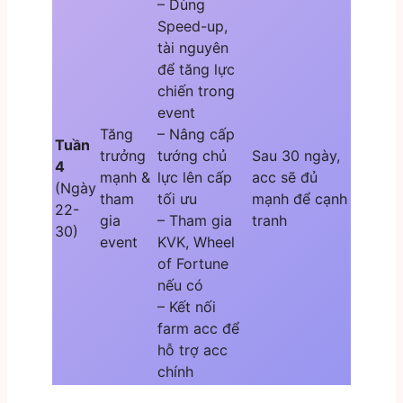
– Dùng
Speed-up,
tài nguyên
để tăng lực
chiến trong
event
Tăng
– Nâng cấp
Tuần
trưởng
tướng chủ
Sau 30 ngày,
4
mạnh &
lực lên cấp
acc sẽ đủ
(Ngày
tham
tối ưu
mạnh để cạnh
22-
gia
– Tham gia
tranh
30)
event
KVK, Wheel
of Fortune
nếu có
– Kết nối
farm acc để
hỗ trợ acc
chính