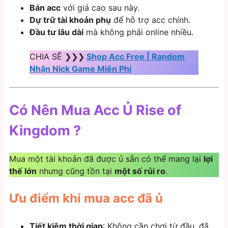
Bán acc
với giá cao sau này.
Dự trữ tài khoản phụ
để hỗ trợ acc chính.
Đầu tư lâu dài
mà không phải online nhiều.
CHIA SẼ ❯❯❯
Shop Acc Free | Random
Nhận Nick Game Miễn Phí
Có Nên Mua Acc Ủ Rise of
Kingdom ?
Mua một tài khoản đã được ủ sẵn có thể mang lại
lợi
thế lớn
nhưng cũng tồn tại
một số rủi ro
.
Ưu điểm khi mua acc đã ủ
Tiết kiệm thời gian
: Không cần chơi từ đầu, đã