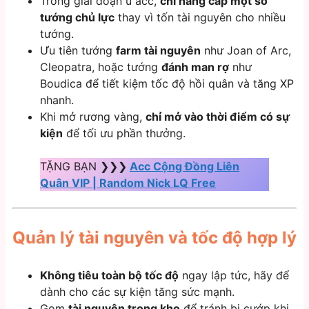
Trong giai đoạn ủ acc,
chỉ nâng cấp một số
tướng chủ lực
thay vì tốn tài nguyên cho nhiều
tướng.
Ưu tiên tướng
farm tài nguyên
như Joan of Arc,
Cleopatra, hoặc tướng
đánh man rợ
như
Boudica để tiết kiệm tốc độ hồi quân và tăng XP
nhanh.
Khi mở rương vàng,
chỉ mở vào thời điểm có sự
kiện
để tối ưu phần thưởng.
TẶNG BẠN ❯❯❯
Acc Cộng Đồng Liên
Quân VIP | Random Nick LQ Free
Quản lý tài nguyên và tốc độ hợp lý
Không tiêu toàn bộ tốc độ
ngay lập tức, hãy để
dành cho các sự kiện tăng sức mạnh.
Gom
tài nguyên trong kho
để tránh bị cướp khi