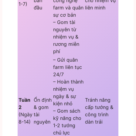
ban
công nghệ
cho nhiệm vụ
1-7)
đầu
farm và quân
liên minh
sự cơ bản
– Gom tài
nguyên từ
nhiệm vụ &
rương miễn
phí
– Gửi quân
farm liên tục
24/7
– Hoàn thành
nhiệm vụ
ngày & sự
Tuần
Ổn định
Tránh nâng
kiện nhỏ
2
& gom
cấp tướng &
– Gom sách
(Ngày
tài
công trình
kỹ năng cho
8-14)
nguyên
dàn trải
1-2 tướng
chủ lực