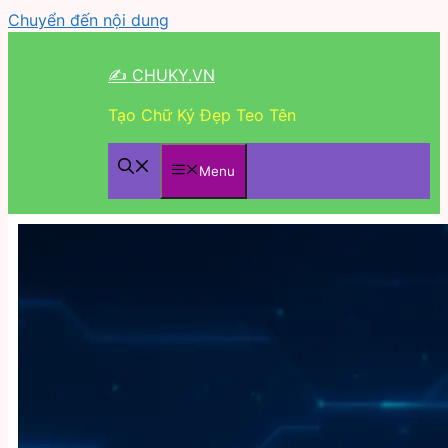
Chuyển đến nội dung
✍ CHUKY.VN
Tạo Chữ Ký Đẹp Teo Tên
Menu