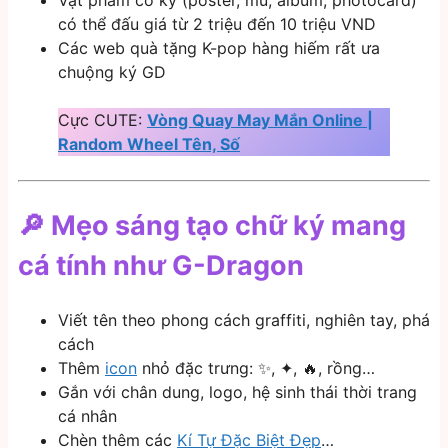
Vật phẩm có ký (poster, mũ, album, photocard)
có thể đấu giá từ 2 triệu đến 10 triệu VND
Các web quà tặng K-pop hàng hiếm rất ưa
chuộng ký GD
Cực CUTE:
Vòng Quay May Mắn Online |
Random Wheel Tên, Số
🔎 Mẹo sáng tạo chữ ký mang
cá tính như G-Dragon
Viết tên theo phong cách graffiti, nghiên tay, phá
cách
Thêm
icon
nhỏ đặc trưng: ✨, ✦, 🔥, rồng…
Gắn với chân dung, logo, hệ sinh thái thời trang
cá nhân
Chèn thêm các
Kí Tự Đặc Biệt Đẹp
…