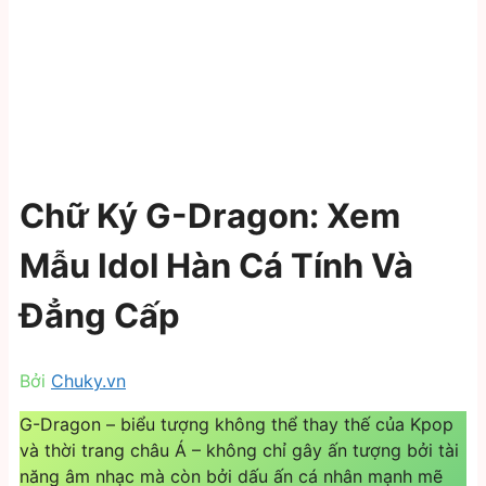
Chữ Ký G-Dragon: Xem
Mẫu Idol Hàn Cá Tính Và
Đẳng Cấp
Bởi
Chuky.vn
G-Dragon – biểu tượng không thể thay thế của Kpop
và thời trang châu Á – không chỉ gây ấn tượng bởi tài
năng âm nhạc mà còn bởi dấu ấn cá nhân mạnh mẽ