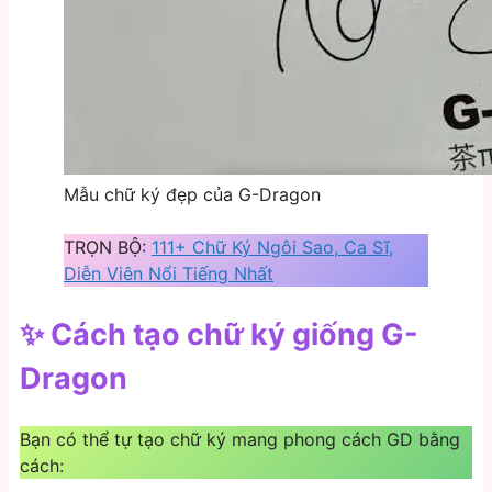
Mẫu chữ ký đẹp của G-Dragon
TRỌN BỘ:
111+ Chữ Ký Ngôi Sao, Ca Sĩ,
Diễn Viên Nổi Tiếng Nhất
✨ Cách tạo chữ ký giống G-
Dragon
Bạn có thể tự tạo chữ ký mang phong cách GD bằng
cách: