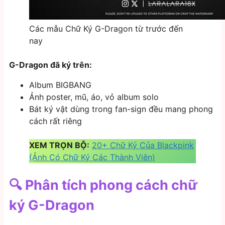
Các mẫu Chữ Ký G-Dragon từ trước đến
nay
G-Dragon đã ký trên:
Album BIGBANG
Ảnh poster, mũ, áo, vỏ album solo
Bát ký vật dùng trong fan-sign đều mang phong
cách rất riêng
XEM TRỌN BỘ:
20+ Chữ Ký Của Blackpink
(Ảnh Có Chữ Ký Các Thành Viên)
🔍 Phân tích phong cách chữ
ký G-Dragon