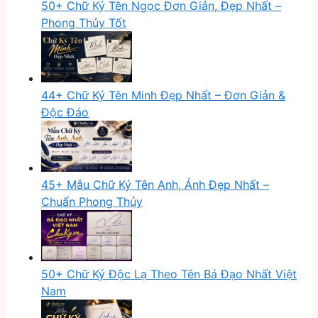
50+ Chữ Ký Tên Ngọc Đơn Giản, Đẹp Nhất –
Phong Thủy Tốt
44+ Chữ Ký Tên Minh Đẹp Nhất – Đơn Giản &
Độc Đáo
45+ Mẫu Chữ Ký Tên Anh, Ánh Đẹp Nhất –
Chuẩn Phong Thủy
50+ Chữ Ký Độc Lạ Theo Tên Bá Đạo Nhất Việt
Nam