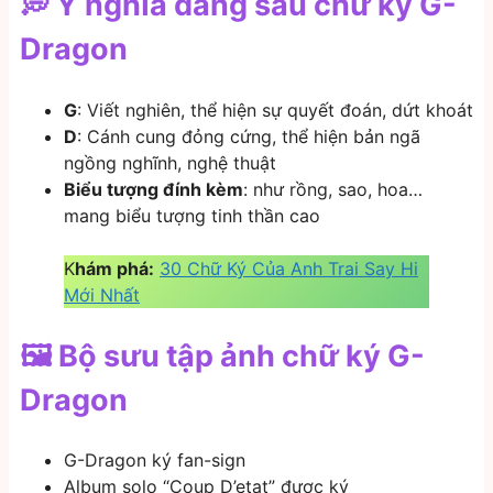
💭 Ý nghĩa đằng sau chữ ký G-
Dragon
G
: Viết nghiên, thể hiện sự quyết đoán, dứt khoát
D
: Cánh cung đỏng cứng, thể hiện bản ngã
ngồng nghĩnh, nghệ thuật
Biểu tượng đính kèm
: như rồng, sao, hoa…
mang biểu tượng tinh thần cao
K
hám phá:
30 Chữ Ký Của Anh Trai Say Hi
Mới Nhất
🖼️ Bộ sưu tập ảnh chữ ký G-
Dragon
G-Dragon ký fan-sign
Album solo “Coup D’etat” được ký