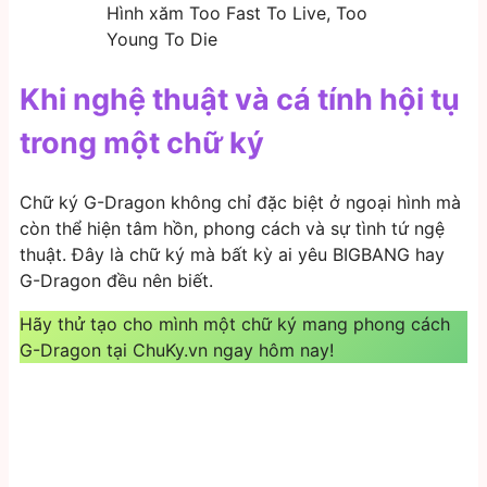
Hình xăm Too Fast To Live, Too
Young To Die
Khi nghệ thuật và cá tính hội tụ
trong một chữ ký
Chữ ký G-Dragon không chỉ đặc biệt ở ngoại hình mà
còn thể hiện tâm hồn, phong cách và sự tình tứ ngệ
thuật. Đây là chữ ký mà bất kỳ ai yêu BIGBANG hay
G-Dragon đều nên biết.
Hãy thử tạo cho mình một chữ ký mang phong cách
G-Dragon tại ChuKy.vn ngay hôm nay!