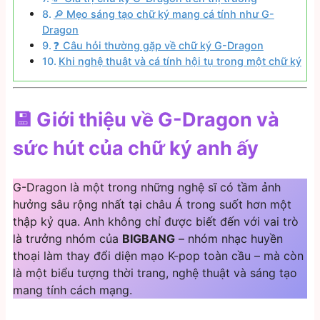
🔎 Mẹo sáng tạo chữ ký mang cá tính như G-
Dragon
❓ Câu hỏi thường gặp về chữ ký G-Dragon
Khi nghệ thuật và cá tính hội tụ trong một chữ ký
💾 Giới thiệu về G-Dragon và
sức hút của chữ ký anh ấy
G-Dragon là một trong những nghệ sĩ có tầm ảnh
hưởng sâu rộng nhất tại châu Á trong suốt hơn một
thập kỷ qua. Anh không chỉ được biết đến với vai trò
là trưởng nhóm của
BIGBANG
– nhóm nhạc huyền
thoại làm thay đổi diện mạo K-pop toàn cầu – mà còn
là một biểu tượng thời trang, nghệ thuật và sáng tạo
mang tính cách mạng.