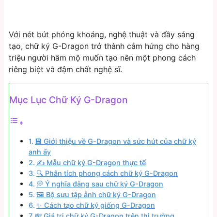
Với nét bút phóng khoáng, nghệ thuật và đầy sáng
tạo, chữ ký G-Dragon trở thành cảm hứng cho hàng
triệu người hâm mộ muốn tạo nên một phong cách
riêng biệt và đậm chất nghệ sĩ.
Mục Lục Chữ Ký G-Dragon
💾 Giới thiệu về G-Dragon và sức hút của chữ ký
anh ấy
✍️ Mẫu chữ ký G-Dragon thực tế
🔍 Phân tích phong cách chữ ký G-Dragon
💭 Ý nghĩa đằng sau chữ ký G-Dragon
🖼️ Bộ sưu tập ảnh chữ ký G-Dragon
✨ Cách tạo chữ ký giống G-Dragon
💸 Giá trị chữ ký G-Dragon trên thị trường