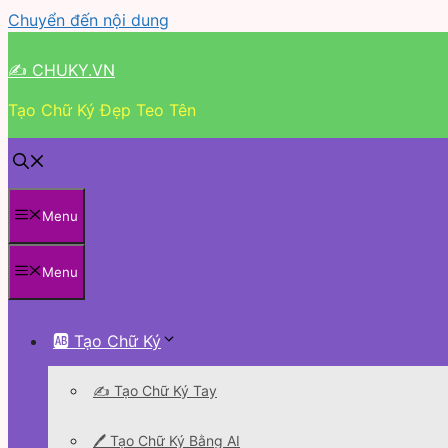
Chuyển đến nội dung
✍ CHUKY.VN
Tạo Chữ Ký Đẹp Teo Tên
Menu
Menu
🆎 Tạo Chữ Ký
✍️ Tạo Chữ Ký Tay
🖊 Tạo Chữ Ký Bằng AI