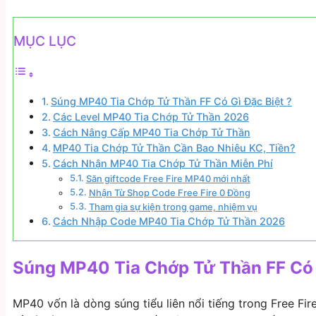
MỤC LỤC
Súng MP40 Tia Chớp Tử Thần FF Có Gì Đặc Biệt ?
Các Level MP40 Tia Chớp Tử Thần 2026
Cách Nâng Cấp MP40 Tia Chớp Tử Thần
MP40 Tia Chớp Tử Thần Cần Bao Nhiêu KC, Tiền?
Cách Nhận MP40 Tia Chớp Tử Thần Miễn Phí
Săn giftcode Free Fire MP40 mới nhất
Nhận Từ Shop Code Free Fire 0 Đồng
Tham gia sự kiện trong game, nhiệm vụ
Cách Nhập Code MP40 Tia Chớp Tử Thần 2026
Súng MP40 Tia Chớp Tử Thần FF Có G
MP40 vốn là dòng súng tiểu liên nổi tiếng trong Free Fi