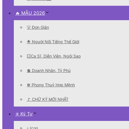
🔥 MẪU 2026
💡 Đơn Giản
🌟 Người Nổi Tiếng Thế Giới
💥Ca Sĩ, Diễn Viên, Ngôi Sao
💲 Doanh Nhân, Tỷ Phú
☸️ Phong Thuỷ Hợp Mệnh
🚩 CHỮ KÝ MỚI NHẤT
✳️ Ký Tự
– Icon