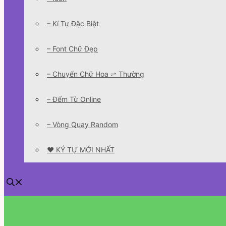
– Kí Tự Đặc Biệt
– Font Chữ Đẹp
– Chuyển Chữ Hoa ⇌ Thường
– Đếm Từ Online
– Vòng Quay Random
❤️ KÝ TỰ MỚI NHẤT