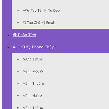
—͟͞͞★ Tạo Tên Kí Tự Đẹp
💌 Tạo Chữ Ký Email
🕵 Phân Tích
☯ Chữ Ký Phong Thủy
Mệnh Kim 💎
Mệnh Mộc 🌿
Mệnh Thuỷ 💧
Mệnh Hoả 🔥
Mệnh Thổ 🏔️