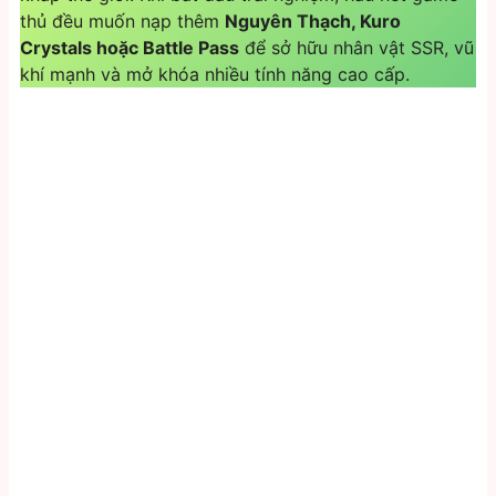
thủ đều muốn nạp thêm
Nguyên Thạch, Kuro
Crystals hoặc Battle Pass
để sở hữu nhân vật SSR, vũ
khí mạnh và mở khóa nhiều tính năng cao cấp.