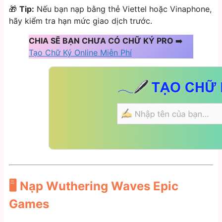
🎁
Tip:
Nếu bạn nạp bằng thẻ Viettel hoặc Vinaphone,
hãy kiểm tra hạn mức giao dịch trước.
CHIA SẼ BẠN CHƯA CÓ CHỮ KÝ PRO
➡️
Tạo Chữ Ký Online Miễn Phí
🖥️
Nạp Wuthering Waves Epic
Games