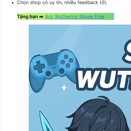
Chọn shop có uy tín, nhiều feedback tốt.
Tặng bạn
➡️
Acc Wuthering Waves Free