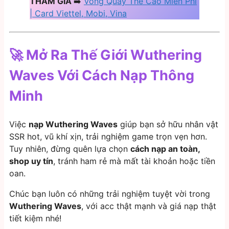
THAM GIA
➡️
Vòng Quay Thẻ Cào Miễn Phí
| Card Viettel, Mobi, Vina
🚀
Mở Ra Thế Giới Wuthering
Waves Với Cách Nạp Thông
Minh
Việc
nạp Wuthering Waves
giúp bạn sở hữu nhân vật
SSR hot, vũ khí xịn, trải nghiệm game trọn vẹn hơn.
Tuy nhiên, đừng quên lựa chọn
cách nạp an toàn,
shop uy tín
, tránh ham rẻ mà mất tài khoản hoặc tiền
oan.
Chúc bạn luôn có những trải nghiệm tuyệt vời trong
Wuthering Waves
, với acc thật mạnh và giá nạp thật
tiết kiệm nhé!