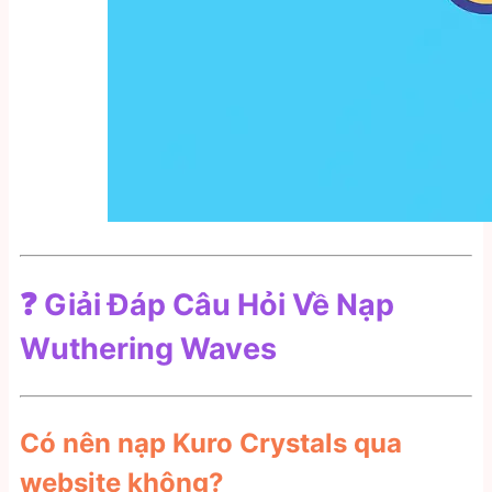
❓
Giải Đáp Câu Hỏi Về Nạp
Wuthering Waves
Có nên nạp Kuro Crystals qua
website không?