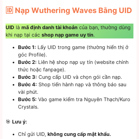
🆔
Nạp Wuthering Waves Bằng UID
UID
là
mã định danh tài khoản
của bạn, thường dùng
khi nạp tại các
shop nạp game uy tín
.
Bước 1:
Lấy UID trong game (thường hiển thị ở
góc Profile).
Bước 2:
Liên hệ shop nạp uy tín (website chính
thức hoặc fanpage).
Bước 3:
Cung cấp UID và chọn gói cần nạp.
Bước 4:
Shop tiến hành nạp và thông báo sau
vài phút.
Bước 5:
Vào game kiểm tra Nguyên Thạch/Kuro
Crystals.
🎯
Lưu ý:
Chỉ gửi UID,
không cung cấp mật khẩu.