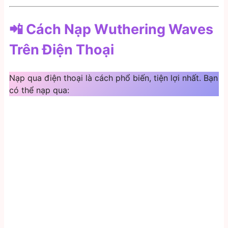
📲
Cách Nạp Wuthering Waves
Trên Điện Thoại
Nạp qua điện thoại là cách phổ biến, tiện lợi nhất. Bạn
có thể nạp qua: