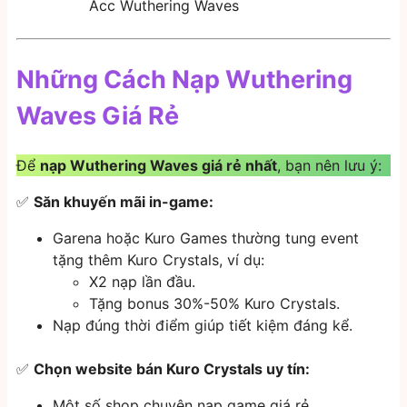
Acc Wuthering Waves
Những Cách Nạp Wuthering
Waves Giá Rẻ
Để
nạp Wuthering Waves giá rẻ nhất
, bạn nên lưu ý:
✅
Săn khuyến mãi in-game:
Garena hoặc Kuro Games thường tung event
tặng thêm Kuro Crystals, ví dụ:
X2 nạp lần đầu.
Tặng bonus 30%-50% Kuro Crystals.
Nạp đúng thời điểm giúp tiết kiệm đáng kể.
✅
Chọn website bán Kuro Crystals uy tín:
Một số shop chuyên nạp game giá rẻ.