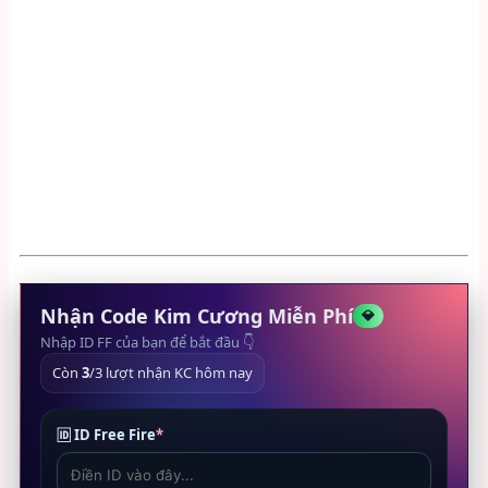
Nhận Code Kim Cương Miễn Phí
💎
Nhập ID FF của bạn để bắt đầu 👇
Còn
3
/3 lượt nhận KC hôm nay
🆔 ID Free Fire
*