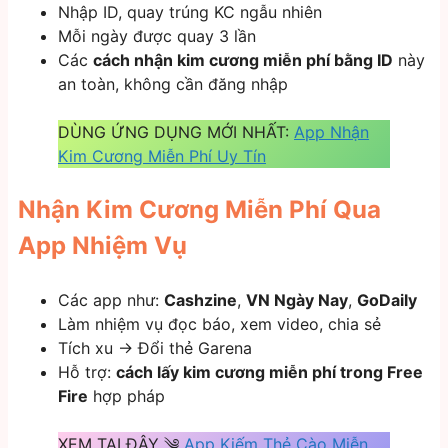
Nhập ID, quay trúng KC ngẫu nhiên
Mỗi ngày được quay 3 lần
Các
cách nhận kim cương miễn phí bằng ID
này
an toàn, không cần đăng nhập
DÙNG ỨNG DỤNG MỚI NHẤT:
App Nhận
Kim Cương Miễn Phí Uy Tín
Nhận Kim Cương Miễn Phí Qua
App Nhiệm Vụ
Các app như:
Cashzine
,
VN Ngày Nay
,
GoDaily
Làm nhiệm vụ đọc báo, xem video, chia sẻ
Tích xu → Đổi thẻ Garena
Hỗ trợ:
cách lấy kim cương miễn phí trong Free
Fire
hợp pháp
XEM TẠI ĐÂY ༄
App Kiếm Thẻ Cào Miễn