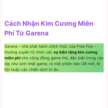
Cách Nhận Kim Cương Miễn
Phí Từ Garena
Garena – nhà phát hành chính thức của Free Fire –
thường xuyên tổ chức các
sự kiện tặng kim cương
miễn phí
cho cộng đồng game thủ, đặc biệt trong các
dịp như sinh nhật game, ra mắt phiên bản OB mới, lễ
hội hoặc các chiến dịch tri ân.