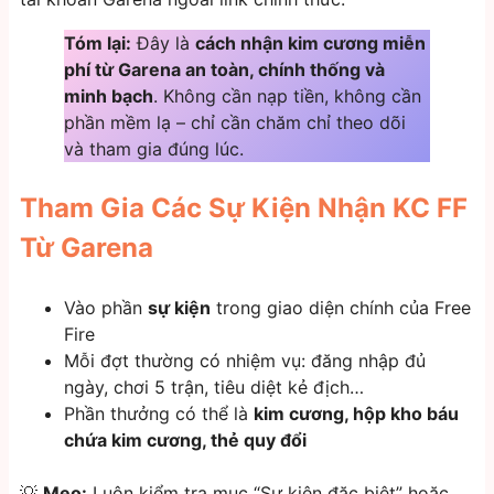
Tóm lại:
Đây là
cách nhận kim cương miễn
phí từ Garena an toàn, chính thống và
minh bạch
. Không cần nạp tiền, không cần
phần mềm lạ – chỉ cần chăm chỉ theo dõi
và tham gia đúng lúc.
Tham Gia Các Sự Kiện Nhận KC FF
Từ Garena
Vào phần
sự kiện
trong giao diện chính của Free
Fire
Mỗi đợt thường có nhiệm vụ: đăng nhập đủ
ngày, chơi 5 trận, tiêu diệt kẻ địch…
Phần thưởng có thể là
kim cương, hộp kho báu
chứa kim cương, thẻ quy đổi
💡
Mẹo:
Luôn kiểm tra mục “Sự kiện đặc biệt” hoặc