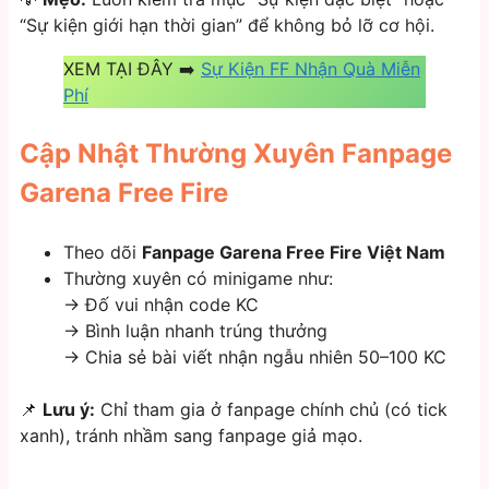
“Sự kiện giới hạn thời gian” để không bỏ lỡ cơ hội.
XEM TẠI ĐÂY ➡️
Sự Kiện FF Nhận Quà Miễn
Phí
Cập Nhật Thường Xuyên Fanpage
Garena Free Fire
Theo dõi
Fanpage Garena Free Fire Việt Nam
Thường xuyên có minigame như:
→ Đố vui nhận code KC
→ Bình luận nhanh trúng thưởng
→ Chia sẻ bài viết nhận ngẫu nhiên 50–100 KC
📌
Lưu ý:
Chỉ tham gia ở fanpage chính chủ (có tick
xanh), tránh nhầm sang fanpage giả mạo.