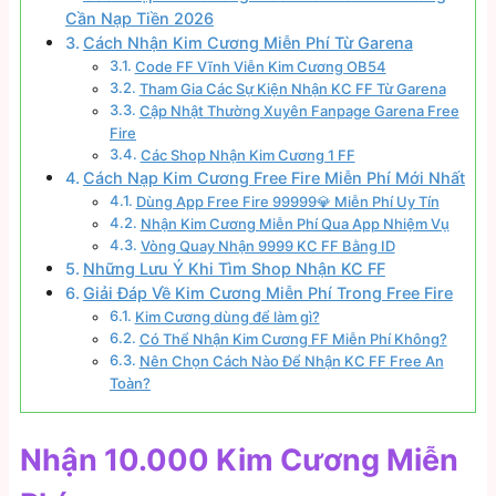
Cần Nạp Tiền 2026
Cách Nhận Kim Cương Miễn Phí Từ Garena
Code FF Vĩnh Viễn Kim Cương OB54
Tham Gia Các Sự Kiện Nhận KC FF Từ Garena
Cập Nhật Thường Xuyên Fanpage Garena Free
Fire
Các Shop Nhận Kim Cương 1 FF
Cách Nạp Kim Cương Free Fire Miễn Phí Mới Nhất
Dùng App Free Fire 99999💎 Miễn Phí Uy Tín
Nhận Kim Cương Miễn Phí Qua App Nhiệm Vụ
Vòng Quay Nhận 9999 KC FF Bằng ID
Những Lưu Ý Khi Tìm Shop Nhận KC FF
Giải Đáp Về Kim Cương Miễn Phí Trong Free Fire
Kim Cương dùng để làm gì?
Có Thể Nhận Kim Cương FF Miễn Phí Không?
Nên Chọn Cách Nào Để Nhận KC FF Free An
Toàn?
Nhận 10.000 Kim Cương Miễn