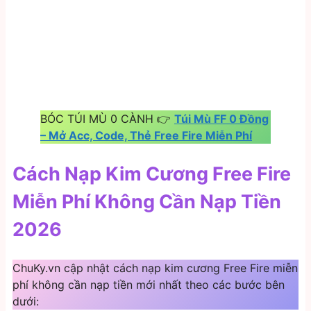
BÓC TÚI MÙ 0 CÀNH 👉
Túi Mù FF 0 Đồng
– Mở Acc, Code, Thẻ Free Fire Miễn Phí
Cách Nạp Kim Cương Free Fire
Miễn Phí Không Cần Nạp Tiền
2026
ChuKy.vn cập nhật cách nạp kim cương Free Fire miễn
phí không cần nạp tiền mới nhất theo các bước bên
dưới: