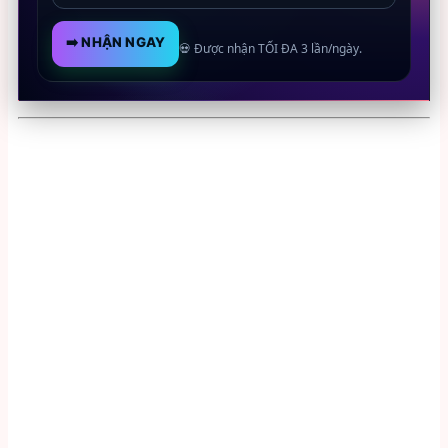
➡️ NHẬN NGAY
💀 Được nhận TỐI ĐA 3 lần/ngày.