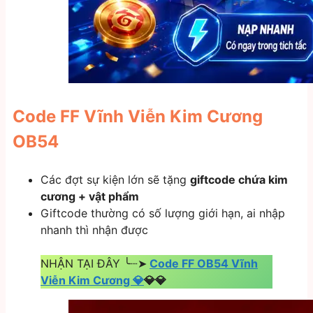
Code FF Vĩnh Viễn Kim Cương
OB54
Các đợt sự kiện lớn sẽ tặng
giftcode chứa kim
cương + vật phẩm
Giftcode thường có số lượng giới hạn, ai nhập
nhanh thì nhận được
NHẬN TẠI ĐÂY ╰┈➤
Code FF OB54 Vĩnh
Viễn Kim Cương 💎
💎💎