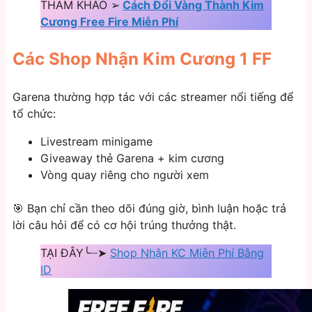
THAM KHẢO ➢
Cách Đổi Vàng Thành Kim
Cương Free Fire Miễn Phí
Các Shop Nhận Kim Cương 1 FF
Garena thường hợp tác với các streamer nổi tiếng để
tổ chức:
Livestream minigame
Giveaway thẻ Garena + kim cương
Vòng quay riêng cho người xem
🎯 Bạn chỉ cần theo dõi đúng giờ, bình luận hoặc trả
lời câu hỏi để có cơ hội trúng thưởng thật.
TẠI ĐÂY╰┈➤
Shop Nhận KC Miễn Phí Bằng
ID