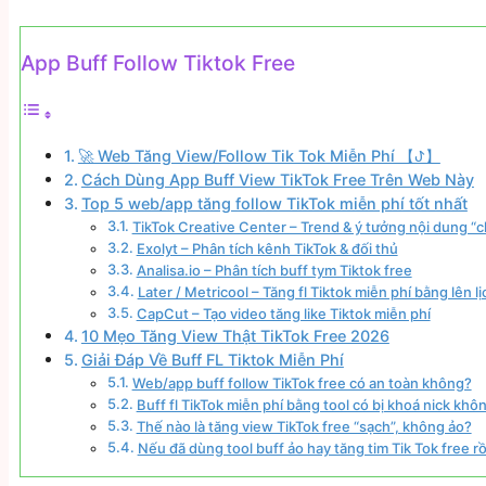
App Buff Follow Tiktok Free
🚀 Web Tăng View/Follow Tik Tok Miễn Phí 【ꚠ】
Cách Dùng App Buff View TikTok Free Trên Web Này
Top 5 web/app tăng follow TikTok miễn phí tốt nhất
TikTok Creative Center – Trend & ý tưởng nội dung “
Exolyt – Phân tích kênh TikTok & đối thủ
Analisa.io – Phân tích buff tym Tiktok free
Later / Metricool – Tăng fl Tiktok miễn phí bằng lên lị
CapCut – Tạo video tăng like Tiktok miễn phí
10 Mẹo Tăng View Thật TikTok Free 2026
Giải Đáp Về Buff FL Tiktok Miễn Phí
Web/app buff follow TikTok free có an toàn không?
Buff fl TikTok miễn phí bằng tool có bị khoá nick khô
Thế nào là tăng view TikTok free “sạch”, không ảo?
Nếu đã dùng tool buff ảo hay tăng tim Tik Tok free rồi