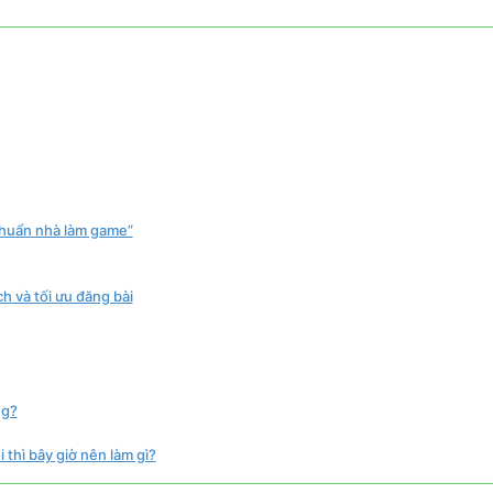
chuẩn nhà làm game”
ch và tối ưu đăng bài
ng?
 thì bây giờ nên làm gì?