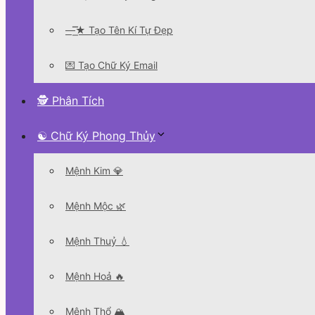
—͟͞͞★ Tạo Tên Kí Tự Đẹp
💌 Tạo Chữ Ký Email
🕵 Phân Tích
☯ Chữ Ký Phong Thủy
Mệnh Kim 💎
Mệnh Mộc 🌿
Mệnh Thuỷ 💧
Mệnh Hoả 🔥
Mệnh Thổ 🏔️