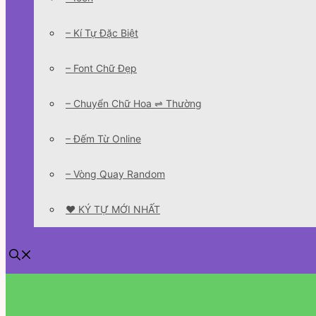
– Kí Tự Đặc Biệt
– Font Chữ Đẹp
– Chuyển Chữ Hoa ⇌ Thường
– Đếm Từ Online
– Vòng Quay Random
❤️ KÝ TỰ MỚI NHẤT