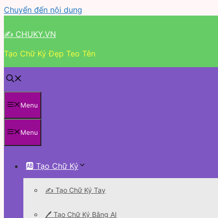
Chuyển đến nội dung
✍ CHUKY.VN
Tạo Chữ Ký Đẹp Teo Tên
Menu
Menu
🆎 Tạo Chữ Ký
✍️ Tạo Chữ Ký Tay
🖊 Tạo Chữ Ký Bằng AI