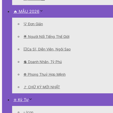
🔥 MẪU 2026
💡 Đơn Giản
🌟 Người Nổi Tiếng Thế Giới
💥Ca Sĩ, Diễn Viên, Ngôi Sao
💲 Doanh Nhân, Tỷ Phú
☸️ Phong Thuỷ Hợp Mệnh
🚩 CHỮ KÝ MỚI NHẤT
✳️ Ký Tự
– Icon