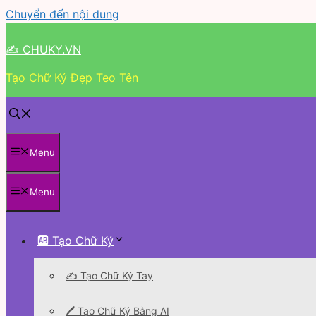
Chuyển đến nội dung
✍ CHUKY.VN
Tạo Chữ Ký Đẹp Teo Tên
Menu
Menu
🆎 Tạo Chữ Ký
✍️ Tạo Chữ Ký Tay
🖊 Tạo Chữ Ký Bằng AI