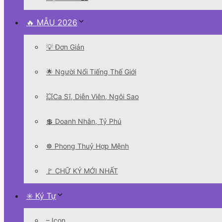
🔥 MẪU 2026
💡 Đơn Giản
🌟 Người Nổi Tiếng Thế Giới
💥Ca Sĩ, Diễn Viên, Ngôi Sao
💲 Doanh Nhân, Tỷ Phú
☸️ Phong Thuỷ Hợp Mệnh
🚩 CHỮ KÝ MỚI NHẤT
✳️ Ký Tự
– Icon