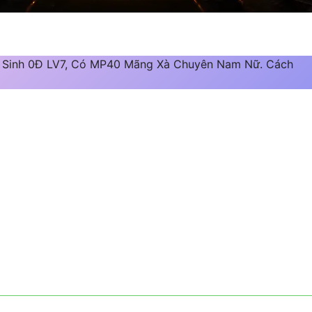
 Sinh 0Đ LV7, Có MP40 Mãng Xà Chuyên Nam Nữ. Cách