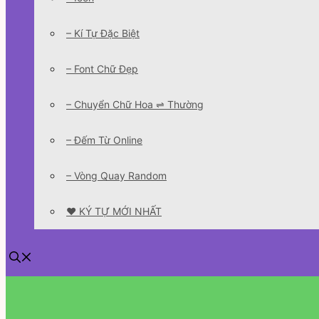
– Kí Tự Đặc Biệt
– Font Chữ Đẹp
– Chuyển Chữ Hoa ⇌ Thường
– Đếm Từ Online
– Vòng Quay Random
❤️ KÝ TỰ MỚI NHẤT