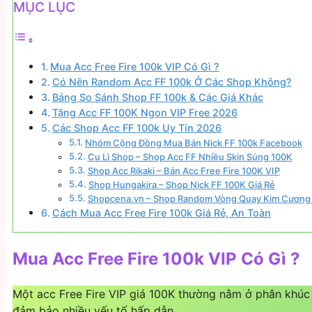
MỤC LỤC
Mua Acc Free Fire 100k VIP Có Gì ?
Có Nên Random Acc FF 100k Ở Các Shop Không?
Bảng So Sánh Shop FF 100k & Các Giá Khác
Tặng Acc FF 100K Ngon VIP Free 2026
Các Shop Acc FF 100k Uy Tín 2026
Nhóm Cộng Đồng Mua Bán Nick FF 100k Facebook
Cu Lì Shop – Shop Acc FF Nhiều Skin Súng 100K
Shop Acc Rikaki – Bán Acc Free Fire 100K VIP
Shop Hungakira – Shop Nick FF 100K Giá Rẻ
Shopcena.vn – Shop Random Vòng Quay Kim Cương
Cách Mua Acc Free Fire 100k Giá Rẻ, An Toàn
Mua Acc Free Fire 100k VIP Có Gì ?
Một acc Free Fire VIP giá 100K thường nằm ở phân khúc “
đảm bảo nhiều yếu tố hấp dẫn.