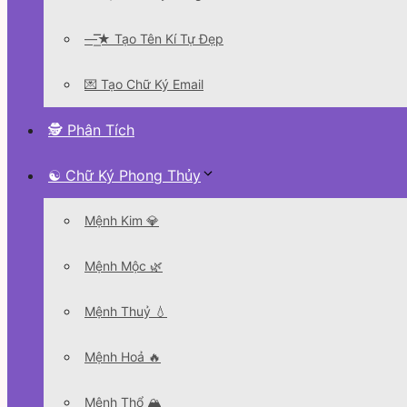
—͟͞͞★ Tạo Tên Kí Tự Đẹp
💌 Tạo Chữ Ký Email
🕵 Phân Tích
☯ Chữ Ký Phong Thủy
Mệnh Kim 💎
Mệnh Mộc 🌿
Mệnh Thuỷ 💧
Mệnh Hoả 🔥
Mệnh Thổ 🏔️