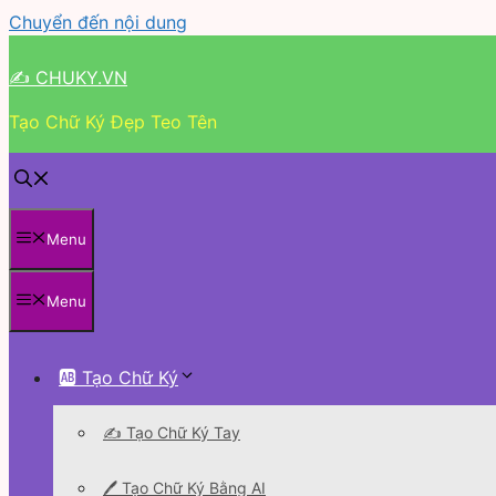
Chuyển đến nội dung
✍ CHUKY.VN
Tạo Chữ Ký Đẹp Teo Tên
Menu
Menu
🆎 Tạo Chữ Ký
✍️ Tạo Chữ Ký Tay
🖊 Tạo Chữ Ký Bằng AI