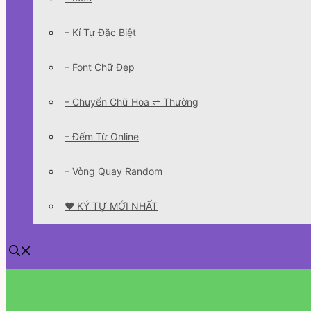
– Kí Tự Đặc Biệt
– Font Chữ Đẹp
– Chuyển Chữ Hoa ⇌ Thường
– Đếm Từ Online
– Vòng Quay Random
❤️ KÝ TỰ MỚI NHẤT