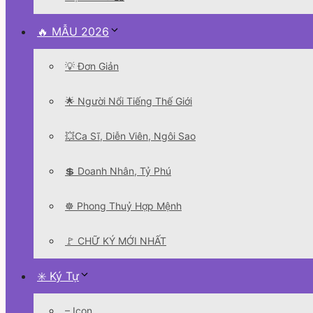
🔥 MẪU 2026
💡 Đơn Giản
🌟 Người Nổi Tiếng Thế Giới
💥Ca Sĩ, Diễn Viên, Ngôi Sao
💲 Doanh Nhân, Tỷ Phú
☸️ Phong Thuỷ Hợp Mệnh
🚩 CHỮ KÝ MỚI NHẤT
✳️ Ký Tự
– Icon