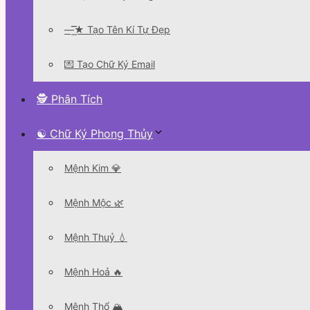
—͟͞͞★ Tạo Tên Kí Tự Đẹp
💌 Tạo Chữ Ký Email
🕵 Phân Tích
☯ Chữ Ký Phong Thủy
Mệnh Kim 💎
Mệnh Mộc 🌿
Mệnh Thuỷ 💧
Mệnh Hoả 🔥
Mệnh Thổ 🏔️