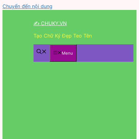
Chuyển đến nội dung
✍ CHUKY.VN
Tạo Chữ Ký Đẹp Teo Tên
Menu