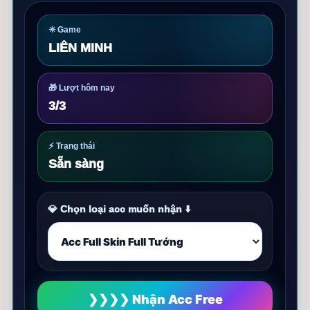
✳️ Game
LIÊN MINH
🎁 Lượt hôm nay
3
/3
⚡ Trạng thái
Sẵn sàng
💎 Chọn loại acc muốn nhận ⬇️
❯❯❯❯ Nhận Acc Free