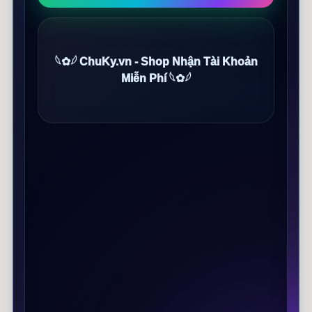
𓆩✿𓆪 ChuKy.vn - Shop Nhận Tài Khoản
Miễn Phí 𓆩✿𓆪