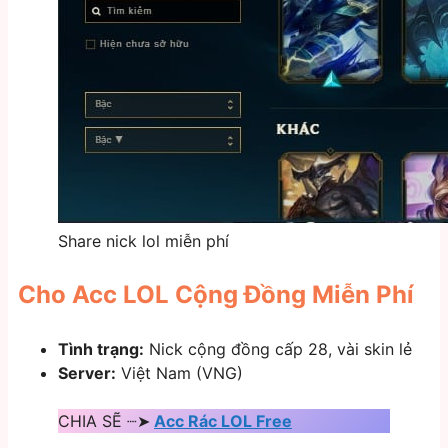
Share nick lol miễn phí
Cho Acc LOL Cộng Đồng Miễn Phí
Tình trạng:
Nick cộng đồng cấp 28, vài skin lẻ
Server:
Việt Nam (VNG)
CHIA SẼ ┈➤
Acc Rác LOL Free