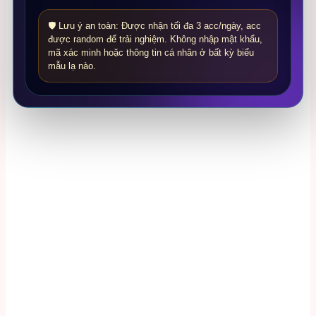
🛡️ Lưu ý an toàn: Được nhận tối đa 3 acc/ngày, acc
được random để trải nghiệm. Không nhập mật khẩu,
mã xác minh hoặc thông tin cá nhân ở bất kỳ biểu
mẫu lạ nào.