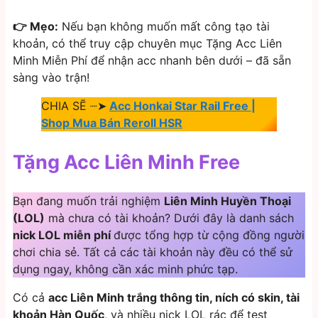
👉 Mẹo:
Nếu bạn không muốn mất công tạo tài
khoản, có thể truy cập chuyên mục Tặng Acc Liên
Minh Miễn Phí để nhận acc nhanh bên dưới – đã sẵn
sàng vào trận!
CHIA SẼ ┈➤
Acc Honkai Star Rail Free |
Shop Mua Bán Reroll HSR
Tặng Acc Liên Minh Free
Bạn đang muốn trải nghiệm
Liên Minh Huyền Thoại
(LOL)
mà chưa có tài khoản? Dưới đây là danh sách
nick LOL miễn phí
được tổng hợp từ cộng đồng người
chơi chia sẻ. Tất cả các tài khoản này đều có thể sử
dụng ngay, không cần xác minh phức tạp.
Có cả
acc Liên Minh trắng thông tin, ních có skin, tài
khoản Hàn Quốc
, và nhiều nick LOL rác để test