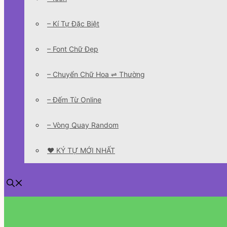
– Kí Tự Đặc Biệt
– Font Chữ Đẹp
– Chuyển Chữ Hoa ⇌ Thường
– Đếm Từ Online
– Vòng Quay Random
❤️ KÝ TỰ MỚI NHẤT