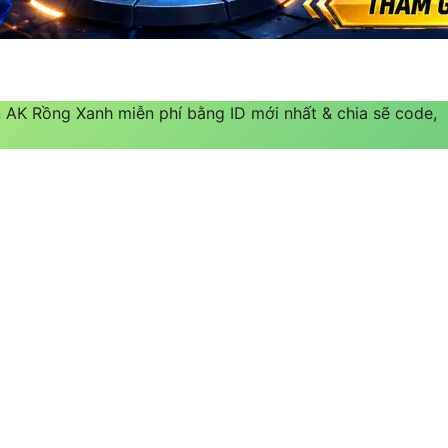
n AK Rồng Xanh miễn phí bằng ID mới nhất & chia sẽ code,