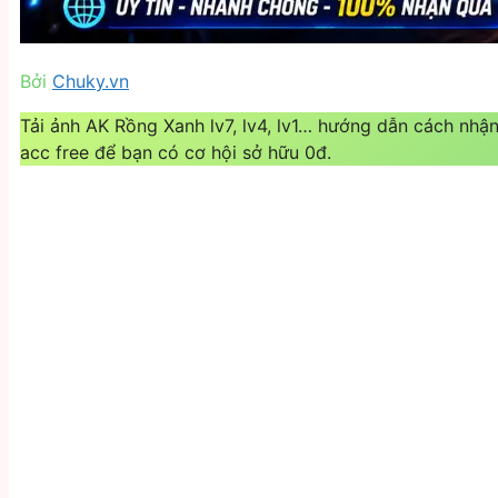
Bởi
Chuky.vn
Tải ảnh AK Rồng Xanh lv7, lv4, lv1… hướng dẫn cách nhậ
acc free để bạn có cơ hội sở hữu 0đ.