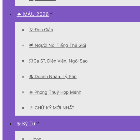
🔥 MẪU 2026
💡 Đơn Giản
🌟 Người Nổi Tiếng Thế Giới
💥Ca Sĩ, Diễn Viên, Ngôi Sao
💲 Doanh Nhân, Tỷ Phú
☸️ Phong Thuỷ Hợp Mệnh
🚩 CHỮ KÝ MỚI NHẤT
✳️ Ký Tự
– Icon