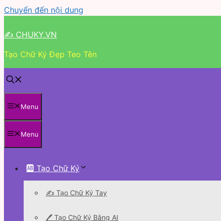
Chuyển đến nội dung
✍ CHUKY.VN
Tạo Chữ Ký Đẹp Teo Tên
Menu
Menu
🆎 Tạo Chữ Ký
✍️ Tạo Chữ Ký Tay
🖊 Tạo Chữ Ký Bằng AI