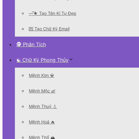
—͟͞͞★ Tạo Tên Kí Tự Đẹp
💌 Tạo Chữ Ký Email
🕵 Phân Tích
☯ Chữ Ký Phong Thủy
Mệnh Kim 💎
Mệnh Mộc 🌿
Mệnh Thuỷ 💧
Mệnh Hoả 🔥
Mệnh Thổ 🏔️