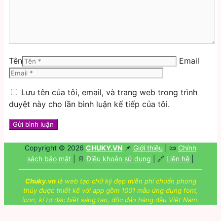
Tên
Email
Lưu tên của tôi, email, và trang web trong trình
duyệt này cho lần bình luận kế tiếp của tôi.
Copyright © 2026
CHUKY.VN
📌
Giới thiệu
| 📜
Chính
sách bảo mật
| 📄
Điều khoản sử dụng
| 🔗
Liên hệ
|
Chuky.vn
là web tạo chữ ký đẹp miễn phí chuẩn phong
thủy được thiết kế với app gồm 1001 mẫu ứng dụng font,
icon, kí tự đặc biệt sáng tạo, độc đáo hàng đầu Việt Nam.