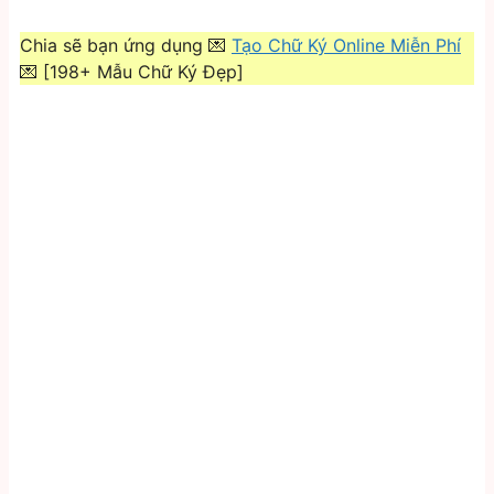
Chia sẽ bạn ứng dụng 💌
Tạo Chữ Ký Online Miễn Phí
💌 [198+ Mẫu Chữ Ký Đẹp]