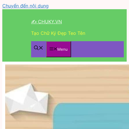
Chuyển đến nội dung
✍ CHUKY.VN
Tạo Chữ Ký Đẹp Teo Tên
Menu