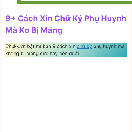
9+ Cách Xin Chữ Ký Phụ Huynh
Mà Ko Bị Mắng
Chuky.vn bật mí bạn 9 cách xin
chữ ký
phụ huynh mà
không bị mắng cực hay bên dưới.