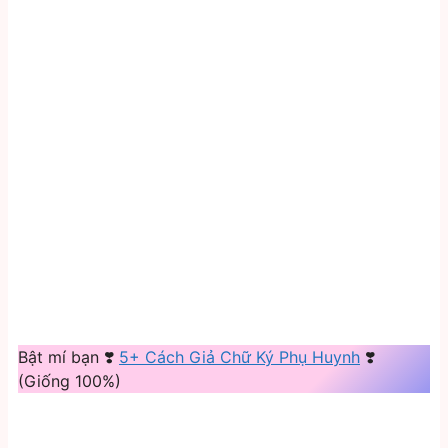
Bật mí bạn ❣️
5+ Cách Giả Chữ Ký Phụ Huynh
❣️
(Giống 100%)