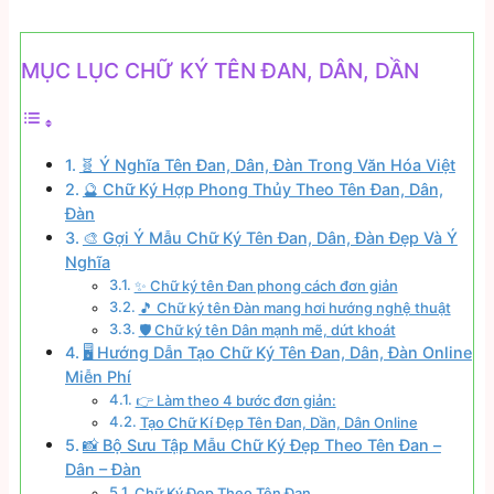
MỤC LỤC CHỮ KÝ TÊN ĐAN, DÂN, DẦN
🧬 Ý Nghĩa Tên Đan, Dân, Đàn Trong Văn Hóa Việt
🔮 Chữ Ký Hợp Phong Thủy Theo Tên Đan, Dân,
Đàn
🎨 Gợi Ý Mẫu Chữ Ký Tên Đan, Dân, Đàn Đẹp Và Ý
Nghĩa
✨ Chữ ký tên Đan phong cách đơn giản
🎵 Chữ ký tên Đàn mang hơi hướng nghệ thuật
🛡️ Chữ ký tên Dân mạnh mẽ, dứt khoát
🖥️ Hướng Dẫn Tạo Chữ Ký Tên Đan, Dân, Đàn Online
Miễn Phí
👉 Làm theo 4 bước đơn giản:
Tạo Chữ Kí Đẹp Tên Đan, Dần, Dân Online
📸 Bộ Sưu Tập Mẫu Chữ Ký Đẹp Theo Tên Đan –
Dân – Đàn
Chữ Ký Đẹp Theo Tên Đan