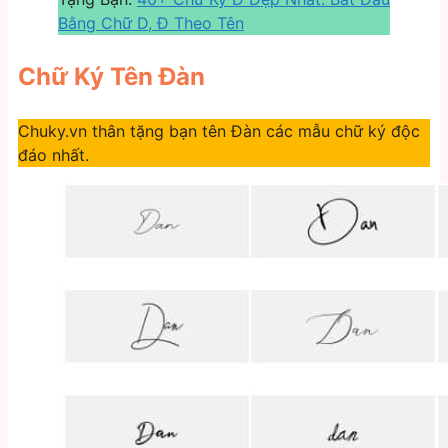
Bằng Chữ D, Đ Theo Tên
Chữ Ký Tên Đàn
Chuky.vn thân tặng bạn tên Đàn các mẫu chữ ký độc
đáo nhất.