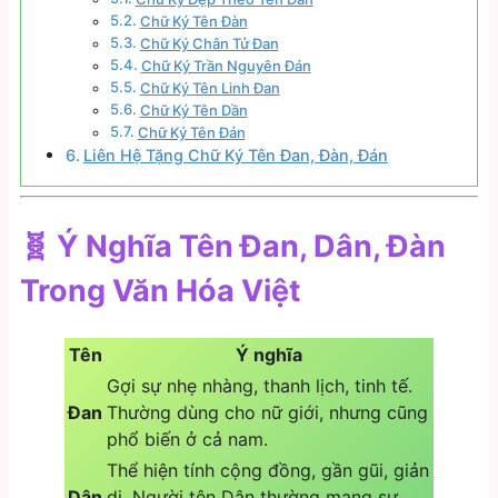
Chữ Ký Tên Đàn
Chữ Ký Chân Tử Đan
Chữ Ký Trần Nguyên Đán
Chữ Ký Tên Linh Đan
Chữ Ký Tên Dần
Chữ Ký Tên Đán
Liên Hệ Tặng Chữ Ký Tên Đan, Đàn, Đán
🧬 Ý Nghĩa Tên Đan, Dân, Đàn
Trong Văn Hóa Việt
Tên
Ý nghĩa
Gợi sự nhẹ nhàng, thanh lịch, tinh tế.
Đan
Thường dùng cho nữ giới, nhưng cũng
phổ biến ở cả nam.
Thể hiện tính cộng đồng, gần gũi, giản
Dân
dị. Người tên Dân thường mang sự