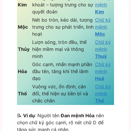
Kim
khoát – tượng trưng cho sự
mệnh
quyết đoán
Kim
Nét bo tròn, kéo dài, tượng
Chữ ký
Mộc
trưng cho sự phát triển, linh
mệnh
hoạt
Mộc
Lượn sóng, tròn đều, thể
Chữ ký
Thủy
hiện mềm mại và thông
mệnh
minh
Thuỷ
Góc cạnh, nhấn mạnh phần
Chữ ký
Hỏa
đầu tên, tăng khí thế lãnh
mệnh
đạo
Hoả
Vuông vức, ổn định, cân
Chữ ký
Thổ
đối, thể hiện sự bền bỉ và
mệnh
chắc chắn
Thổ
📝
Ví dụ
: Người tên
Đan mệnh Hỏa
nên
chọn chữ ký góc cạnh, rõ nét chữ D để
tăng sức mạnh cá nhân.