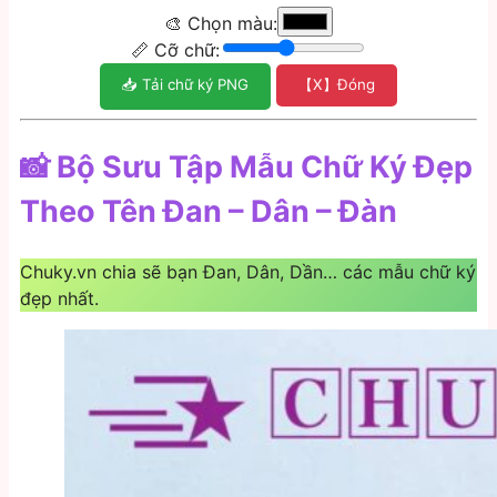
🎨 Chọn màu:
📏 Cỡ chữ:
📥 Tải chữ ký PNG
【X】Đóng
📸 Bộ Sưu Tập Mẫu Chữ Ký Đẹp
Theo Tên Đan – Dân – Đàn
Chuky.vn chia sẽ bạn Đan, Dân, Dần… các mẫu chữ ký
đẹp nhất.