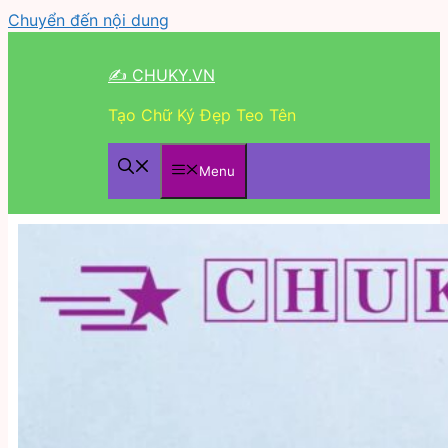
Chuyển đến nội dung
✍ CHUKY.VN
Tạo Chữ Ký Đẹp Teo Tên
Menu