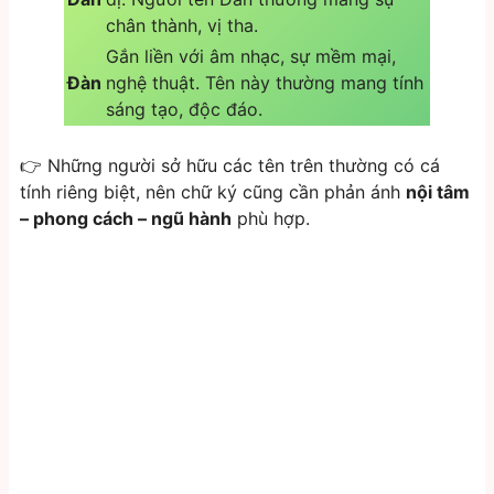
chân thành, vị tha.
Gắn liền với âm nhạc, sự mềm mại,
Đàn
nghệ thuật. Tên này thường mang tính
sáng tạo, độc đáo.
👉 Những người sở hữu các tên trên thường có cá
tính riêng biệt, nên chữ ký cũng cần phản ánh
nội tâm
– phong cách – ngũ hành
phù hợp.