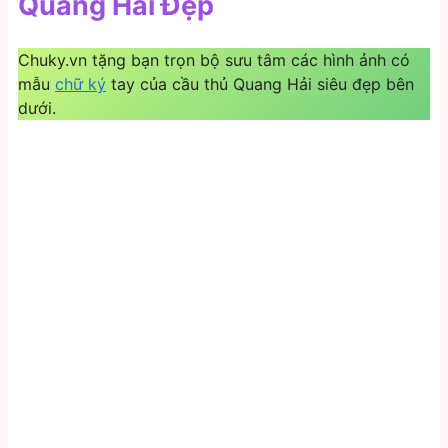
Quang Hải Đẹp
Chuky.vn tặng bạn trọn bộ sưu tâm các hình ảnh có
mẫu
chữ ký
tay của cầu thủ Quang Hải siêu đẹp bên
dưới.