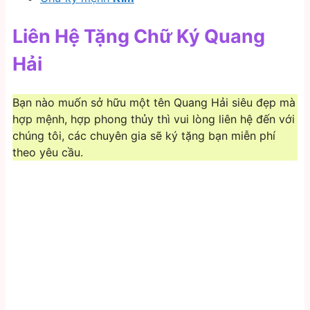
Liên Hệ Tặng Chữ Ký Quang
Hải
Bạn nào muốn sở hữu một tên Quang Hải siêu đẹp mà
hợp mệnh, hợp phong thủy thì vui lòng liên hệ đến với
chúng tôi, các chuyên gia sẽ ký tặng bạn miễn phí
theo yêu cầu.