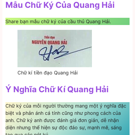
Mẫu Chữ Ký Của Quang Hải
Share bạn mẫu chữ ký của cầu thủ Quang Hải.
Chữ kí tiền đạo Quang Hải
Ý Nghĩa Chữ Kí Quang Hải
Chữ ký của mỗi người thường mang một ý nghĩa đặc
biệt và phản ánh cá tính cũng như phong cách của
anh. Chữ ký anh được đánh giá đơn giản, dễ nhận
diện nhưng thể hiện sự độc đáo sự, mạnh mẽ, sáng
tạo qua các nét ký.