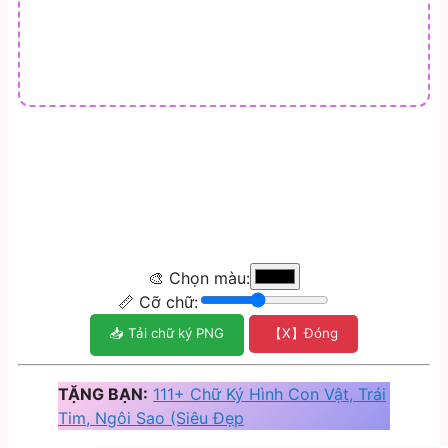
🎨 Chọn màu:
📏 Cỡ chữ:
📥 Tải chữ ký PNG
【X】Đóng
TẶNG BẠN:
111+ Chữ Ký Hình Con Vật, Trái
Tim, Ngôi Sao (Siêu Đẹp