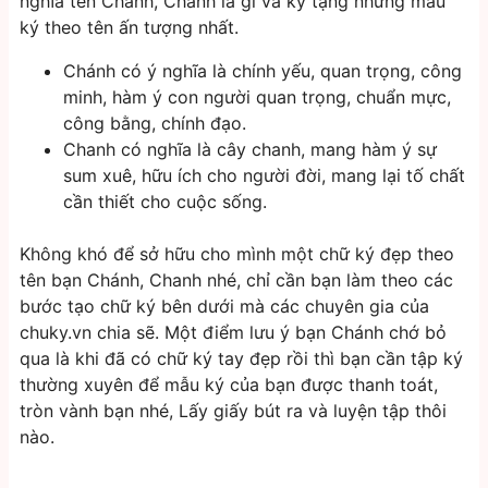
nghĩa tên Chánh, Chanh là gì và ký tặng những mẫu
ký theo tên ấn tượng nhất.
Chánh có ý nghĩa là chính yếu, quan trọng, công
minh, hàm ý con người quan trọng, chuẩn mực,
công bằng, chính đạo.
Chanh có nghĩa là cây chanh, mang hàm ý sự
sum xuê, hữu ích cho người đời, mang lại tố chất
cần thiết cho cuộc sống.
Không khó để sở hữu cho mình một chữ ký đẹp theo
tên bạn Chánh, Chanh nhé, chỉ cần bạn làm theo các
bước tạo chữ ký bên dưới mà các chuyên gia của
chuky.vn chia sẽ. Một điểm lưu ý bạn Chánh chớ bỏ
qua là khi đã có chữ ký tay đẹp rồi thì bạn cần tập ký
thường xuyên để mẫu ký của bạn được thanh toát,
tròn vành bạn nhé, Lấy giấy bút ra và luyện tập thôi
nào.