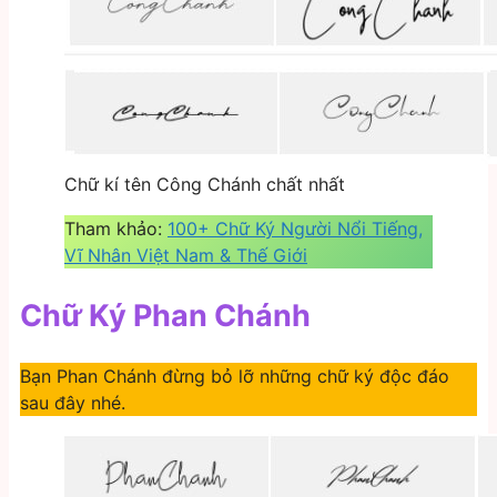
Chữ kí tên Công Chánh chất nhất
Tham khảo:
100+ Chữ Ký Người Nổi Tiếng,
Vĩ Nhân Việt Nam & Thế Giới
Chữ Ký Phan Chánh
Bạn Phan Chánh đừng bỏ lỡ những chữ ký độc đáo
sau đây nhé.