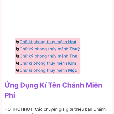
️🐔
Chữ kí phong thủy mệnh
Hoả
🐔
Chữ ký phong thủy mệnh
Thuỷ
🐔
Chữ ký phong thủy mệnh
Thổ
️🐔
Chữ kí phong thủy mệnh
Kim
🐔
Chữ kí phong thủy mệnh
Mộc
Ứng Dụng Kí Tên Chánh Miễn
Phí
HOT!HOT!HOT! Các chuyên gia giới thiệu bạn Chánh,