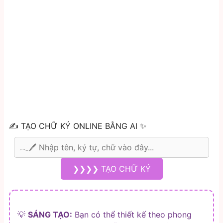
✍️ TẠO CHỮ KÝ ONLINE BẰNG AI ✨
❯❯❯❯ TẠO CHỮ KÝ
💡
SÁNG TẠO:
Bạn có thể thiết kế theo phong