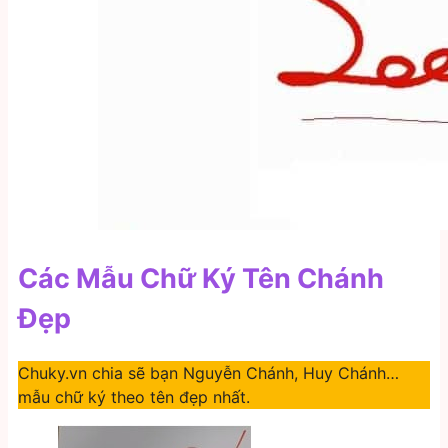
Các Mẫu Chữ Ký Tên Chánh
Đẹp
Chuky.vn chia sẽ bạn Nguyễn Chánh, Huy Chánh…
mẫu chữ ký theo tên đẹp nhất.