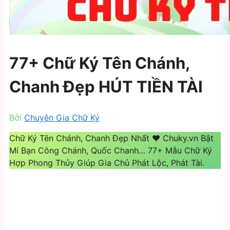
77+ Chữ Ký Tên Chánh,
Chanh Đẹp HÚT TIỀN TÀI
Bởi
Chuyên Gia Chữ Ký
Chữ Ký Tên Chánh, Chanh Đẹp Nhất ❤️️ Chuky.vn Bật
Mí Bạn Công Chánh, Quốc Chanh… 77+ Mẫu Chữ Ký
Hợp Phong Thủy Giúp Gia Chủ Phát Lộc, Phát Tài.