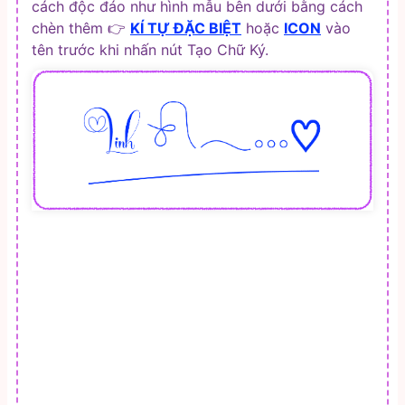
cách độc đáo như hình mẫu bên dưới bằng cách
chèn thêm 👉
KÍ TỰ ĐẶC BIỆT
hoặc
ICON
vào
tên trước khi nhấn nút Tạo Chữ Ký.