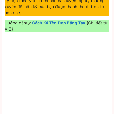
ký đẹp theo ý thích thì bạn cần luyện tập ký thường
xuyên để mẫu ký của bạn được thanh thoát, trơn tru
hơn nhé.
Hướng dẫn👉
Cách Ký Tên Đẹp Bằng Tay
{Chi tiết từ
A-Z}