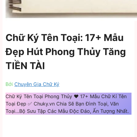
Chữ Ký Tên Toại: 17+ Mẫu
Đẹp Hút Phong Thủy Tăng
TIỀN TÀI
Bởi
Chuyên Gia Chữ Ký
Chữ Ký Tên Toại Phong Thủy ❤️️ 17+ Mẫu Chữ Kí Tên
Toại Đẹp ✅ Chuky.vn Chia Sẽ Bạn Đình Toại, Văn
Toại…Bộ Sưu Tập Các Mẫu Độc Đáo, Ấn Tượng Nhất.