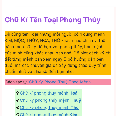
Chữ Kí Tên Toại Phong Thủy
Dù cùng tên Toại nhưng mỗi người có 1 cung mệnh
KIM, MỘC, THỦY, HỎA, THỔ khác nhau chính vì thế
cách tạo chữ ký để hợp với phong thủy, bản mệnh
của mình cũng khác nhau bạn nhé. Để biết cách ký chi
tiết từng mệnh bạn xem ngay 5 bộ hướng dẫn bên
dưới mà các chuyên gia đã xây dựng theo quy trình
chuẩn nhất và chia sẽ đến bạn nhé.
Cách tạo👉
Chữ Ký Phong Thuỷ Theo Mệnh
️🚫
Chữ kí phong thủy mệnh
Hoả
🚫
Chữ ký phong thủy mệnh
Thuỷ
🚫
Chữ ký phong thủy mệnh
Thổ
🚫
Chữ kí phong thủy mệnh
Kim