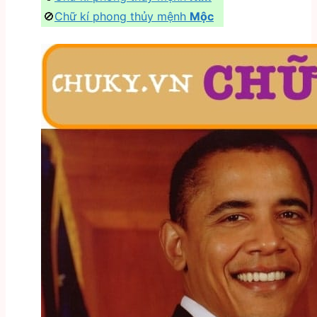
🚫
Chữ kí phong thủy mệnh
Mộc