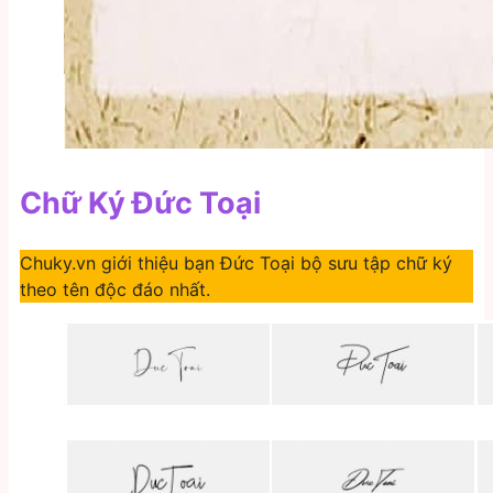
Chữ Ký Đức Toại
Chuky.vn giới thiệu bạn Đức Toại bộ sưu tập chữ ký
theo tên độc đáo nhất.