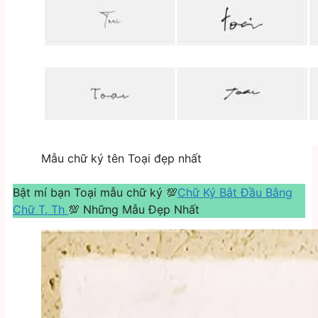
Mẫu chữ ký tên Toại đẹp nhất
Bật mí bạn Toại mẫu chữ ký 💯
Chữ Ký Bắt Đầu Bằng
Chữ T, Th
💯 Những Mẫu Đẹp Nhất