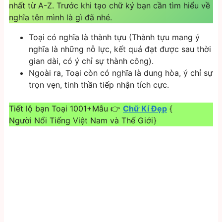
nhất từ A-Z. Trước khi tạo chữ ký bạn cần tìm hiểu về
nghĩa tên mình là gì đã nhé.
Toại có nghĩa là thành tựu (Thành tựu mang ý
nghĩa là những nỗ lực, kết quả đạt được sau thời
gian dài, có ý chỉ sự thành công).
Ngoài ra, Toại còn có nghĩa là dung hòa, ý chỉ sự
trọn vẹn, tinh thần tiếp nhận tích cực.
Tiết lộ bạn Toại 1001+Mẫu 👉
Chữ Kí Đẹp
{
Người Nổi Tiếng Việt Nam và Thế Giới}