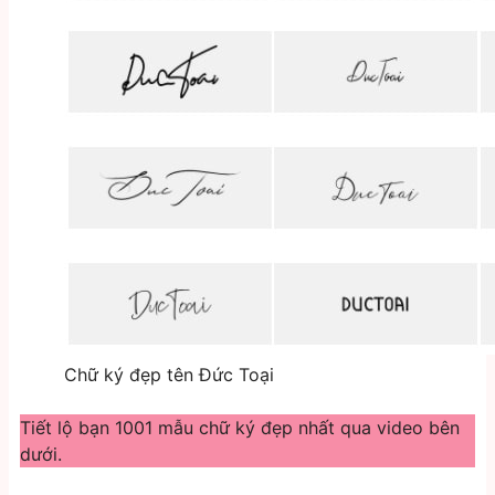
Chữ ký đẹp tên Đức Toại
Tiết lộ bạn 1001 mẫu chữ ký đẹp nhất qua video bên
dưới.