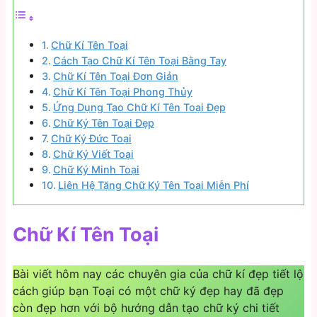
Chữ Kí Tên Toại
Cách Tạo Chữ Kí Tên Toại Bằng Tay
Chữ Kí Tên Toại Đơn Giản
Chữ Kí Tên Toại Phong Thủy
Ứng Dụng Tạo Chữ Kí Tên Toại Đẹp
Chữ Ký Tên Toại Đẹp
Chữ Ký Đức Toại
Chữ Ký Viết Toại
Chữ Ký Minh Toại
Liên Hệ Tặng Chữ Ký Tên Toại Miễn Phí
Chữ Kí Tên Toại
Bài viết hôm nay các chuyên gia của chữ kí đẹp tiết lộ
cách giúp bạn Toại có một chữ ký đẹp hay đã đẹp
còn đẹp hơn với bộ hướng dẫn tạo chữ ký chi tiết