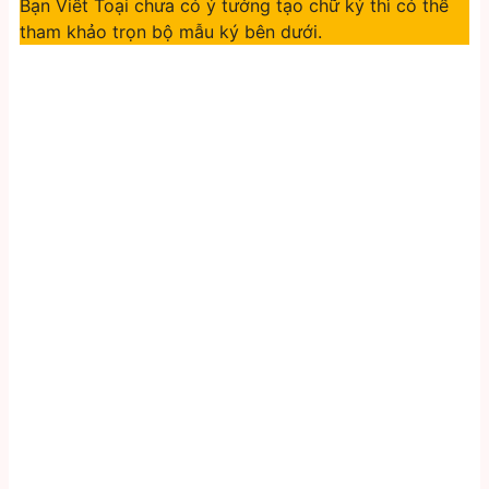
Bạn Viết Toại chưa có ý tưởng tạo chữ ký thì có thể
tham khảo trọn bộ mẫu ký bên dưới.