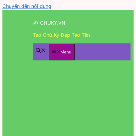
Chuyển đến nội dung
✍ CHUKY.VN
Tạo Chữ Ký Đẹp Teo Tên
Menu