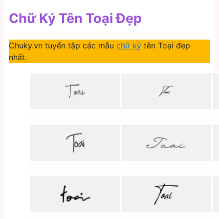
Chữ Ký Tên Toại Đẹp
Chuky.vn tuyển tập các mẫu
chữ ký
tên Toại đẹp
nhất.