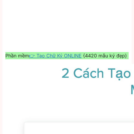
Phần mềm
👉 Tạo Chữ Ký ONLINE
{4420 mẫu ký đẹp}