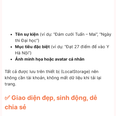
Tên sự kiện
(ví dụ: “Đám cưới Tuấn – Mai”, “Ngày
thi Đại học”)
Mục tiêu đặc biệt
(ví dụ: “Đạt 27 điểm để vào Y
Hà Nội”)
Ảnh minh họa hoặc avatar cá nhân
Tất cả được lưu trên thiết bị (LocalStorage) nên
không cần tài khoản, không mất dữ liệu khi tải lại
trang.
✅ Giao diện đẹp, sinh động, dễ
chia sẻ