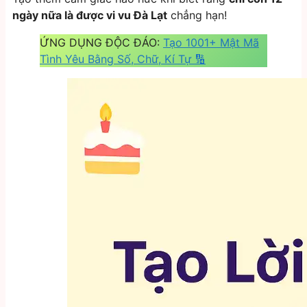
ngày nữa là được vi vu Đà Lạt
chẳng hạn!
ỨNG DỤNG ĐỘC ĐÁO:
Tạo 1001+ Mật Mã
Tình Yêu Bằng Số, Chữ, Kí Tự 🔢