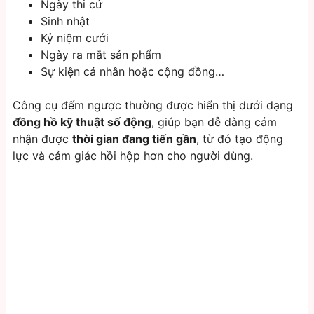
Ngày thi cử
Sinh nhật
Kỷ niệm cưới
Ngày ra mắt sản phẩm
Sự kiện cá nhân hoặc cộng đồng…
Công cụ đếm ngược thường được hiển thị dưới dạng
đồng hồ kỹ thuật số động
, giúp bạn dễ dàng cảm
nhận được
thời gian đang tiến gần
, từ đó tạo động
lực và cảm giác hồi hộp hơn cho người dùng.