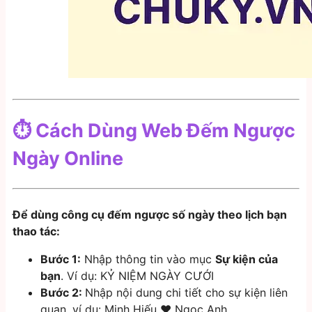
⏱ Cách Dùng Web Đếm Ngược
Ngày Online
Để dùng công cụ đếm ngược số ngày theo lịch bạn
thao tác:
Bước 1:
Nhập thông tin vào mục
Sự kiện của
bạn
. Ví dụ: KỶ NIỆM NGÀY CƯỚI
Bước 2:
Nhập nội dung chi tiết cho sự kiện liên
quan, ví dụ: Minh Hiếu ♥️ Ngọc Anh