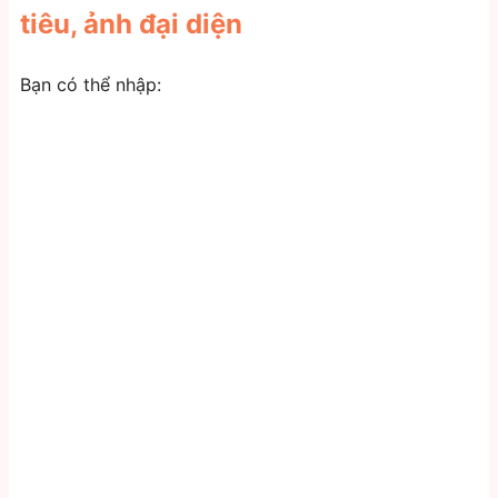
tiêu, ảnh đại diện
Bạn có thể nhập: