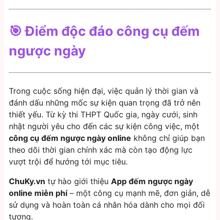
🎯 Điểm độc đáo công cụ đếm
ngược ngày
Trong cuộc sống hiện đại, việc quản lý thời gian và
đánh dấu những mốc sự kiện quan trọng đã trở nên
thiết yếu. Từ kỳ thi THPT Quốc gia, ngày cưới, sinh
nhật người yêu cho đến các sự kiện công việc, một
công cụ đếm ngược ngày online
không chỉ giúp bạn
theo dõi thời gian chính xác mà còn tạo động lực
vượt trội để hướng tới mục tiêu.
ChuKy.vn
tự hào giới thiệu
App đếm ngược ngày
online miễn phí
– một công cụ mạnh mẽ, đơn giản, dễ
sử dụng và hoàn toàn cá nhân hóa dành cho mọi đối
tượng.