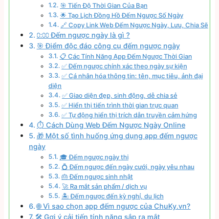
🎯 Tiến Độ Thời Gian Của Bạn
🌟 Tạo Lịch Đồng Hồ Đếm Ngược Số Ngày
🔗 Copy Link Web Đếm Ngược Ngày, Lưu, Chia Sẽ
⩇:⩇⩇ Đếm ngược ngày là gì ?
🎯 Điểm độc đáo công cụ đếm ngược ngày
📋 Các Tính Năng App Đếm Ngược Thời Gian
✅ Đếm ngược chính xác theo ngày sự kiện
✅ Cá nhân hóa thông tin: tên, mục tiêu, ảnh đại
diện
✅ Giao diện đẹp, sinh động, dễ chia sẻ
✅ Hiển thị tiến trình thời gian trực quan
✅ Tự động hiển thị trích dẫn truyền cảm hứng
⏱ Cách Dùng Web Đếm Ngược Ngày Online
🎁 Một số tình huống ứng dụng app đếm ngược
ngày
🎓 Đếm ngược ngày thi
💍 Đếm ngược đến ngày cưới, ngày yêu nhau
🎂 Đếm ngược sinh nhật
🚀 Ra mắt sản phẩm / dịch vụ
🏝 Đếm ngược đến kỳ nghỉ, du lịch
🌐 Vì sao chọn app đếm ngược của ChuKy.vn?
🛠️ Gợi ý cải tiến tính năng sắp ra mắt