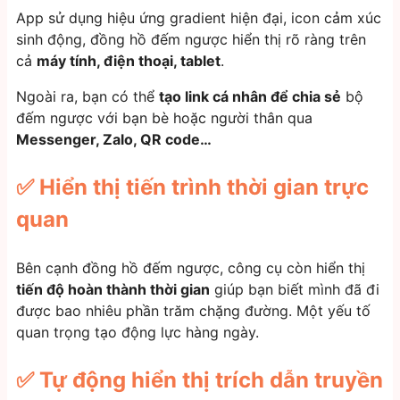
App sử dụng hiệu ứng gradient hiện đại, icon cảm xúc
sinh động, đồng hồ đếm ngược hiển thị rõ ràng trên
cả
máy tính, điện thoại, tablet
.
Ngoài ra, bạn có thể
tạo link cá nhân để chia sẻ
bộ
đếm ngược với bạn bè hoặc người thân qua
Messenger, Zalo, QR code…
✅ Hiển thị tiến trình thời gian trực
quan
Bên cạnh đồng hồ đếm ngược, công cụ còn hiển thị
tiến độ hoàn thành thời gian
giúp bạn biết mình đã đi
được bao nhiêu phần trăm chặng đường. Một yếu tố
quan trọng tạo động lực hàng ngày.
✅ Tự động hiển thị trích dẫn truyền