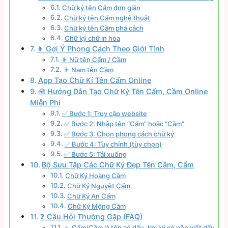
Chữ ký tên Cẩm đơn giản
Chữ ký tên Cẩm nghệ thuật
Chữ ký tên Cầm phá cách
Chữ ký chữ in hoa
👩 Gợi Ý Phong Cách Theo Giới Tính
👩 Nữ tên Cẩm / Cầm
👨 Nam tên Cầm
App Tạo Chữ Kí Tên Cẩm Online
🧰 Hướng Dẫn Tạo Chữ Ký Tên Cẩm, Cầm Online
Miễn Phí
✅ Bước 1: Truy cập website
✅ Bước 2: Nhập tên “Cẩm” hoặc “Cầm”
✅ Bước 3: Chọn phong cách chữ ký
✅ Bước 4: Tùy chỉnh (tùy chọn)
✅ Bước 5: Tải xuống
Bộ Sưu Tập Các Chữ Ký Đẹp Tên Cầm, Cẩm
Chữ Ký Hoàng Cầm
Chữ Ký Nguyệt Cẩm
Chữ Ký An Cẩm
Chữ Ký Mộng Cầm
❓ Câu Hỏi Thường Gặp (FAQ)
🔹 Cẩm/Cầm là tên có dấu, khi ký có nên viết dấu