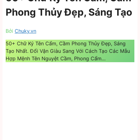
Phong Thủy Đẹp, Sáng Tạo
Bởi
Chuky.vn
50+ Chữ Ký Tên Cẩm, Cầm Phong Thủy Đẹp, Sáng
Tạo Nhất. Đổi Vận Giàu Sang Với Cách Tạo Các Mẫu
Hợp Mệnh Tên Nguyệt Cầm, Phong Cẩm…