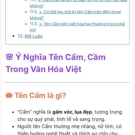
không?
🔹 Có thể tạo chữ ký tên Cẩm trên điện thoại
không?
🔹 Tên Cầm nên viết hoa hay thường trong chữ
ký?
Kết Luận
🌸 Ý Nghĩa Tên Cẩm, Cầm
Trong Văn Hóa Việt
🪷 Tên Cẩm là gì?
“Cẩm” nghĩa là
gấm vóc, lụa đẹp
, tượng trưng
cho sự quý phái, tinh tế và sang trọng.
Người tên Cẩm thường nhẹ nhàng, nữ tính, có
thiên hướng nghệ thuật và thích sự chỉn chu.