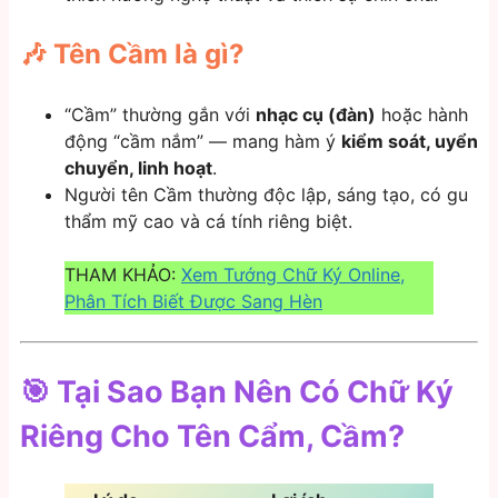
🎶 Tên Cầm là gì?
“Cầm” thường gắn với
nhạc cụ (đàn)
hoặc hành
động “cầm nắm” — mang hàm ý
kiểm soát, uyển
chuyển, linh hoạt
.
Người tên Cầm thường độc lập, sáng tạo, có gu
thẩm mỹ cao và cá tính riêng biệt.
THAM KHẢO:
Xem Tướng Chữ Ký Online,
Phân Tích Biết Được Sang Hèn
🎯 Tại Sao Bạn Nên Có Chữ Ký
Riêng Cho Tên Cẩm, Cầm?