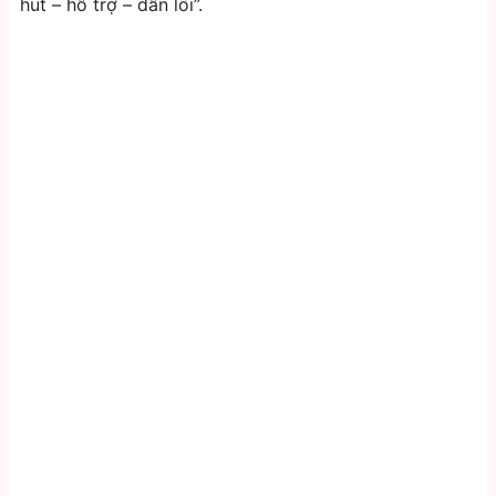
hút – hỗ trợ – dẫn lối”.