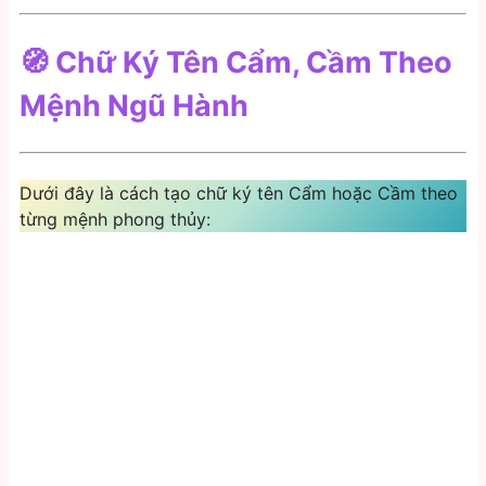
🧭 Chữ Ký Tên Cẩm, Cầm Theo
Mệnh Ngũ Hành
Dưới đây là cách tạo chữ ký tên Cẩm hoặc Cầm theo
từng mệnh phong thủy: