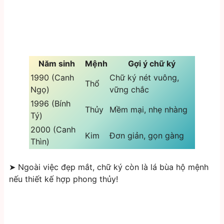
Năm sinh
Mệnh
Gợi ý chữ ký
1990 (Canh
Chữ ký nét vuông,
Thổ
Ngọ)
vững chắc
1996 (Bính
Thủy
Mềm mại, nhẹ nhàng
Tý)
2000 (Canh
Kim
Đơn giản, gọn gàng
Thìn)
➤ Ngoài việc đẹp mắt, chữ ký còn là lá bùa hộ mệnh
nếu thiết kế hợp phong thủy!