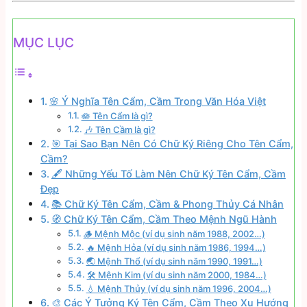
MỤC LỤC
🌸 Ý Nghĩa Tên Cẩm, Cầm Trong Văn Hóa Việt
🪷 Tên Cẩm là gì?
🎶 Tên Cầm là gì?
🎯 Tại Sao Bạn Nên Có Chữ Ký Riêng Cho Tên Cẩm,
Cầm?
🖋️ Những Yếu Tố Làm Nên Chữ Ký Tên Cẩm, Cầm
Đẹp
📚 Chữ Ký Tên Cẩm, Cầm & Phong Thủy Cá Nhân
🧭 Chữ Ký Tên Cẩm, Cầm Theo Mệnh Ngũ Hành
🪵 Mệnh Mộc (ví dụ sinh năm 1988, 2002…)
🔥 Mệnh Hỏa (ví dụ sinh năm 1986, 1994…)
🌏 Mệnh Thổ (ví dụ sinh năm 1990, 1991…)
🛠️ Mệnh Kim (ví dụ sinh năm 2000, 1984…)
💧 Mệnh Thủy (ví dụ sinh năm 1996, 2004…)
🎨 Các Ý Tưởng Ký Tên Cẩm, Cầm Theo Xu Hướng