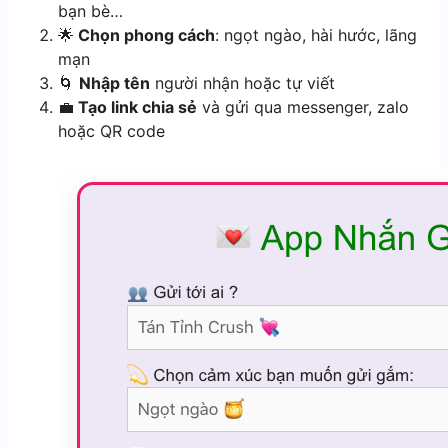
bạn bè…
🌟
Chọn phong cách
: ngọt ngào, hài hước, lãng
mạn
🌀
Nhập tên
người nhận hoặc tự viết
💼
Tạo link chia sẻ
và gửi qua messenger, zalo
hoặc QR code