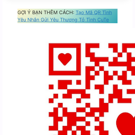
GỢI Ý BẠN THÊM CÁCH:
Tạo Mã QR Tình
Yêu Nhắn Gửi Yêu Thương Tỏ Tình CuTe