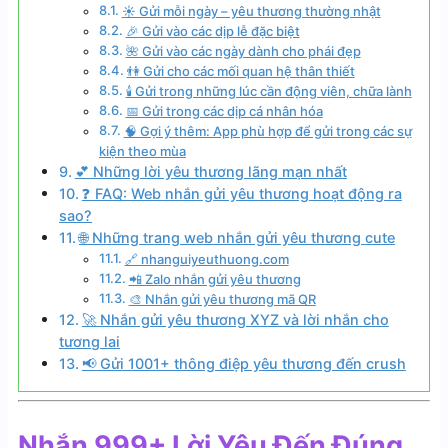
☀️ Gửi mỗi ngày – yêu thương thường nhật
🎉 Gửi vào các dịp lễ đặc biệt
🌺 Gửi vào các ngày dành cho phái đẹp
👫 Gửi cho các mối quan hệ thân thiết
🕯 Gửi trong những lúc cần động viên, chữa lành
📅 Gửi trong các dịp cá nhân hóa
🧠 Gợi ý thêm: App phù hợp để gửi trong các sự
kiện theo mùa
💕 Những lời yêu thương lãng mạn nhất
❓ FAQ: Web nhắn gửi yêu thương hoạt động ra
sao?
🌐 Những trang web nhắn gửi yêu thương cute
🔗 nhanguiyeuthuong.com
📲 Zalo nhắn gửi yêu thương
🎨 Nhắn gửi yêu thương mã QR
🚀 Nhắn gửi yêu thương XYZ và lời nhắn cho
tương lai
📢 Gửi 1001+ thông điệp yêu thương đến crush
Nhắn 999+ Lời Yêu Đến Đúng