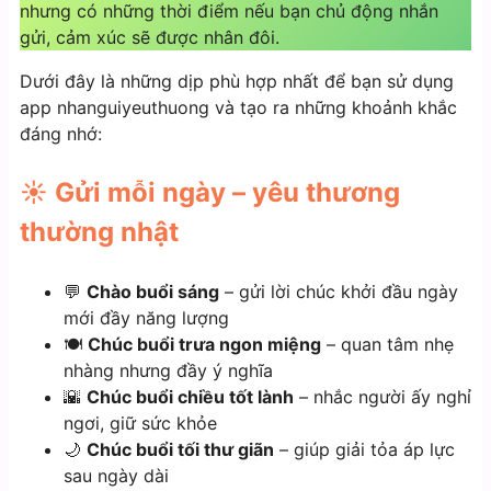
nhưng có những thời điểm nếu bạn chủ động nhắn
gửi, cảm xúc sẽ được nhân đôi.
Dưới đây là những dịp phù hợp nhất để bạn sử dụng
app nhanguiyeuthuong và tạo ra những khoảnh khắc
đáng nhớ:
☀️ Gửi mỗi ngày – yêu thương
thường nhật
💬
Chào buổi sáng
– gửi lời chúc khởi đầu ngày
mới đầy năng lượng
🍽
Chúc buổi trưa ngon miệng
– quan tâm nhẹ
nhàng nhưng đầy ý nghĩa
🌇
Chúc buổi chiều tốt lành
– nhắc người ấy nghỉ
ngơi, giữ sức khỏe
🌙
Chúc buổi tối thư giãn
– giúp giải tỏa áp lực
sau ngày dài