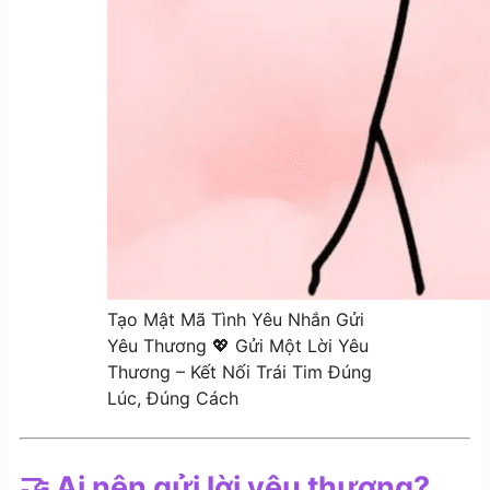
Tạo Mật Mã Tình Yêu Nhắn Gửi
Yêu Thương 💖 Gửi Một Lời Yêu
Thương – Kết Nối Trái Tim Đúng
Lúc, Đúng Cách
🤝 Ai nên gửi lời yêu thương?