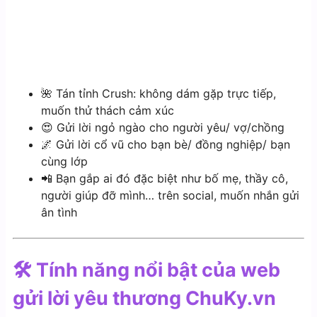
🌺 Tán tỉnh Crush: không dám gặp trực tiếp,
muốn thử thách cảm xúc
😍 Gửi lời ngỏ ngào cho người yêu/ vợ/chồng
🌌 Gửi lời cổ vũ cho bạn bè/ đồng nghiệp/ bạn
cùng lớp
📲 Bạn gắp ai đó đặc biệt như bố mẹ, thầy cô,
người giúp đỡ mình… trên social, muốn nhắn gửi
ân tình
🛠️ Tính năng nổi bật của web
gửi lời yêu thương ChuKy.vn