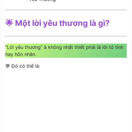
🌟 Một lời yêu thương là gì?
“Lời yêu thương” à không nhất thiết phải là lời tỏ tình
hay hôn nhân.
💬 Đó có thể là: