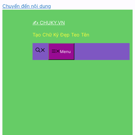
Chuyển đến nội dung
✍ CHUKY.VN
Tạo Chữ Ký Đẹp Teo Tên
Menu