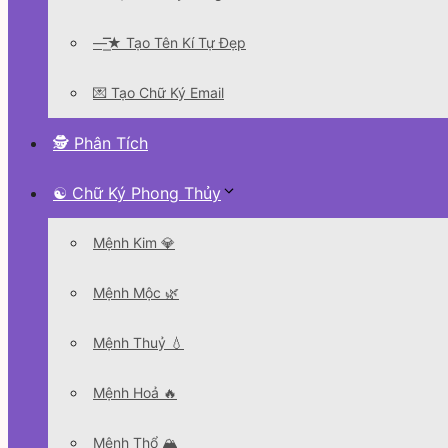
—͟͞͞★ Tạo Tên Kí Tự Đẹp
💌 Tạo Chữ Ký Email
🕵 Phân Tích
☯ Chữ Ký Phong Thủy
Mệnh Kim 💎
Mệnh Mộc 🌿
Mệnh Thuỷ 💧
Mệnh Hoả 🔥
Mệnh Thổ 🏔️