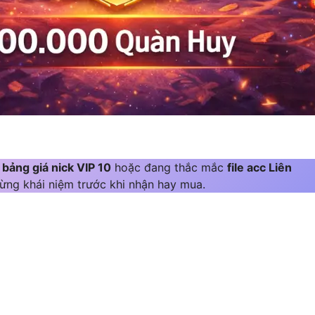
m
bảng giá nick VIP 10
hoặc đang thắc mắc
file acc Liên
 từng khái niệm trước khi nhận hay mua.