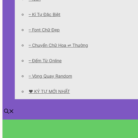
– Kí Tự Đặc Biệt
– Font Chữ Đẹp
– Chuyển Chữ Hoa ⇌ Thường
– Đếm Từ Online
– Vòng Quay Random
❤️ KÝ TỰ MỚI NHẤT