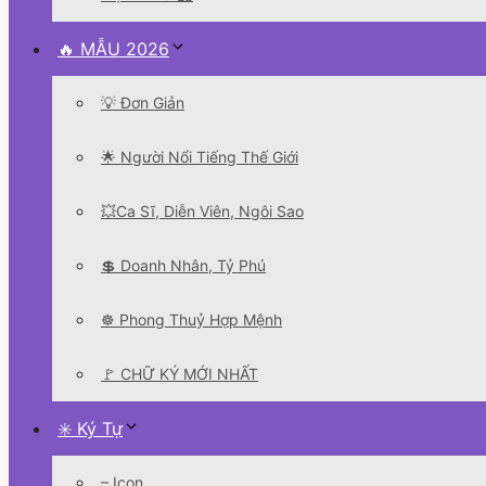
🔥 MẪU 2026
💡 Đơn Giản
🌟 Người Nổi Tiếng Thế Giới
💥Ca Sĩ, Diễn Viên, Ngôi Sao
💲 Doanh Nhân, Tỷ Phú
☸️ Phong Thuỷ Hợp Mệnh
🚩 CHỮ KÝ MỚI NHẤT
✳️ Ký Tự
– Icon