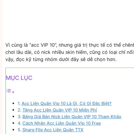
Vì cùng là “acc VIP 10”, nhưng giá trị thực tế có thể chê
chơi lâu dài, có nick nhiều skin hiếm, cũng có loại chỉ 
vậy, đọc kỹ từng nhóm dưới đây sẽ dễ chọn hơn.
MỤC LỤC
Acc Liên Quân Vip 10 Là Gì, Có Gì Đặc Biệt?
Tặng Acc Liên Quân VIP 10 Miễn Phí
Bảng Giá Bán Nick Liên Quân VIP 10 Tham Khảo
Cách Nhận Acc Liên Quân Vip 10 Free
Share File Acc Liên Quân TTX