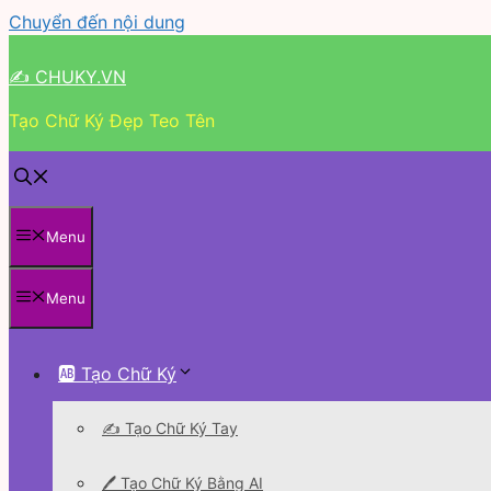
Chuyển đến nội dung
✍ CHUKY.VN
Tạo Chữ Ký Đẹp Teo Tên
Menu
Menu
🆎 Tạo Chữ Ký
✍️ Tạo Chữ Ký Tay
🖊 Tạo Chữ Ký Bằng AI