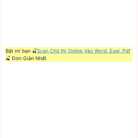
Bật mí bạn 🍒
Scan Chữ Ký Online Vào Word, Exel, Pdf
🍒 Đơn Giản Nhất