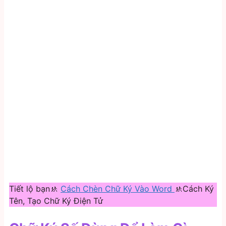
Tiết lộ bạn🚸
Cách Chèn Chữ Ký Vào Word
🚸Cách Ký
Tên, Tạo Chữ Ký Điện Tử