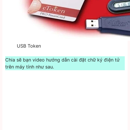
USB Token
Chia sẽ bạn video hướng dẫn cài đặt chữ ký điện tử
trên máy tính như sau.