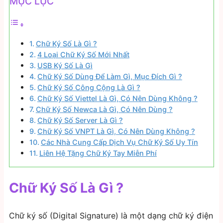
MỤC LỤC
Chữ Ký Số Là Gì ?
4 Loại Chữ Ký Số Mới Nhất
USB Ký Số Là Gì
Chữ Ký Số Dùng Để Làm Gì, Mục Đích Gì ?
Chữ Ký Số Công Cộng Là Gì ?
Chữ Ký Số Viettel Là Gì, Có Nên Dùng Không ?
Chữ Ký Số Newca Là Gì, Có Nên Dùng ?
Chữ Ký Số Server Là Gì ?
Chữ Ký Số VNPT Là Gì, Có Nên Dùng Không ?
Các Nhà Cung Cấp Dịch Vụ Chữ Ký Số Uy Tín
Liên Hệ Tặng Chữ Ký Tay Miễn Phí
Chữ Ký Số Là Gì ?
Chữ ký số (Digital Signature) là một dạng chữ ký điện