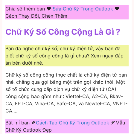
Chia sẽ thêm bạn ❤️️
Sửa Chữ Ký Trong Outlook
❤️️
Cách Thay Đổi, Chèn Thêm
Chữ Ký Số Công Cộng Là Gì ?
Bạn đã nghe chữ ký số, chữ ký điện tử, vậy bạn đã
biết chữ ký số công cộng là gì chưa? Xem ngay đáp
án bên dưới nhé.
Chữ ký số công cộng thực chất là chữ ký điện tử bạn
nhé, chẳng qua gọi bằng một trên gọi khác thôi. Một
số tổ chức cung cấp dịch vụ chữ ký điện tử (CA)
công cộng bao gồm như : Viettel-CA, A2-CA, Bkav-
CA, FPT-CA, Vina-CA, Safe-CA, và Newtel-CA, VNPT-
CA….
Bật mí bạn 🍂
Cách Tạo Chữ Ký Trong Outlook
🍂Mẫu
Chữ Ký Outlook Đẹp