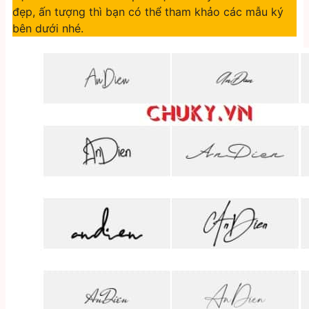
đẹp, ấn tượng thì bạn có thể tham khảo các mẫu ký
bên dưới nhé.