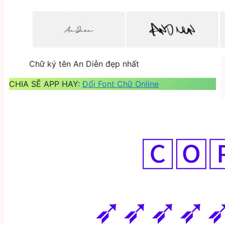
Chữ ký tên An Diễn đẹp nhất
CHIA SẼ APP HAY:
Đổi Font Chữ Online