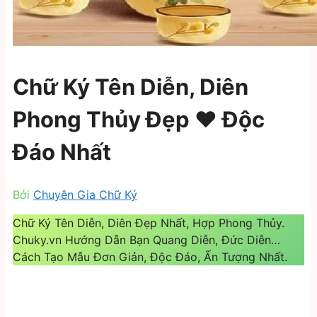
Chữ Ký Tên Diễn, Diên
Phong Thủy Đẹp ❤️️ Độc
Đáo Nhất
Bởi
Chuyên Gia Chữ Ký
Chữ Ký Tên Diễn, Diên Đẹp Nhất, Hợp Phong Thủy.
Chuky.vn Hướng Dẫn Bạn Quang Diễn, Đức Diễn…
Cách Tạo Mẫu Đơn Giản, Độc Đáo, Ấn Tượng Nhất.