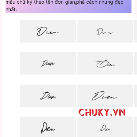
mẫu chữ ký theo tên đơn giản,phá cách nhưng đẹp
nhất.