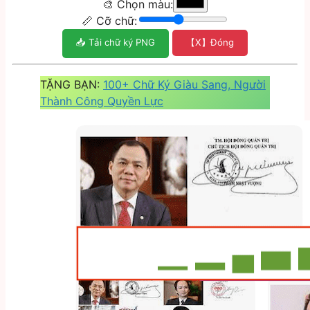
🎨 Chọn màu:
📏 Cỡ chữ:
📥 Tải chữ ký PNG
【X】Đóng
TẶNG BẠN:
100+ Chữ Ký Giàu Sang, Người
Thành Công Quyền Lực