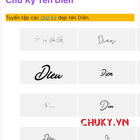
Chữ Ký Tên Diên
Tuyển tập các
chữ ký
đẹp tên Diên.