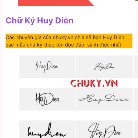
Chữ Ký Huy Diễn
Các chuyên gia của chuky.vn chia sẽ bạn Huy Diễn
các mẫu chữ ký theo tên độc đáo, sành điệu nhất.