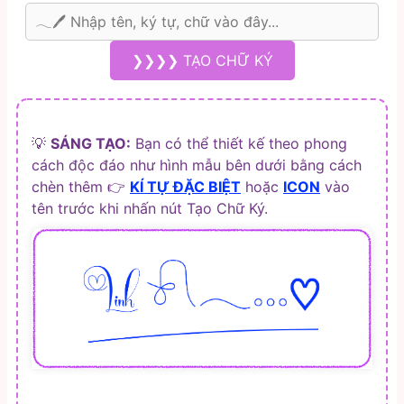
❯❯❯❯ TẠO CHỮ KÝ
💡
SÁNG TẠO:
Bạn có thể thiết kế theo phong
cách độc đáo như hình mẫu bên dưới bằng cách
chèn thêm 👉
KÍ TỰ ĐẶC BIỆT
hoặc
ICON
vào
tên trước khi nhấn nút Tạo Chữ Ký.