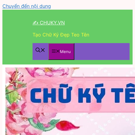
Chuyển đến nội dung
✍ CHUKY.VN
Tạo Chữ Ký Đẹp Teo Tên
Menu