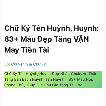
Chữ Ký Tên Huỳnh, Huynh:
83+ Mẫu Đẹp Tăng VẬN
May Tiền Tài
Bởi
Chuyên Gia Chữ Ký
Chữ Ký Tên Huỳnh, Huynh Đẹp Nhất. Chuky.vn Thân
Tặng Bạn Bách Huỳnh, Tấn Huynh… 83+ Mẫu Hợp
Phong Thủy Giúp Gia Chủ Gia Tăng Tài Lộc.