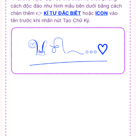
cách độc đáo như hình mẫu bên dưới bằng cách
chèn thêm 👉
KÍ TỰ ĐẶC BIỆT
hoặc
ICON
vào
tên trước khi nhấn nút Tạo Chữ Ký.