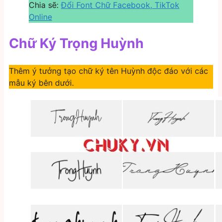
Chia sẽ:
Đổi Font Chữ Facebook, TikTok
Online
Chữ Ký Trọng Huỳnh
Thêm ý tưởng tạo chữ ký tên Huỳnh độc đáo với các
mẫu ký bên dưới.