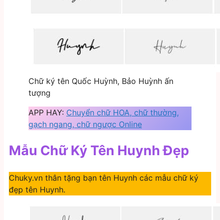
Chữ ký tên Quốc Huỳnh, Bảo Huỳnh ấn
tượng
APP HAY:
Chuyển chữ HOA, chữ thường,
gạch ngang, chữ ngược Online
Mẫu Chữ Ký Tên Huynh Đẹp
Chuky.vn thân tặng bạn tên Huynh các mẫu chữ ký
đẹp tên Huynh.