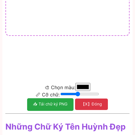
🎨 Chọn màu:
📏 Cỡ chữ:
📥 Tải chữ ký PNG
【X】Đóng
Những Chữ Ký Tên Huỳnh Đẹp