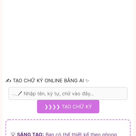
✍️ TẠO CHỮ KÝ ONLINE BẰNG AI ✨
❯❯❯❯ TẠO CHỮ KÝ
💡
SÁNG TẠO:
Bạn có thể thiết kế theo phong