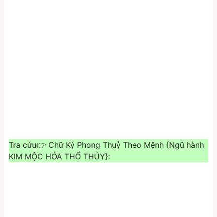
Tra cứu👉 Chữ Ký Phong Thuỷ Theo Mệnh {Ngũ hành
KIM MỘC HỎA THỔ THỦY}: