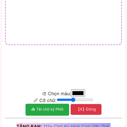
🎨 Chọn màu:
📏 Cỡ chữ:
📥 Tải chữ ký PNG
【X】Đóng
TẶNG BẠN:
111+ Chữ Ký Hình Con Vật, Trái