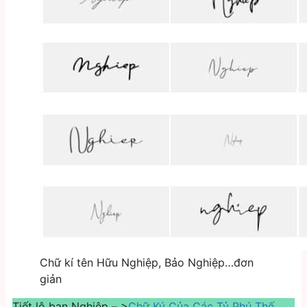
Chữ kí tên Hữu Nghiệp, Bảo Nghiệp…đơn
giản
Tiết lộ bạn Nghiệp – >
Chữ Ký Của Các Tỷ Phú Thế