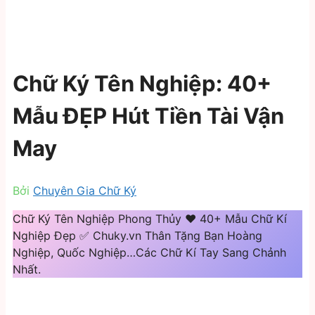
Chữ Ký Tên Nghiệp: 40+
Mẫu ĐẸP Hút Tiền Tài Vận
May
Bởi
Chuyên Gia Chữ Ký
Chữ Ký Tên Nghiệp Phong Thủy ❤️️ 40+ Mẫu Chữ Kí
Nghiệp Đẹp ✅ Chuky.vn Thân Tặng Bạn Hoàng
Nghiệp, Quốc Nghiệp…Các Chữ Kí Tay Sang Chảnh
Nhất.