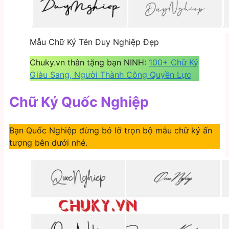
Mẫu Chữ Ký Tên Duy Nghiệp Đẹp
Chuky.vn thân tặng bạn NINH:
100+ Chữ Ký
Giàu Sang, Người Thành Công Quyền Lực
Chữ Ký Quốc Nghiệp
Bạn Quốc Nghiệp đừng bỏ lỡ trọn bộ mẫu chữ ký ấn
tượng bên dưới nhé.