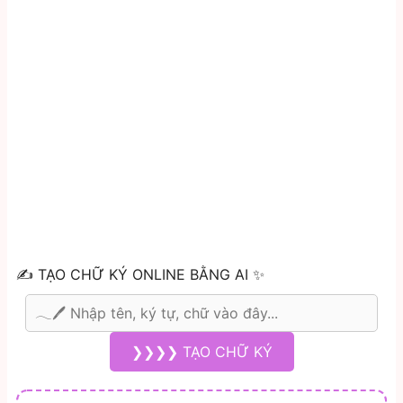
✍️ TẠO CHỮ KÝ ONLINE BẰNG AI ✨
❯❯❯❯ TẠO CHỮ KÝ