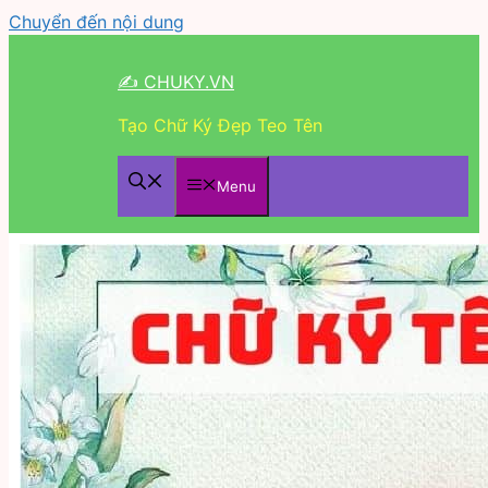
Chuyển đến nội dung
✍ CHUKY.VN
Tạo Chữ Ký Đẹp Teo Tên
Menu