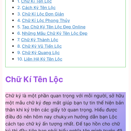
Chữ Kí Tên Lộc
Cách Ký Tên Lộc
Chữ Kí Lộc Đơn Giản
Chữ Kí Lộc Phong Thủy
Tạo Chữ Ký Tên Lộc Đẹp Online
Những Mẫu Chữ Ký Tên Lộc Đẹp
Chữ Ký Thành Lộc
Chữ Ký Vũ Tiến Lộc
Chữ Ký Quang Lộc
Liên Hệ Ký Tên Lộc
Chữ Kí Tên Lộc
Chữ ký là một phần quan trọng với mỗi người, sở hữu
một mẫu chữ ký đẹp mắt giúp bạn tự tin thể hiện bản
thân khi ký trên các giấy tờ quan trọng. Hiểu được
điều đó nên hôm nay chuky.vn hướng dẫn bạn Lộc
cách tạo chữ ký ấn tượng nhất. Để tạo hồn cho chữ
ký thì đầu tiên bạn phải hiểu nghĩa tên mình trước đã