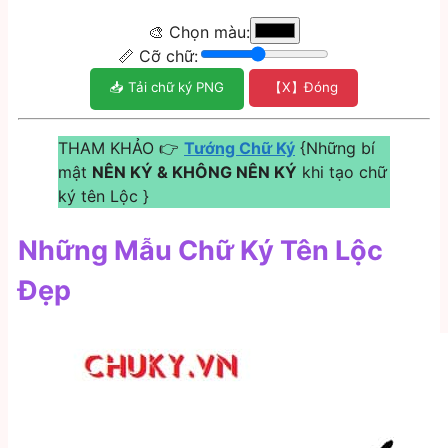
🎨 Chọn màu:
📏 Cỡ chữ:
📥 Tải chữ ký PNG
【X】Đóng
THAM KHẢO 👉
Tướng Chữ Ký
{Những bí
mật
NÊN KÝ & KHÔNG NÊN KÝ
khi tạo chữ
ký tên Lộc }
Những Mẫu Chữ Ký Tên Lộc
Đẹp