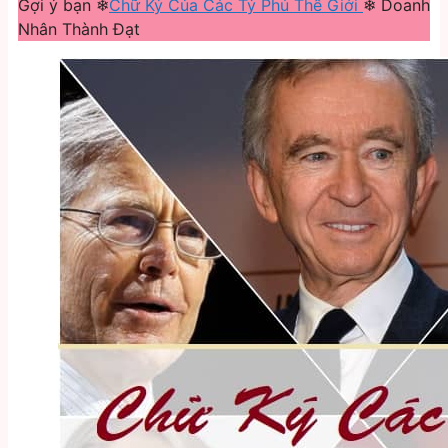
Gợi ý bạn ❄
Chữ Ký Của Các Tỷ Phú Thế Giới
❄ Doanh
Nhân Thành Đạt