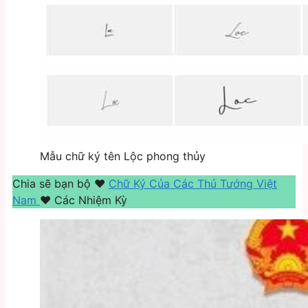
Mẫu chữ ký tên Lộc phong thủy
Chia sẽ bạn bộ ❤️️
Chữ Ký Của Các Thủ Tướng Việt
Nam
❤️️ Các Nhiệm Kỳ