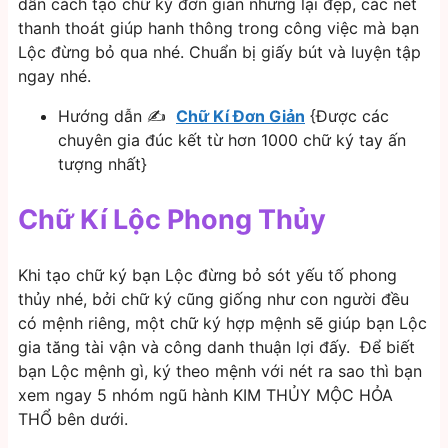
dẫn cách tạo chữ ký đơn giản nhưng lại đẹp, các nét
thanh thoát giúp hanh thông trong công việc mà bạn
Lộc đừng bỏ qua nhé. Chuẩn bị giấy bút và luyện tập
ngay nhé.
Hướng dẫn ✍
Chữ Kí Đơn Giản
{Được các
chuyên gia đúc kết từ hơn 1000 chữ ký tay ấn
tượng nhất}
Chữ Kí Lộc Phong Thủy
Khi tạo chữ ký bạn Lộc đừng bỏ sót yếu tố phong
thủy nhé, bởi chữ ký cũng giống như con người đều
có mệnh riêng, một chữ ký hợp mệnh sẽ giúp bạn Lộc
gia tăng tài vận và công danh thuận lợi đấy. Để biết
bạn Lộc mệnh gì, ký theo mệnh với nét ra sao thì bạn
xem ngay 5 nhóm ngũ hành KIM THỦY MỘC HỎA
THỔ bên dưới.