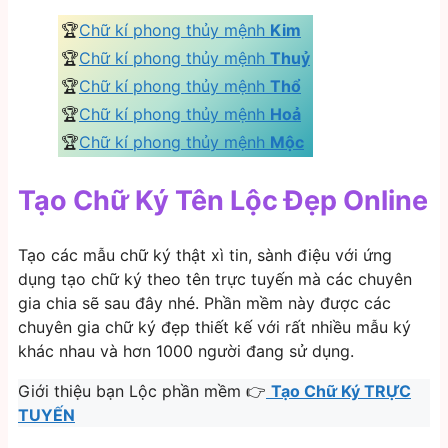
🏆
Chữ kí phong thủy mệnh
Kim
🏆
Chữ kí phong thủy mệnh
Thuỷ
🏆
Chữ kí phong thủy mệnh
Thổ
🏆
Chữ kí phong thủy mệnh
Hoả
🏆
Chữ kí phong thủy mệnh
Mộc
Tạo Chữ Ký Tên Lộc Đẹp Online
Tạo các mẫu chữ ký thật xì tin, sành điệu với ứng
dụng tạo chữ ký theo tên trực tuyến mà các chuyên
gia chia sẽ sau đây nhé. Phần mềm này được các
chuyên gia chữ ký đẹp thiết kế với rất nhiều mẫu ký
khác nhau và hơn 1000 người đang sử dụng.
Giới thiệu bạn Lộc phần mềm 👉
Tạo Chữ Ký TRỰC
TUYẾN