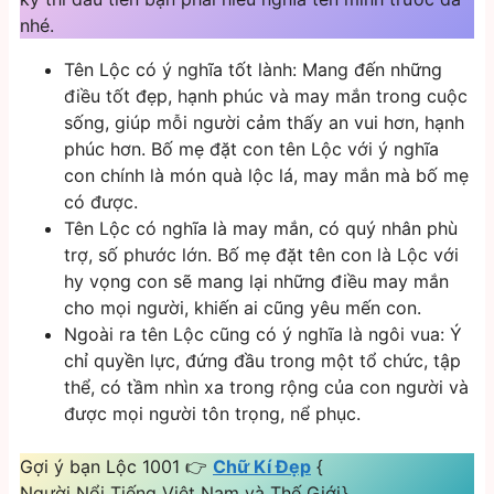
nhé.
Tên Lộc có ý nghĩa tốt lành: Mang đến những
điều tốt đẹp, hạnh phúc và may mắn trong cuộc
sống, giúp mỗi người cảm thấy an vui hơn, hạnh
phúc hơn. Bố mẹ đặt con tên Lộc với ý nghĩa
con chính là món quà lộc lá, may mắn mà bố mẹ
có được.
Tên Lộc có nghĩa là may mắn, có quý nhân phù
trợ, số phước lớn. Bố mẹ đặt tên con là Lộc với
hy vọng con sẽ mang lại những điều may mắn
cho mọi người, khiến ai cũng yêu mến con.
Ngoài ra tên Lộc cũng có ý nghĩa là ngôi vua: Ý
chỉ quyền lực, đứng đầu trong một tổ chức, tập
thể, có tầm nhìn xa trong rộng của con người và
được mọi người tôn trọng, nể phục.
Gợi ý bạn Lộc 1001 👉
Chữ Kí Đẹp
{
Người Nổi Tiếng Việt Nam và Thế Giới}