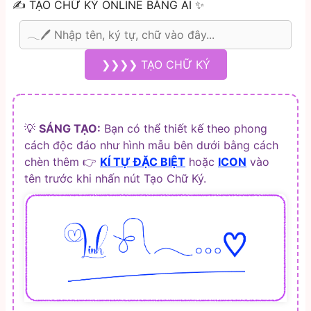
✍️ TẠO CHỮ KÝ ONLINE BẰNG AI ✨
❯❯❯❯ TẠO CHỮ KÝ
💡
SÁNG TẠO:
Bạn có thể thiết kế theo phong
cách độc đáo như hình mẫu bên dưới bằng cách
chèn thêm 👉
KÍ TỰ ĐẶC BIỆT
hoặc
ICON
vào
tên trước khi nhấn nút Tạo Chữ Ký.