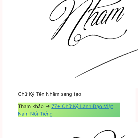
Chữ Ký Tên Nhâm sáng tạo
Tham khảo ->
77+ Chữ Ký Lãnh Đạo Việt
Nam Nổi Tiếng