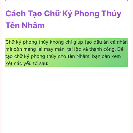
Cách Tạo Chữ Ký Phong Thủy
Tên Nhâm
Chữ ký phong thủy không chỉ giúp tạo dấu ấn cá nhân
mà còn mang lại may mắn, tài lộc và thành công. Để
tạo chữ ký phong thủy cho tên Nhâm, bạn cần xem
xét các yếu tố sau: