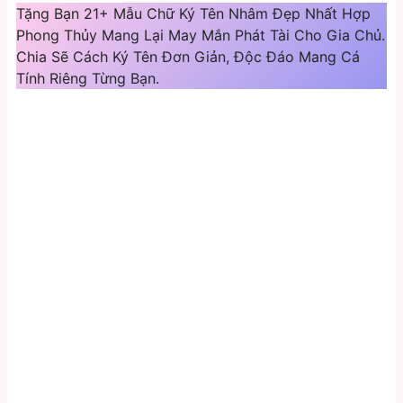
Tặng Bạn 21+ Mẫu Chữ Ký Tên Nhâm Đẹp Nhất Hợp
Phong Thủy Mang Lại May Mắn Phát Tài Cho Gia Chủ.
Chia Sẽ Cách Ký Tên Đơn Giản, Độc Đáo Mang Cá
Tính Riêng Từng Bạn.