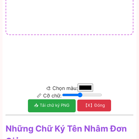
🎨 Chọn màu:
📏 Cỡ chữ:
📥 Tải chữ ký PNG
【X】Đóng
Những Chữ Ký Tên Nhâm Đơn