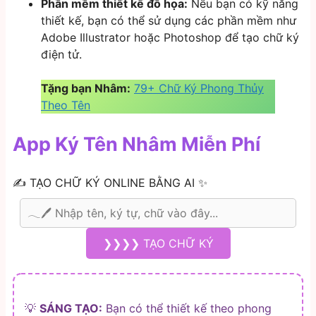
Phần mềm thiết kế đồ họa:
Nếu bạn có kỹ năng
thiết kế, bạn có thể sử dụng các phần mềm như
Adobe Illustrator hoặc Photoshop để tạo chữ ký
điện tử.
Tặng bạn Nhâm:
79+ Chữ Ký Phong Thủy
Theo Tên
App Ký Tên Nhâm Miễn Phí
✍️ TẠO CHỮ KÝ ONLINE BẰNG AI ✨
❯❯❯❯ TẠO CHỮ KÝ
💡
SÁNG TẠO:
Bạn có thể thiết kế theo phong