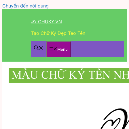
Chuyển đến nội dung
✍ CHUKY.VN
Tạo Chữ Ký Đẹp Teo Tên
Menu