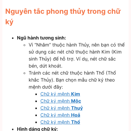
Nguyên tắc phong thủy trong chữ
ký
Ngũ hành tương sinh:
Vì “Nhâm” thuộc hành Thủy, nên bạn có thể
sử dụng các nét chữ thuộc hành Kim (Kim
sinh Thủy) để hỗ trợ. Ví dụ, nét chữ sắc
bén, dứt khoát.
Tránh các nét chữ thuộc hành Thổ (Thổ
khắc Thủy). Bạn chọn mẫu chữ ký theo
mệnh dưới đây:
Chữ ký mệnh
Kim
Chữ ký mệnh
Mộc
Chữ ký mệnh
Thuỷ
Chữ ký mệnh
Hoả
Chữ ký mệnh
Thổ
Hình dáng chữ ký: