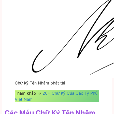
Chữ Ký Tên Nhâm phát tài
Tham khảo ->
20+ Chữ Ký Của Các Tỷ Phú
Việt Nam
Các Mẫu Chữ Ký Tên Nhâm