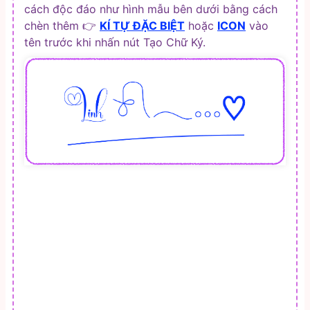
cách độc đáo như hình mẫu bên dưới bằng cách
chèn thêm 👉
KÍ TỰ ĐẶC BIỆT
hoặc
ICON
vào
tên trước khi nhấn nút Tạo Chữ Ký.