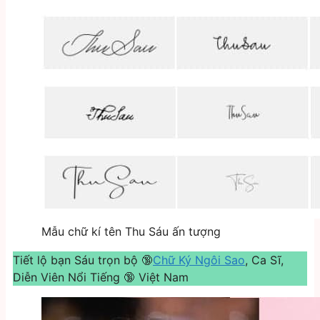
Mẫu chữ kí tên Thu Sáu ấn tượng
Tiết lộ bạn Sáu trọn bộ 🔞
Chữ Ký Ngôi Sao
, Ca Sĩ,
Diễn Viên Nổi Tiếng 🔞 Việt Nam