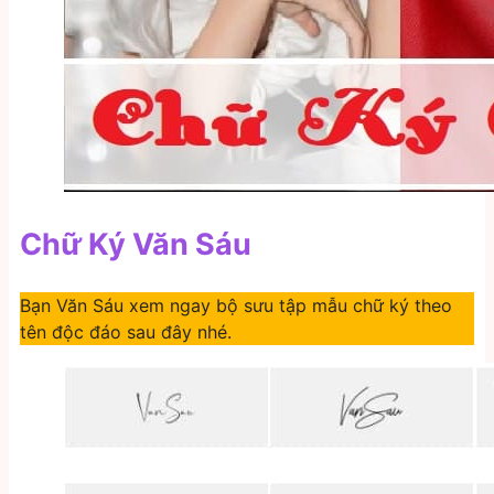
Chữ Ký Văn Sáu
Bạn Văn Sáu xem ngay bộ sưu tập mẫu chữ ký theo
tên độc đáo sau đây nhé.