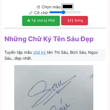
🎨 Chọn màu:
📏 Cỡ chữ:
📥 Tải chữ ký PNG
【X】Đóng
Những Chữ Ký Tên Sáu Đẹp
Tuyển tập mẫu
chữ ký
tên Thị Sáu, Bích Sáu, Ngọc
Sáu…đẹp nhất.