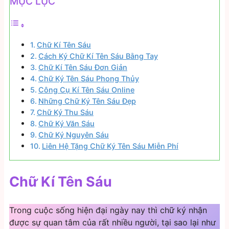
MỤC LỤC
Chữ Kí Tên Sáu
Cách Ký Chữ Kí Tên Sáu Bằng Tay
Chữ Kí Tên Sáu Đơn Giản
Chữ Ký Tên Sáu Phong Thủy
Công Cụ Kí Tên Sáu Online
Những Chữ Ký Tên Sáu Đẹp
Chữ Ký Thu Sáu
Chữ Ký Văn Sáu
Chữ Ký Nguyên Sáu
Liên Hệ Tặng Chữ Ký Tên Sáu Miễn Phí
Chữ Kí Tên Sáu
Trong cuộc sống hiện đại ngày nay thì chữ ký nhận
được sự quan tâm của rất nhiều người, tại sao lại như