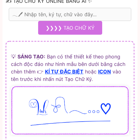
✍️ TẠO CHỮ KÝ ONLINE BẰNG AI ✨
❯❯❯❯ TẠO CHỮ KÝ
💡
SÁNG TẠO:
Bạn có thể thiết kế theo phong
cách độc đáo như hình mẫu bên dưới bằng cách
chèn thêm 👉
KÍ TỰ ĐẶC BIỆT
hoặc
ICON
vào
tên trước khi nhấn nút Tạo Chữ Ký.