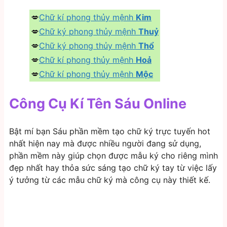
️💋
Chữ kí phong thủy mệnh
Kim
️💋
Chữ ký phong thủy mệnh
Thuỷ
💋
Chữ ký phong thủy mệnh
Thổ
️💋
Chữ kí phong thủy mệnh
Hoả
💋
Chữ kí phong thủy mệnh
Mộc
Công Cụ Kí Tên Sáu Online
Bật mí bạn Sáu phần mềm tạo chữ ký trực tuyến hot
nhất hiện nay mà được nhiều người đang sử dụng,
phần mềm này giúp chọn được mẫu ký cho riêng mình
đẹp nhất hay thỏa sức sáng tạo chữ ký tay từ việc lấy
ý tưởng từ các mẫu chữ ký mà công cụ này thiết kế.