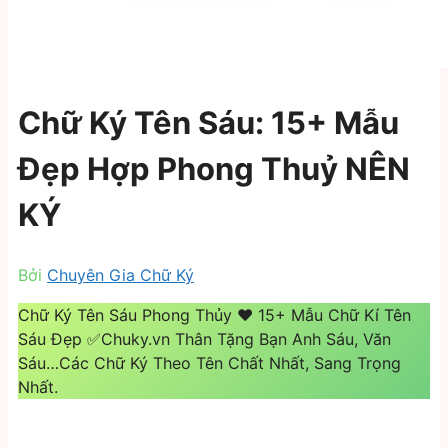
Chữ Ký Tên Sáu: 15+ Mẫu
Đẹp Hợp Phong Thuỷ NÊN
KÝ
Bởi
Chuyên Gia Chữ Ký
Chữ Ký Tên Sáu Phong Thủy ❤️️ 15+ Mẫu Chữ Kí Tên
Sáu Đẹp ✅Chuky.vn Thân Tặng Bạn Anh Sáu, Văn
Sáu…Các Chữ Ký Theo Tên Chất Nhất, Sang Trọng
Nhất.