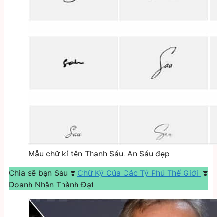
Mẫu chữ kí tên Thanh Sáu, An Sáu đẹp
Chia sẽ bạn Sáu ❣️
Chữ Ký Của Các Tỷ Phú Thế Giới
❣️
Doanh Nhân Thành Đạt