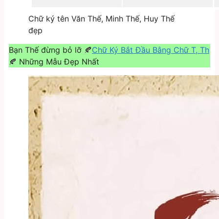
Chữ ký tên Văn Thế, Minh Thế, Huy Thế
đẹp
Bạn Thế đừng bỏ lỡ 🍂
Chữ Ký Bắt Đầu Bằng Chữ T, Th
🍂 Những Mẫu Đẹp Nhất