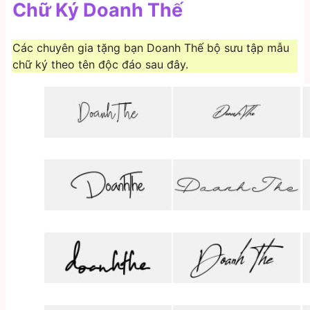
Chữ Ký Doanh Thế
Các chuyên gia tặng bạn Doanh Thế bộ sưu tập mẫu
chữ ký theo tên độc đáo sau đây.