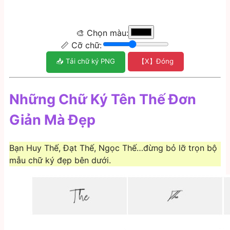
🎨 Chọn màu:
📏 Cỡ chữ:
📥 Tải chữ ký PNG
【X】Đóng
Những Chữ Ký Tên Thế Đơn
Giản Mà Đẹp
Bạn Huy Thế, Đạt Thế, Ngọc Thế…đừng bỏ lỡ trọn bộ
mẫu chữ ký đẹp bên dưới.