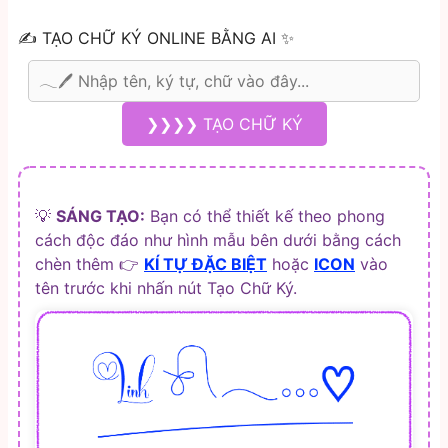
✍️ TẠO CHỮ KÝ ONLINE BẰNG AI ✨
❯❯❯❯ TẠO CHỮ KÝ
💡
SÁNG TẠO:
Bạn có thể thiết kế theo phong
cách độc đáo như hình mẫu bên dưới bằng cách
chèn thêm 👉
KÍ TỰ ĐẶC BIỆT
hoặc
ICON
vào
tên trước khi nhấn nút Tạo Chữ Ký.