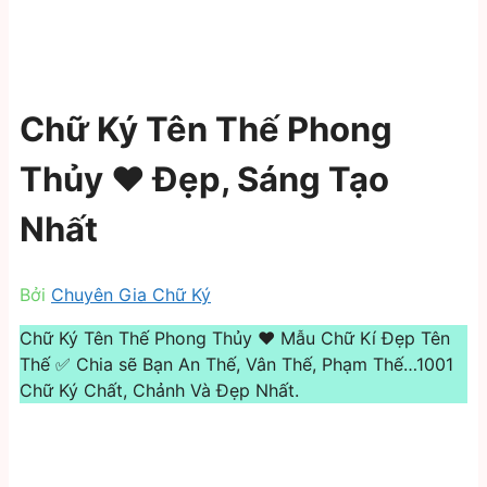
Chữ Ký Tên Thế Phong
Thủy ❤️️ Đẹp, Sáng Tạo
Nhất
Bởi
Chuyên Gia Chữ Ký
Chữ Ký Tên Thế Phong Thủy ❤️️ Mẫu Chữ Kí Đẹp Tên
Thế ✅ Chia sẽ Bạn An Thế, Vân Thế, Phạm Thế…1001
Chữ Ký Chất, Chảnh Và Đẹp Nhất.