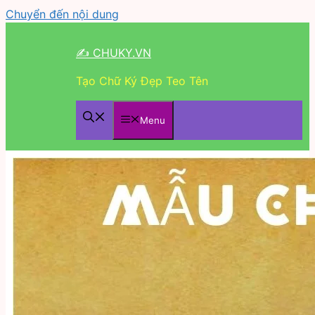
Chuyển đến nội dung
✍ CHUKY.VN
Tạo Chữ Ký Đẹp Teo Tên
Menu