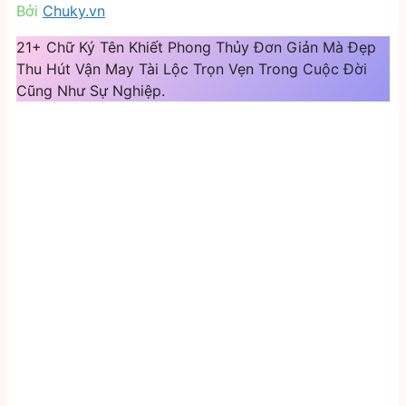
Bởi
Chuky.vn
21+ Chữ Ký Tên Khiết Phong Thủy Đơn Giản Mà Đẹp
Thu Hút Vận May Tài Lộc Trọn Vẹn Trong Cuộc Đời
Cũng Như Sự Nghiệp.