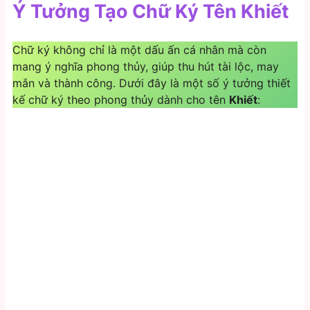
Ý Tưởng Tạo Chữ Ký Tên Khiết
Chữ ký không chỉ là một dấu ấn cá nhân mà còn
mang ý nghĩa phong thủy, giúp thu hút tài lộc, may
mắn và thành công. Dưới đây là một số ý tưởng thiết
kế chữ ký theo phong thủy dành cho tên
Khiết
: