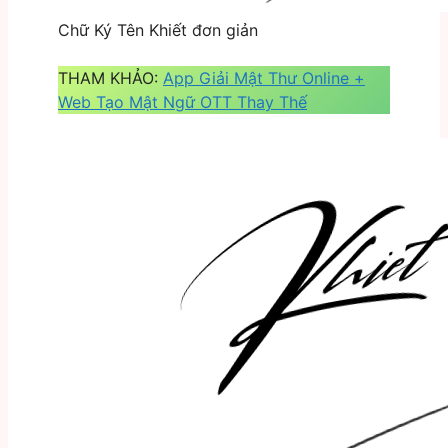
Chữ Ký Tên Khiết đơn giản
THAM KHẢO:
App Giải Mật Thư Online +
Web Tạo Mật Ngữ OTT Thay Thế