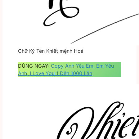
Chữ Ký Tên Khiết mệnh Hoả
DÙNG NGAY:
Copy Anh Yêu Em, Em Yêu
Anh, I Love You 1 Đến 1000 Lần