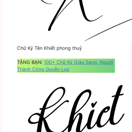
Chữ Ký Tên Khiết phong thuỷ
TẶNG BẠN:
100+ Chữ Ký Giàu Sang, Người
Thành Công Quyền Lực