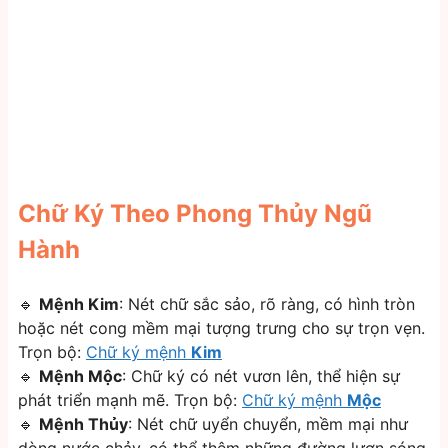
Chữ Ký Theo Phong Thủy Ngũ
Hành
🔹
Mệnh Kim
: Nét chữ sắc sảo, rõ ràng, có hình tròn
hoặc nét cong mềm mại tượng trưng cho sự trọn vẹn.
Trọn bộ:
Chữ ký mệnh
Kim
🔹
Mệnh Mộc
: Chữ ký có nét vươn lên, thể hiện sự
phát triển mạnh mẽ. Trọn bộ:
Chữ ký mệnh
Mộc
🔹
Mệnh Thủy
: Nét chữ uyển chuyển, mềm mại như
dòng nước chảy, có thể thêm những đường lượn sóng.