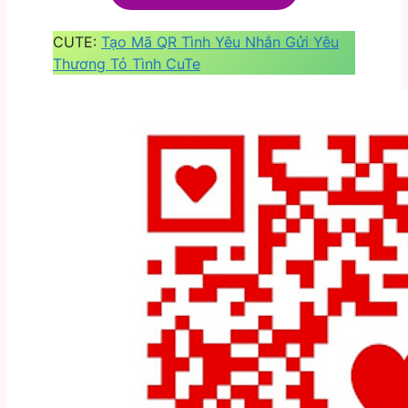
CUTE:
Tạo Mã QR Tình Yêu Nhắn Gửi Yêu
Thương Tỏ Tình CuTe