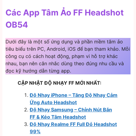
Các App Tâm Ảo FF Headshot
OB54
Dưới đây là một số ứng dụng và phần mềm tâm ảo
tiêu biểu trên PC, Android, iOS để bạn tham khảo. Mỗi
công cụ có cách hoạt động, phạm vi hỗ trợ khác
nhau, bạn nên cân nhắc dùng theo đúng nhu cầu và
đọc kỹ hướng dẫn từng app.
CẬP NHẬT ĐỘ NHẠY FF MỚI NHẤT:
Độ Nhạy iPhone – Tăng Độ Nhạy Cảm
Ứng Auto Headshot
Độ Nhạy Samsung – Chỉnh Nút Bắn
FF & Kéo Tâm Headshot
Độ Nhạy Realme FF Full Đỏ Headshot
99%