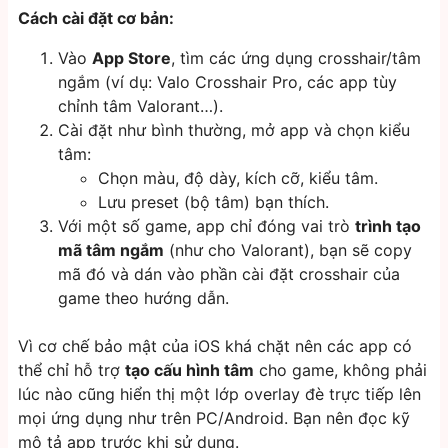
Cách cài đặt cơ bản:
Vào
App Store
, tìm các ứng dụng crosshair/tâm
ngắm (ví dụ: Valo Crosshair Pro, các app tùy
chỉnh tâm Valorant…).
Cài đặt như bình thường, mở app và chọn kiểu
tâm:
Chọn màu, độ dày, kích cỡ, kiểu tâm.
Lưu preset (bộ tâm) bạn thích.
Với một số game, app chỉ đóng vai trò
trình tạo
mã tâm ngắm
(như cho Valorant), bạn sẽ copy
mã đó và dán vào phần cài đặt crosshair của
game theo hướng dẫn.
Vì cơ chế bảo mật của iOS khá chặt nên các app có
thể chỉ hỗ trợ
tạo cấu hình tâm
cho game, không phải
lúc nào cũng hiển thị một lớp overlay đè trực tiếp lên
mọi ứng dụng như trên PC/Android. Bạn nên đọc kỹ
mô tả app trước khi sử dụng.