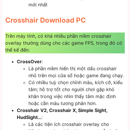
mới nhất
Crosshair Download PC
Trên máy tính, có khá nhiều phần mềm crosshair
overlay thường dùng cho các game FPS, trong đó có
thể kể đến:
CrossOver
:
Là phần mềm hiển thị một dấu crosshair
nhỏ trên mọi cửa sổ hoặc game đang chạy.
Có nhiều tuỳ chọn chỉnh màu, kích cỡ, kiểu
tâm; hỗ trợ tốt cho người chơi gặp khó
khăn trong việc nhìn thấy tâm mặc định
hoặc cần màu tương phản hơn.
Crosshair V2, Crosshair X, Simple Sight,
HudSight…
:
Là các tiện ích crosshair overlay cho