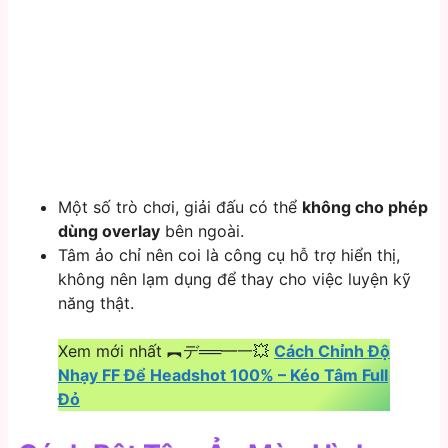
Một số trò chơi, giải đấu có thể
không cho phép
dùng overlay
bên ngoài.
Tâm ảo chỉ nên coi là công cụ hỗ trợ hiển thị,
không nên lạm dụng để thay cho việc luyện kỹ
năng thật.
Xem mới nhất ︻デ══━一💥
Cách Chỉnh Độ
Nhạy FF Để Headshot 100% – Kéo Tâm Full
Đỏ