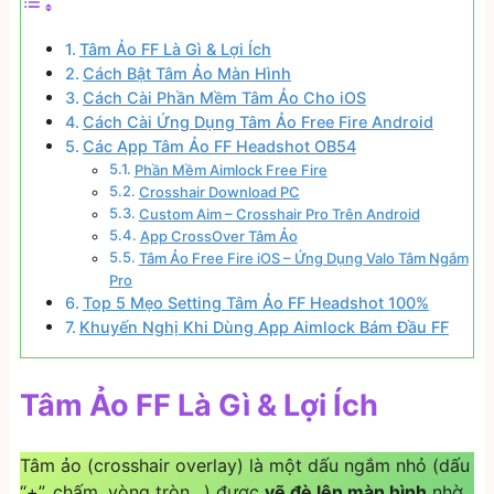
Tâm Ảo FF Là Gì & Lợi Ích
Cách Bật Tâm Ảo Màn Hình
Cách Cài Phần Mềm Tâm Ảo Cho iOS
Cách Cài Ứng Dụng Tâm Ảo Free Fire Android
Các App Tâm Ảo FF Headshot OB54
Phần Mềm Aimlock Free Fire
Crosshair Download PC
Custom Aim – Crosshair Pro Trên Android
App CrossOver Tâm Ảo
Tâm Ảo Free Fire iOS – Ứng Dụng Valo Tâm Ngắm
Pro
Top 5 Mẹo Setting Tâm Ảo FF Headshot 100%
Khuyến Nghị Khi Dùng App Aimlock Bám Đầu FF
Tâm Ảo FF Là Gì & Lợi Ích
Tâm ảo (crosshair overlay) là một dấu ngắm nhỏ (dấu
“+”, chấm, vòng tròn…) được
vẽ đè lên màn hình
nhờ