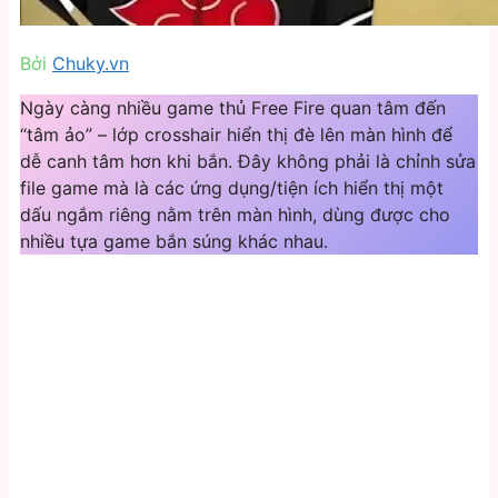
Bởi
Chuky.vn
Ngày càng nhiều game thủ Free Fire quan tâm đến
“tâm ảo” – lớp crosshair hiển thị đè lên màn hình để
dễ canh tâm hơn khi bắn. Đây không phải là chỉnh sửa
file game mà là các ứng dụng/tiện ích hiển thị một
dấu ngắm riêng nằm trên màn hình, dùng được cho
nhiều tựa game bắn súng khác nhau.