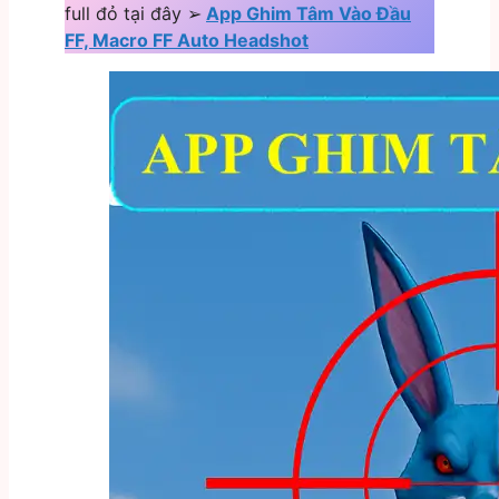
full đỏ tại đây ➢
App Ghim Tâm Vào Đầu
FF, Macro FF Auto Headshot