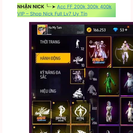
NHẬN NICK
╰┈➤
Acc FF 200k 300k 400k
VIP – Shop Nick Full Lv7 Uy Tín