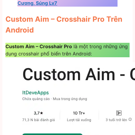
Cương, Súng Lv7
Custom Aim – Crosshair Pro Trên
Android
Custom Aim – Crosshair Pro
là một trong những ứng
dụng crosshair phổ biến trên Android: