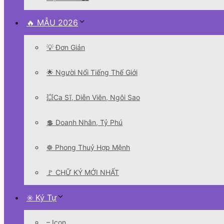
🔥 MẪU 2026
💡 Đơn Giản
🌟 Người Nổi Tiếng Thế Giới
💥Ca Sĩ, Diễn Viên, Ngôi Sao
💲 Doanh Nhân, Tỷ Phú
☸️ Phong Thuỷ Hợp Mệnh
🚩 CHỮ KÝ MỚI NHẤT
✳️ Ký Tự
– Icon