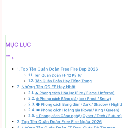
MỤC LỤC
Top Tên Quân Đoàn Free Fire Đẹp 2026
Tên Quân Đoàn FF 12 Ký Tự
Tên Quân Đoàn Hay Tiếng Trung
Những Tên QĐ FF Hay Nhất
🔥 Phong cách Hỏa lực (Fire / Flame / Inferno)
❄️ Phong cách Băng giá (Ice / Frost / Snow)
🌑 Phong cách Bóng đêm (Dark / Shadow / Night)
👑 Phong cách Hoàng gia (Royal / King / Queen)
⚡ Phong cách Công nghệ (Cyber / Tech / Future)
Top Tên Quân Đoàn Free Fire Ngầu 2026
Những Tên Quân Đoàn FF Đẹp, Cute Dễ Thương