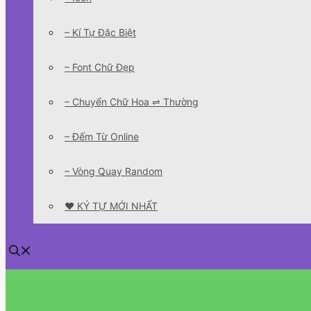
– Kí Tự Đặc Biệt
– Font Chữ Đẹp
– Chuyển Chữ Hoa ⇌ Thường
– Đếm Từ Online
– Vòng Quay Random
❤️ KÝ TỰ MỚI NHẤT