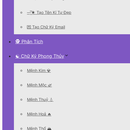
—͟͞͞★ Tạo Tên Kí Tự Đẹp
💌 Tạo Chữ Ký Email
🕵 Phân Tích
☯ Chữ Ký Phong Thủy
Mệnh Kim 💎
Mệnh Mộc 🌿
Mệnh Thuỷ 💧
Mệnh Hoả 🔥
Mệnh Thổ 🏔️