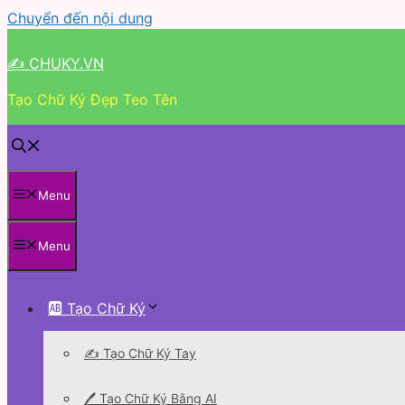
Chuyển đến nội dung
✍ CHUKY.VN
Tạo Chữ Ký Đẹp Teo Tên
Menu
Menu
🆎 Tạo Chữ Ký
✍️ Tạo Chữ Ký Tay
🖊 Tạo Chữ Ký Bằng AI