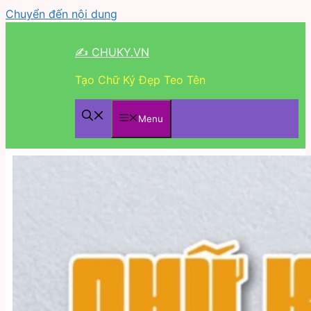
Chuyển đến nội dung
✍ CHUKY.VN
Tạo Chữ Ký Đẹp Teo Tên
Menu