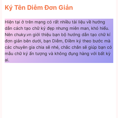
Ký Tên Diễm Đơn Giản
Hiện tại ở trên mạng có rất nhiều tài liệu về hướng
dẫn cách tạo chữ ký đẹp nhưng miên man, khó hiểu.
Nên chuky.vn giới thiệu bạn bộ hướng dẫn tạo chữ kí
đơn giản bên dưới, bạn Diễm, Điềm ký theo bước mà
các chuyên gia chia sẽ nhé, chắc chắn sẽ giúp bạn có
mẫu chữ ký ấn tượng và không đụng hàng với bất kỳ
ai.