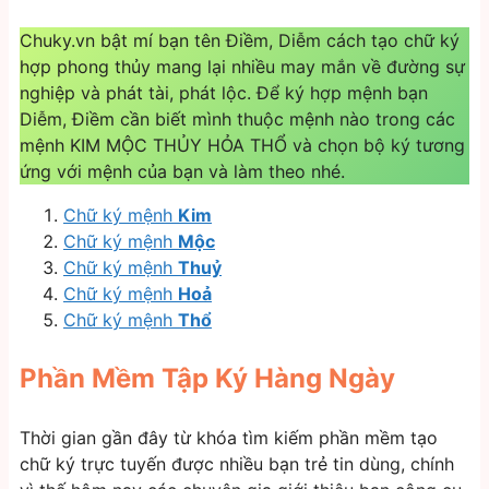
Chuky.vn bật mí bạn tên Điềm, Diễm cách tạo chữ ký
hợp phong thủy mang lại nhiều may mắn về đường sự
nghiệp và phát tài, phát lộc. Để ký hợp mệnh bạn
Diễm, Điềm cần biết mình thuộc mệnh nào trong các
mệnh KIM MỘC THỦY HỎA THỔ và chọn bộ ký tương
ứng với mệnh của bạn và làm theo nhé.
Chữ ký mệnh
Kim
Chữ ký mệnh
Mộc
Chữ ký mệnh
Thuỷ
Chữ ký mệnh
Hoả
Chữ ký mệnh
Thổ
Phần Mềm Tập Ký Hàng Ngày
Thời gian gần đây từ khóa tìm kiếm phần mềm tạo
chữ ký trực tuyến được nhiều bạn trẻ tin dùng, chính