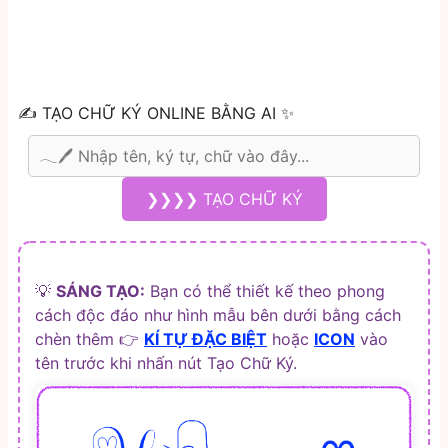
✍️ TẠO CHỮ KÝ ONLINE BẰNG AI ✨
❯❯❯❯ TẠO CHỮ KÝ
💡
SÁNG TẠO:
Bạn có thể thiết kế theo phong
cách độc đáo như hình mẫu bên dưới bằng cách
chèn thêm 👉
KÍ TỰ ĐẶC BIỆT
hoặc
ICON
vào
tên trước khi nhấn nút Tạo Chữ Ký.