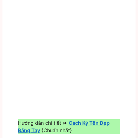
Hướng dẫn chi tiết ⏩
Cách Ký Tên Đẹp
Bằng Tay
{Chuẩn nhất}