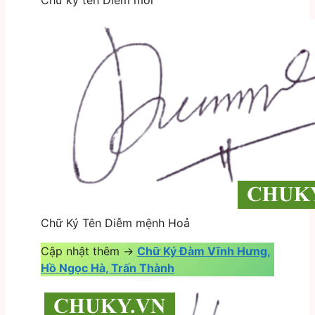
Chữ ký tên Diễm mới
Chữ Ký Tên Diễm mệnh Hoả
Cập nhật thêm ->
Chữ Ký Đàm Vĩnh Hưng,
Hồ Ngọc Hà, Trấn Thành