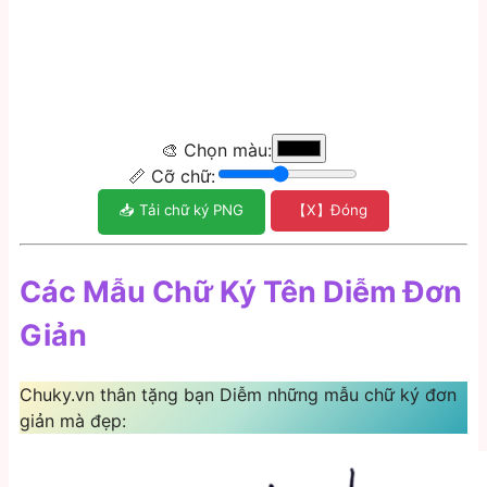
🎨 Chọn màu:
📏 Cỡ chữ:
📥 Tải chữ ký PNG
【X】Đóng
Các Mẫu Chữ Ký Tên Diễm Đơn
Giản
Chuky.vn thân tặng bạn Diễm những mẫu chữ ký đơn
giản mà đẹp: