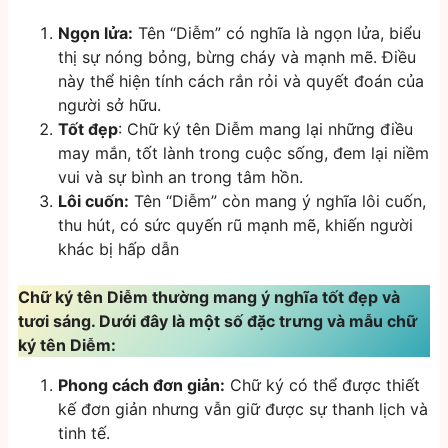
Ngọn lửa:
Tên “Diễm” có nghĩa là ngọn lửa, biểu
thị sự nóng bỏng, bừng cháy và mạnh mẽ. Điều
này thể hiện tính cách rắn rỏi và quyết đoán của
người sở hữu.
Tốt đẹp
: Chữ ký tên Diễm mang lại những điều
may mắn, tốt lành trong cuộc sống, đem lại niềm
vui và sự bình an trong tâm hồn.
Lôi cuốn:
Tên “Diễm” còn mang ý nghĩa lôi cuốn,
thu hút, có sức quyến rũ mạnh mẽ, khiến người
khác bị hấp dẫn
Chữ ký tên Diễm thường mang ý nghĩa tốt đẹp và
tươi sáng. Dưới đây là một số đặc trưng và mẫu chữ
ký tên Diễm:
Phong cách đơn giản:
Chữ ký có thể được thiết
kế đơn giản nhưng vẫn giữ được sự thanh lịch và
tinh tế.