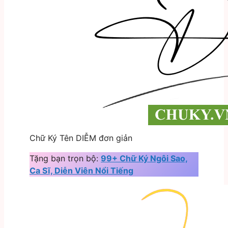
Chữ Ký Tên DIỄM đơn giản
Tặng bạn trọn bộ:
99+ Chữ Ký Ngôi Sao,
Ca Sĩ, Diễn Viên Nổi Tiếng