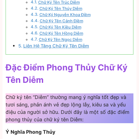
Chữ Ký Tên Trúc Diễm
Chữ Ký Tên Thúy Diễm
Chữ Ký Nguyễn Khoa Điềm
Chữ Ký Tên Cảnh Điềm
Chữ Ký Tên Kiều Diễm
Chữ Ký Tên Hồng Diễm
Chữ Ký Tên Ngọc Diễm
Liên Hệ Tặng Chữ Ký Tên Diễm
Đặc Điểm Phong Thủy Chữ Ký
Tên Diễm
Chữ ký tên “Diễm” thường mang ý nghĩa tốt đẹp và
tươi sáng, phản ánh vẻ đẹp lộng lẫy, kiêu sa và yểu
điệu của người sở hữu. Dưới đây là một số đặc điểm
phong thủy của chữ ký tên Diễm:
Ý Nghĩa Phong Thủy