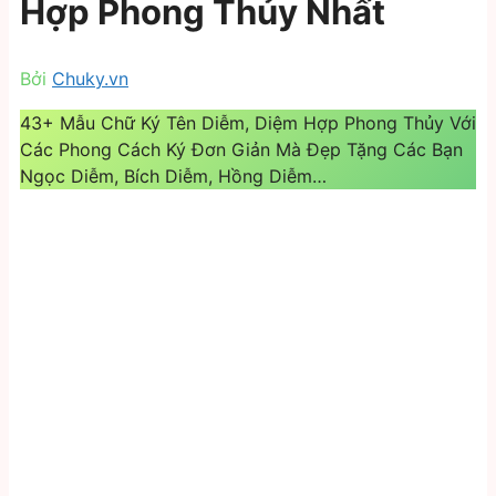
Hợp Phong Thủy Nhất
Bởi
Chuky.vn
43+ Mẫu Chữ Ký Tên Diễm, Diệm Hợp Phong Thủy Với
Các Phong Cách Ký Đơn Giản Mà Đẹp Tặng Các Bạn
Ngọc Diễm, Bích Diễm, Hồng Diễm…