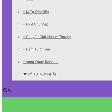
– Kí Tự Đặc Biệt
– Font Chữ Đẹp
– Chuyển Chữ Hoa ⇌ Thường
– Đếm Từ Online
– Vòng Quay Random
❤️ KÝ TỰ MỚI NHẤT