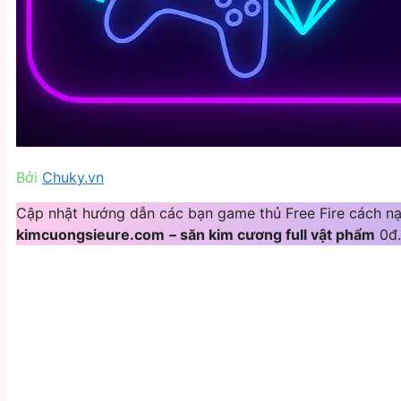
Bởi
Chuky.vn
Cập nhật hướng dẫn các bạn game thủ Free Fire cách n
kimcuongsieure.com
– săn kim cương full vật phẩm
0đ.