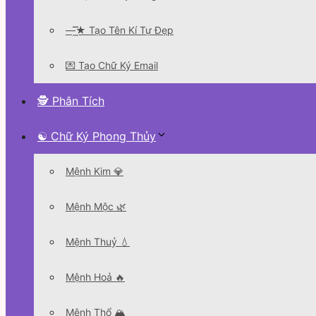
—͟͞͞★ Tạo Tên Kí Tự Đẹp
💌 Tạo Chữ Ký Email
🕵 Phân Tích
☯ Chữ Ký Phong Thủy
Mệnh Kim 💎
Mệnh Mộc 🌿
Mệnh Thuỷ 💧
Mệnh Hoả 🔥
Mệnh Thổ 🏔️