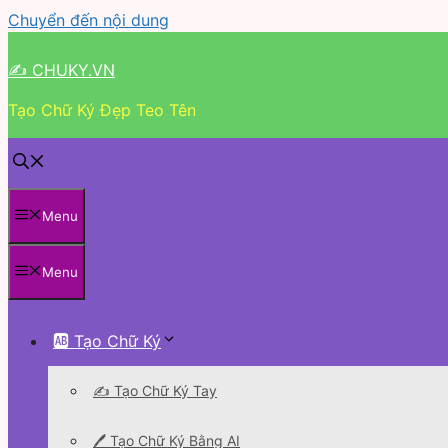
Chuyển đến nội dung
✍ CHUKY.VN
Tạo Chữ Ký Đẹp Teo Tên
Menu
Menu
🆎 Tạo Chữ Ký
✍️ Tạo Chữ Ký Tay
🖊 Tạo Chữ Ký Bằng AI