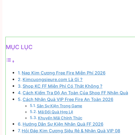
MỤC LỤC
Nạp Kim Cương Free Fire Miễn Phí 2026
Kimcuongsieure.com Là Gì ?
Shop KC FF Miễn Phí Có Thật Không ?
Cách Kiểm Tra Độ An Toàn Của Shop FF Nhận Quà
Cách Nhận Quà VIP Free Fire An Toàn 2026
Săn Sự Kiện Trong Game
Mã Đổi Quà Hợp Lệ
Khuyến Mãi Chính Thức
Hướng Dẫn Sự Kiện Nhận Quà FF 2026
Hỏi Đáp Kim Cương Siêu Rẻ & Nhận Quà VIP 08