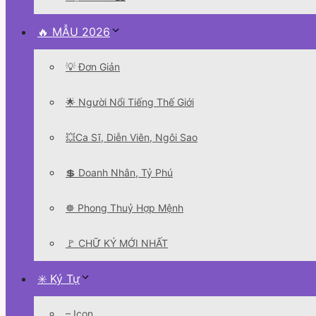
🔥 MẪU 2026
💡 Đơn Giản
🌟 Người Nổi Tiếng Thế Giới
💥Ca Sĩ, Diễn Viên, Ngôi Sao
💲 Doanh Nhân, Tỷ Phú
☸️ Phong Thuỷ Hợp Mệnh
🚩 CHỮ KÝ MỚI NHẤT
✳️ Ký Tự
– Icon