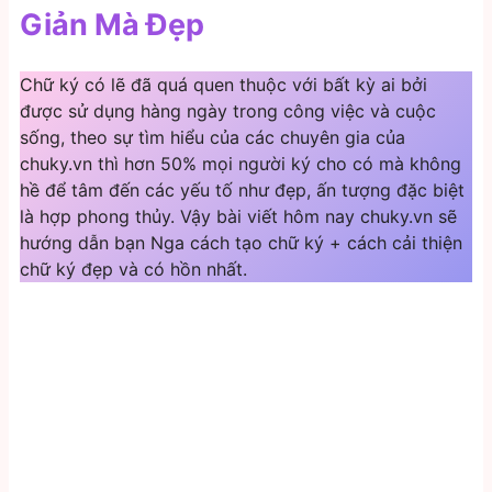
Giản Mà Đẹp
Chữ ký có lẽ đã quá quen thuộc với bất kỳ ai bởi
được sử dụng hàng ngày trong công việc và cuộc
sống, theo sự tìm hiểu của các chuyên gia của
chuky.vn thì hơn 50% mọi người ký cho có mà không
hề để tâm đến các yếu tố như đẹp, ấn tượng đặc biệt
là hợp phong thủy. Vậy bài viết hôm nay chuky.vn sẽ
hướng dẫn bạn Nga cách tạo chữ ký + cách cải thiện
chữ ký đẹp và có hồn nhất.