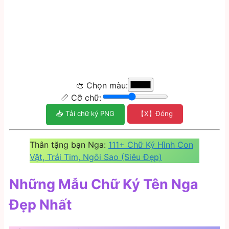
🎨 Chọn màu:
📏 Cỡ chữ:
📥 Tải chữ ký PNG
【X】Đóng
Thân tặng bạn Nga:
111+ Chữ Ký Hình Con
Vật, Trái Tim, Ngôi Sao (Siêu Đẹp)
Những Mẫu Chữ Ký Tên Nga
Đẹp Nhất