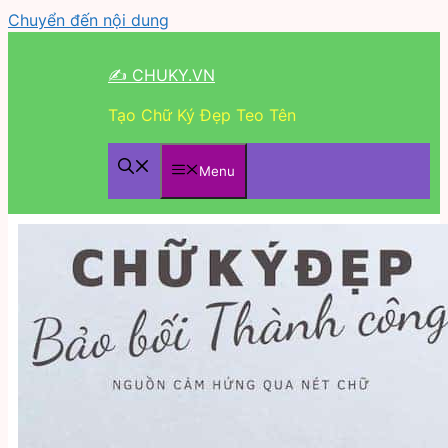
Chuyển đến nội dung
✍ CHUKY.VN
Tạo Chữ Ký Đẹp Teo Tên
Menu