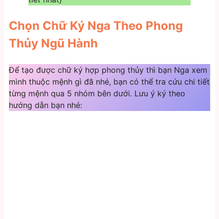
Chọn Chữ Ký Nga Theo Phong
Thủy Ngũ Hành
Để tạo được chữ ký hợp phong thủy thì bạn Nga xem
mình thuộc mệnh gì đã nhé, bạn có thể tra cứu chi tiết
từng mệnh qua 5 nhóm bên dưới. Lưu ý ký theo
hướng dẫn bạn nhé: