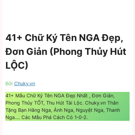
41+ Chữ Ký Tên NGA Đẹp,
Đơn Giản (Phong Thủy Hút
LỘC)
Bởi
Chuky.vn
41+ Mẫu Chữ Ký Tên NGA Đẹp Nhất , Đơn Giản,
Phong Thủy TỐT, Thu Hút Tài Lộc. Chuky.vn Thân
Tặng Bạn Hằng Nga, Ánh Nga, Nguyệt Nga, Thanh
Nga…. Các Mẫu Phá Cách Có 1-0-2.