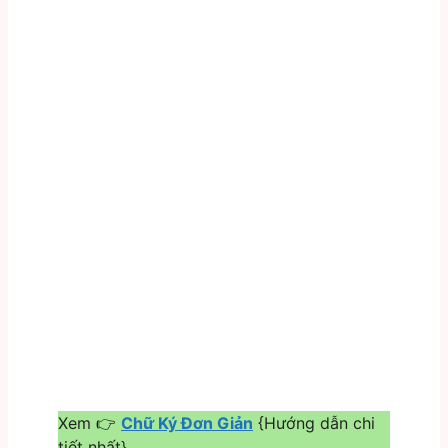
Xem 👉
Chữ Ký Đơn Giản
{Hướng dẫn chi
tiết nhất}