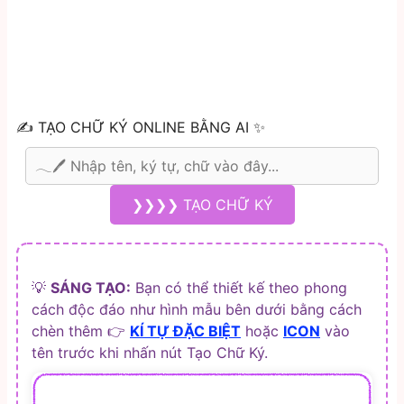
✍️ TẠO CHỮ KÝ ONLINE BẰNG AI ✨
❯❯❯❯ TẠO CHỮ KÝ
💡
SÁNG TẠO:
Bạn có thể thiết kế theo phong
cách độc đáo như hình mẫu bên dưới bằng cách
chèn thêm 👉
KÍ TỰ ĐẶC BIỆT
hoặc
ICON
vào
tên trước khi nhấn nút Tạo Chữ Ký.