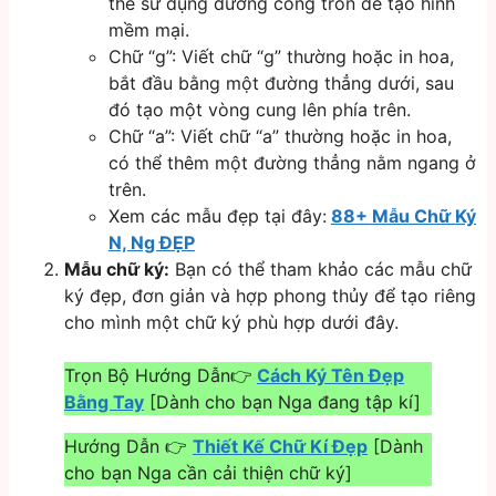
thể sử dụng đường cong tròn để tạo hình
mềm mại.
Chữ “g”: Viết chữ “g” thường hoặc in hoa,
bắt đầu bằng một đường thẳng dưới, sau
đó tạo một vòng cung lên phía trên.
Chữ “a”: Viết chữ “a” thường hoặc in hoa,
có thể thêm một đường thẳng nằm ngang ở
trên.
Xem các mẫu đẹp tại đây:
88+ Mẫu Chữ Ký
N, Ng ĐẸP
Mẫu chữ ký:
Bạn có thể tham khảo các mẫu chữ
ký đẹp, đơn giản và hợp phong thủy để tạo riêng
cho mình một chữ ký phù hợp dưới đây.
Trọn Bộ Hướng Dẫn👉
Cách Ký Tên Đẹp
Bằng Tay
[Dành cho bạn Nga đang tập kí]
Hướng Dẫn 👉
Thiết Kế Chữ Kí Đẹp
[Dành
cho bạn Nga cần cải thiện chữ ký]