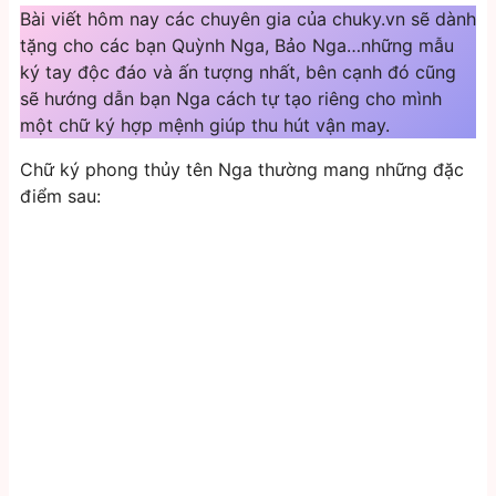
Bài viết hôm nay các chuyên gia của chuky.vn sẽ dành
tặng cho các bạn Quỳnh Nga, Bảo Nga…những mẫu
ký tay độc đáo và ấn tượng nhất, bên cạnh đó cũng
sẽ hướng dẫn bạn Nga cách tự tạo riêng cho mình
một chữ ký hợp mệnh giúp thu hút vận may.
Chữ ký phong thủy tên Nga thường mang những đặc
điểm sau: