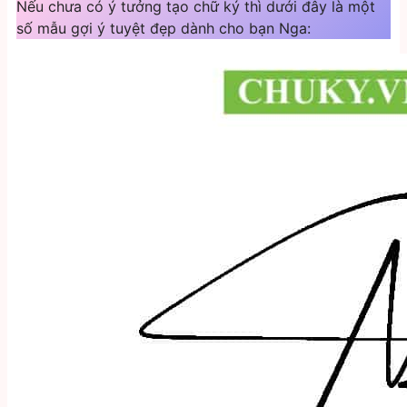
Nếu chưa có ý tưởng tạo chữ ký thì dưới đây là một
số mẫu gợi ý tuyệt đẹp dành cho bạn Nga: