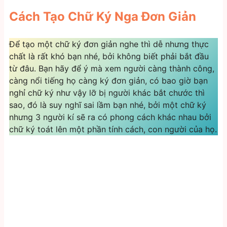
Cách Tạo Chữ Ký Nga Đơn Giản
Để tạo một chữ ký đơn giản nghe thì dễ nhưng thực
chất là rất khó bạn nhé, bởi không biết phải bắt đầu
từ đâu. Bạn hãy để ý mà xem người càng thành công,
càng nổi tiếng họ càng ký đơn giản, có bao giờ bạn
nghỉ chữ ký như vậy lỡ bị người khác bắt chước thì
sao, đó là suy nghĩ sai lầm bạn nhé, bởi một chữ ký
nhưng 3 người kí sẽ ra có phong cách khác nhau bởi
chữ ký toát lên một phần tính cách, con người của họ.